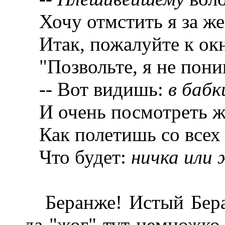
Хочу отмстить я за же
Итак, пожалуйте к ок
"Позвольте, я не пони
-- Вот видишь:
в бабк
И очень посмотреть ж
Как полетишь со всех 
Что будет:
ничка или 
Беранже! Истый Беран
да "жог" тут немножко 