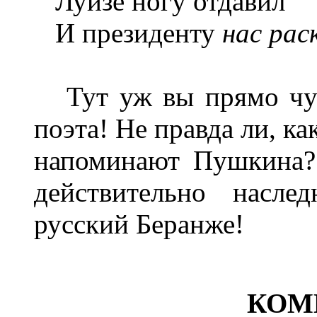
Луизе ногу отдавил
И президенту
нас рас
Тут уж вы прямо чувс
поэта! Не правда ли, ка
напоминают Пушкина?..
действительно насл
русский Беранже!
КОМ