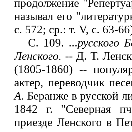
продолжение "Репертуар
называл его "литератур
с. 572; ср.: т. V, с. 63-66
С. 109. ...
русского 
Ленского. --
Д. Т. Ленс
(1805-1860) -- популя
актер, переводчик пес
А.
Беранже в русской лит
1842 г. "Северная п
приезде Ленского в Пет