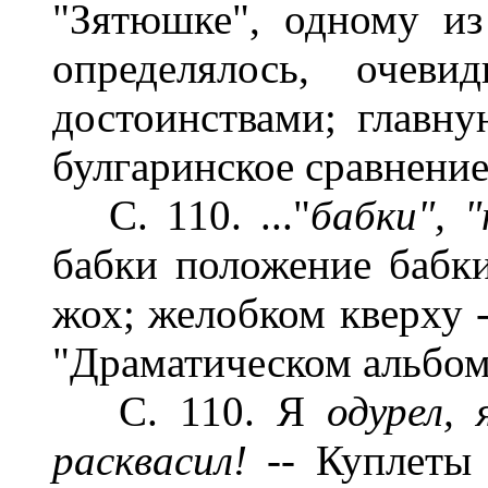
"Зятюшке", одному из
определялось, очеви
достоинствами; главну
булгаринское сравнение
С. 110. ..."
бабки", "
бабки положение бабки
жох; желобком кверху -
"Драматическом альбоме..
С. 110. Я
одурел,
расквасил! --
Куплеты 