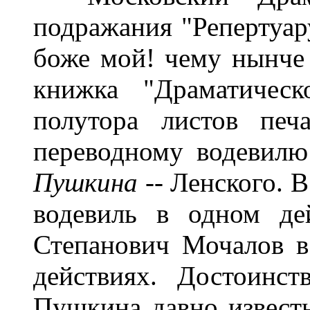
подражания "Репертуару
боже мой! чему нынче 
книжка "Драматическ
полутора листов печ
переводному водевил
Пушкина --
Ленского. В
водевиль в одном де
Степанович Мочалов в
действиях. Достоинст
Пушкина давно извест