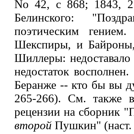
No 42, с 868; 1843, 2
Белинского: "Поз
поэтическим гением
Шекспиры, и Байроны,
Шиллеры: недоставало 
недостаток восполнен. 
Беранже -- кто бы вы дум
265-266). См. также 
рецензии на сборник "
второй
Пушкин" (наст. и