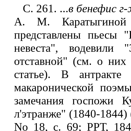
С. 261. ...
в бенефис г
А. М. Каратыгиной
представлены пьесы "
невеста", водевили 
отставной" (см. о ни
статье). В антракте
макаронической поэм
замечания госпожи К
л'этранже" (1840-1844) 
No 18, с. 69; РРТ, 184