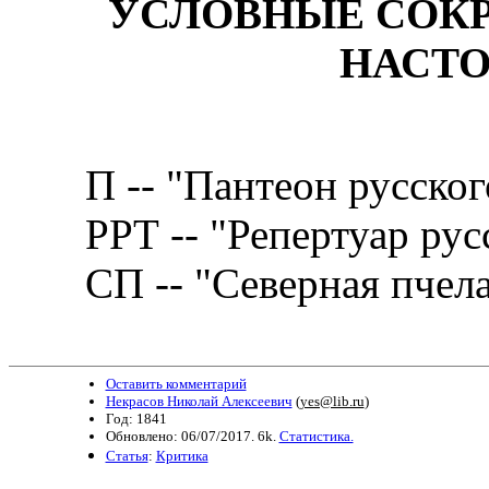
УСЛОВНЫЕ СОКР
НАСТ
П -- "Пантеон русского
РРТ -- "Репертуар русс
СП -- "Северная пчела
Оставить комментарий
Некрасов Николай Алексеевич
(
yes@lib.ru
)
Год: 1841
Обновлено: 06/07/2017. 6k.
Статистика.
Статья
:
Критика