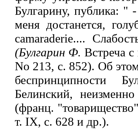
Булгарину, публика: " 
меня достанется, голуб
camaraderie.... Слабос
(Булгарин Ф.
Встреча с 
No 213, с. 852). Об эт
беспринципности Б
Белинский, неизменно 
(франц. "товарищество")
т. IX, с. 628 и др.).