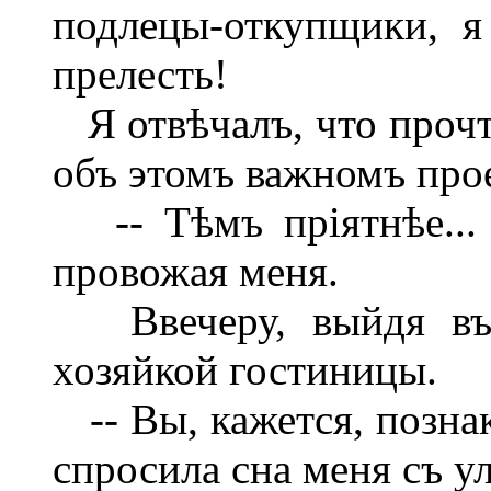
подлецы-откупщики, я
прелесть!
Я отвѣчалъ, что прочт
объ этомъ важномъ про
-- Тѣмъ пріятнѣе... 
провожая меня.
Ввечеру, выйдя въ к
хозяйкой гостиницы.
-- Вы, кажется, позна
спросила сна меня съ у