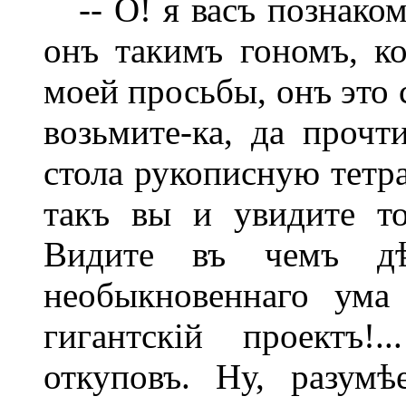
-- О! я васъ познаком
онъ такимъ гономъ, ко
моей просьбы, онъ это 
возьмите-ка, да прочт
стола рукописную тетра
такъ вы и увидите то
Видите въ чемъ дѣ
необыкновеннаго ума 
гигантскій проектъ!
откуповъ. Ну, разумѣ