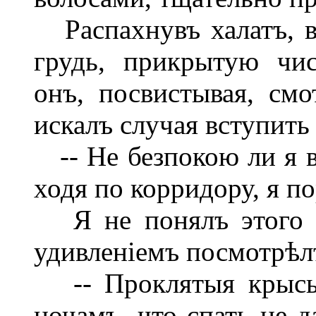
Распахнувъ халатъ, 
грудь, прикрытую чи
онъ, посвистывая, см
искалъ случая вступить 
-- Не безпокою ли я ва
ходя по корридору, я п
Я не понялъ этого в
удивленіемъ посмотрѣлъ
-- Проклятыя крысы
ночамъ, что спать не д