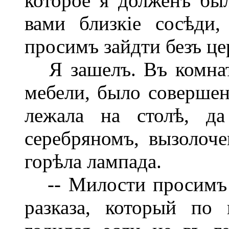
которое я долженъ бы
вами близкіе сосѣди,
просимъ зайдти безъ це
Я зашелъ. Въ комнатѣ
мебели, было совершен
лежала на столѣ, да
серебряномъ, вызолоч
горѣла лампада.
-- Милости просимъ с
разказа, который по