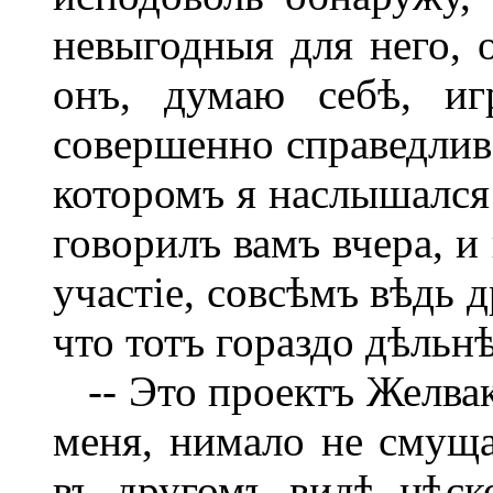
невыгодныя для него, о
онъ, думаю себѣ, иг
совершенно справедливо
которомъ я наслышался 
говорилъ вамъ вчера, и
участіе, совсѣмъ вѣдь 
что тотъ гораздо дѣльнѣе
-- Это проектъ Желвако
меня, нимало не смущая
въ другомъ видѣ нѣско