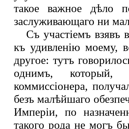
такое важное дѣло п
заслуживающаго ни мал
Съ участіемъ взявъ в
къ удивленію моему, 
другое: тутъ говорило
однимъ, который, 
коммиссіонера, получа
безъ малѣйшаго обезпеч
Имперіи, по назначен
такого рода не могъ б