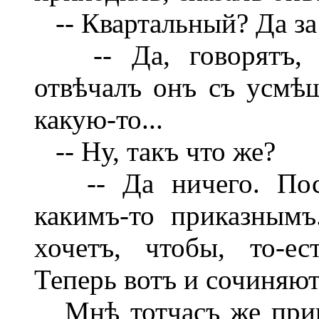
-- Квартальный? Да за
-- Да, говорятъ, в
отвѣчалъ онъ съ усмѣ
какую-то...
-- Ну, такъ что же?
-- Да ничего. Посы
какимъ-то приказнымъ.
хочетъ, чтобы, то-ес
Теперь вотъ и сочиняют
Мнѣ тотчасъ же приш