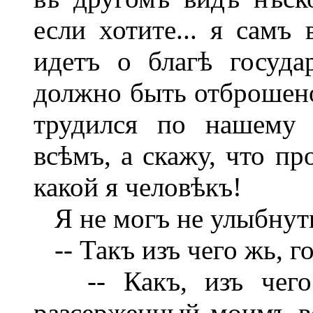
если хотите... я самъ 
идетъ о благѣ госуда
должно быть отброшено
трудился по нашему 
всѣмъ, а скажу, что пр
какой я человѣкъ!
Я не могъ не улыбнуть
-- Такъ изъ чего жь, г
-- Какъ, изъ чего?
разсерженный моимъ в