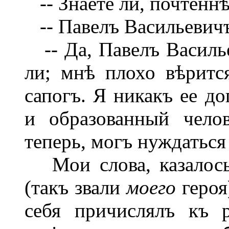
-- Знаете ли, почтеннѣ
-- Павелъ Васильевичъ
-- Да, Павелъ Васильев
ли; мнѣ плохо вѣрится
сапогъ. Я никакъ ее д
и образованный чело
теперь, могъ нуждаться 
Мои слова, казалось
(такъ звали
моего
героя
себя причислялъ къ 