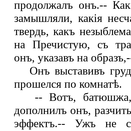
продолжалъ онъ.-- Ка
замышляли, какія несч
твердь, какъ незыблема
на Пречистую, съ тр
онъ, указавъ на образъ,--
Онъ выставивъ грудь
прошелся по комнатѣ.
-- Вотъ, батюшжа, к
дополнилъ онъ, разчит
эффектъ.-- Ужъ не ср