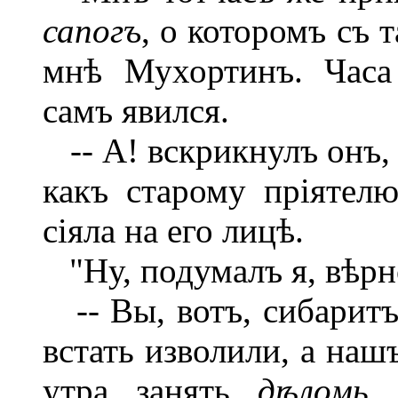
сапогъ
, о которомъ съ 
мнѣ Мухортинъ. Часа
самъ явился.
-- А! вскрикнулъ онъ, 
какъ старому пріятел
сіяла на его лицѣ.
"Ну, подумалъ я, вѣрн
-- Вы, вотъ, сибаритъ,
встать изволили, а наш
утра занять
дѣломь...