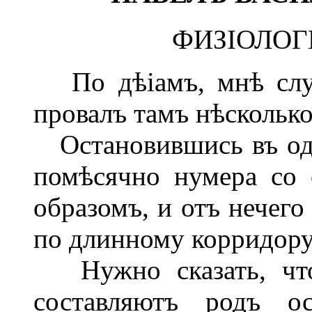
ФИЗІОЛОГ
По дѣіамъ, мнѣ случ
провалъ тамъ нѣсколько
Остановившись въ одн
помѣсячно нумера со 
образомъ, и отъ нечего
по длинному корридору
Нужно сказать, что
составляютъ родъ о