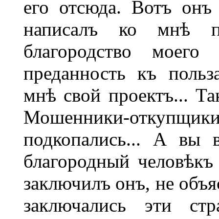
его отсюда. Вотъ онъ 
написалъ ко мнѣ п
благородство моего 
преданность къ польз
мнѣ свой проектъ... Та
Мошенники-откуп
подкопались... А вы 
благородный человѣкъ 
заключилъ онъ, не объя
заключались эти стр