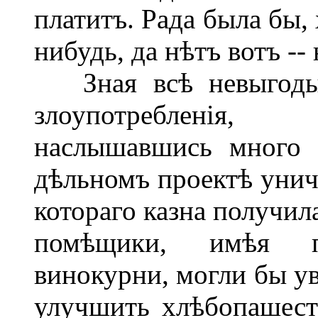
платитъ. Рада была бы,
нибудь, да нѣтъ вотъ --
Зная всѣ невыгоды 
злоупотребленія,
наслышавшись много 
дѣльномъ проектѣ унич
котораго казна получил
помѣщики, имѣя п
винокурни, могли бы ув
улучшить хлѣбопашест