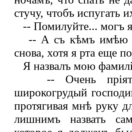
стучу, чтобъ испугать и
-- Помилуйте... могъ я 
-- А съ кѣмъ имѣю ч
снова, хотя я рта еще п
Я назвалъ мою фамил
-- Очень пріятно 
широкогрудый господин
протягивая мнѣ руку дл
лишнимъ назвать сам