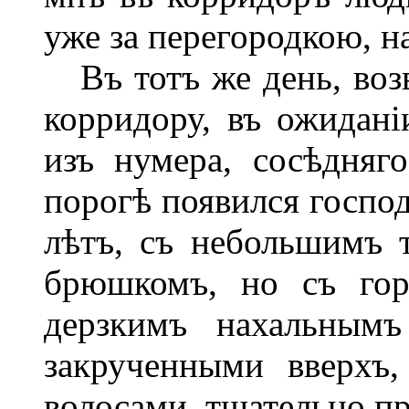
уже за перегородкою, н
Въ тотъ же день, возв
корридору, въ ожидані
изъ нумера, сосѣдняг
порогѣ появился госпо
лѣтъ, съ небольшимъ 
брюшкомъ, но съ гор
дерзкимъ нахальнымъ
закрученными вверхъ
волосами, тщательно п