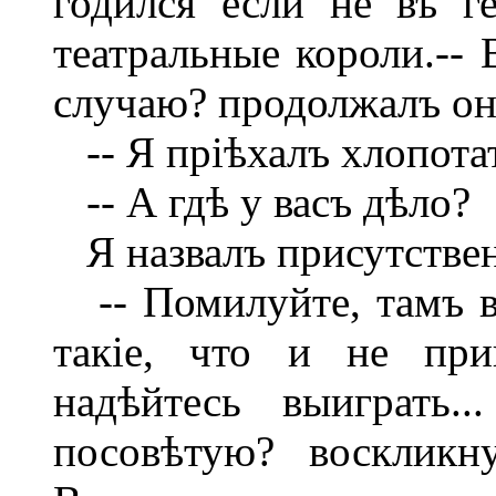
годился если не въ г
театральные короли.--
случаю? продолжалъ он
-- Я пріѣхалъ хлопотат
-- А гдѣ у васъ дѣло?
Я назвалъ присутствен
-- Помилуйте, тамъ в
такіе, что и не пр
надѣйтесь выиграть.
посовѣтую? воскликн