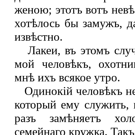
женою; этотъ вотъ невѣ
хотѣлось бы замужъ, да
извѣстно.
Лакеи, въ этомъ случ
мой человѣкъ, охотни
мнѣ ихъ всякое утро.
Одинокій человѣкъ нев
который ему служить, 
разъ замѣняетъ хол
семейнаго кружка. Такъ