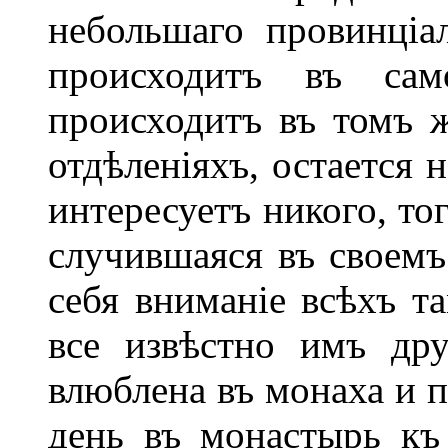
небольшаго провинціал
происходитъ въ са
происходитъ въ томъ ж
отдѣленіяхъ, остается
интересуетъ никого, то
случившаяся въ своемъ
себя вниманіе всѣхъ т
все извѣстно имъ дру
влюблена въ монаха и 
день въ монастырь къ 