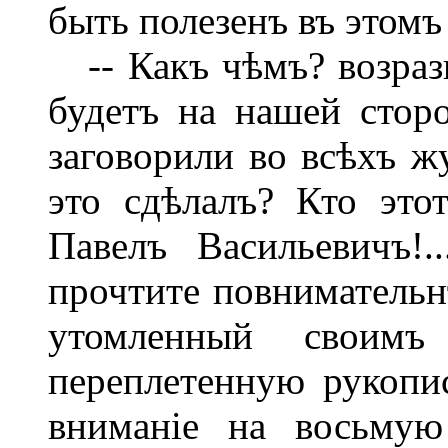
быть полезенъ въ этомъ
-- Какъ чѣмъ? возраз
будетъ на нашей стор
заговорили во всѣхъ жу
это сдѣлалъ? Кто это
Павелъ Васильевичъ!.
прочтите повнимательн
утомленный своимъ
переплетенную рукопис
вниманіе на восьмую