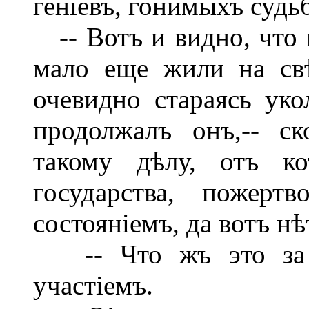
геніевъ, гонимыхъ судь
-- Вотъ и видно, что 
мало еще жили на свѣ
очевидно стараясь уко
продолжалъ онъ,-- с
такому дѣлу, отъ ко
государства, пожер
состояніемъ, да вотъ нѣ
-- Что жъ это за д
участіемъ.