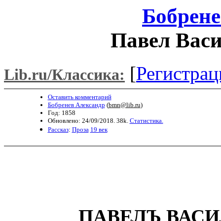
Бобрене
Павел Вас
[
Регистрац
Lib.ru/Классика:
Оставить комментарий
Бобренев Александр
(
bmn@lib.ru
)
Год: 1858
Обновлено: 24/09/2018. 38k.
Статистика.
Рассказ
:
Проза
19 век
ПАВЕЛЪ ВАС