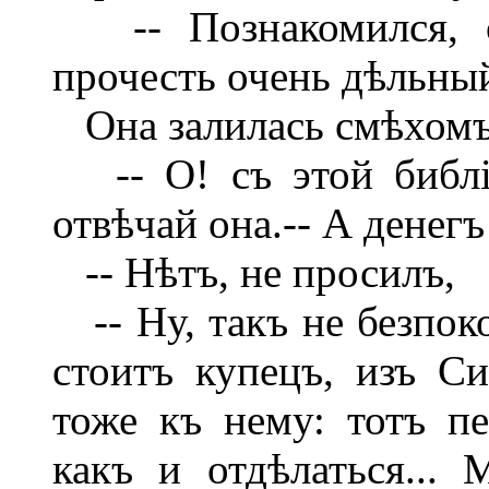
-- Познакомился, о
прочесть очень дѣльный
Она залилась смѣхомъ
-- О! съ этой библіе
отвѣчай она.-- А денегъ
-- Нѣтъ, не просилъ,
-- Ну, такъ не безпоко
стоитъ купецъ, изъ Си
тоже къ нему: тотъ пе
какъ и отдѣлаться...