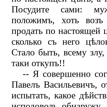
Посудите сами: му
положимъ, хоть возъ
продать по настоящей ц
сколько съ него цѣлов
Стало быть, всему злу,
таки откупъ!!
-- Я совершенно согл
Павелъ Васильевичъ, о
испытать, какое дѣйств
исподоволь обнаружу,