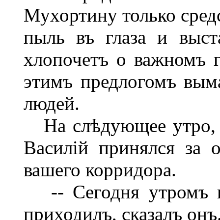
Мухортину только средс
пыль въ глаза и выст
хлопочетъ о важномъ г
этимъ предлогомъ вым
людей.
На слѣдующее утро, п
Василій принялся за 
вашего корридора.
-- Сегодня утромъ к
приходилъ, сказалъ онъ