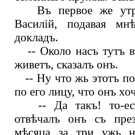
Въ первое же утро 
Василій, подавая мн
докладъ.
-- Около насъ тутъ в
живетъ, сказалъ онъ.
-- Ну что жь этотъ по
по его лицу, что онъ хо
-- Да такъ! то-ест
отвѣчалъ онъ съ пре
мѣсяца за три ужь н