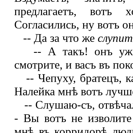
предлагаетъ, вотъ 
Согласились, ну вотъ он
-- Да за что же
слупит
-- А такъ! онъ ужь 
смотрите, и васъ въ пок
-- Чепуху, братецъ, ка
Налейка мнѣ вотъ лучш
-- Слушаю-съ, отвѣчал
- Вы вотъ не изволите
мнѣ въ корридорѣ люди