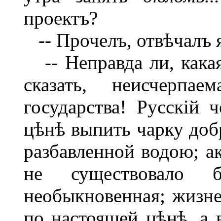
проектъ?
-- Прочелъ, отвѣчалъ я
-- Неправда ли, какая
сказать, неисчерп
государства! Русскій
цѣнѣ выпить чарку добр
разбавленной водою; а
не существовало 
необыкновенная; жизн
по настоящей цѣнѣ, а в