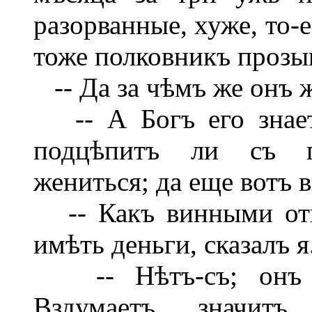
разорванные, хуже, то-
тоже полковникъ прозыв
-- Да за чѣмъ же онъ 
-- А Богъ его знает
подцѣпитъ ли съ пр
жениться; да еще вотъ 
-- Какъ винными отк
имѣть деньги, сказалъ я
-- Нѣтъ-съ; онъ так
Вздумаетъ, значитъ