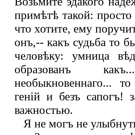
Возьмите эдакого надеж
примѣтѣ такой: просто 
что хотите, ему поручи
онъ,-- какъ судьба то 
человѣку: умница вѣд
образованъ какъ
необыкновеннаго... т
геній и безъ сапогъ!
важностью.
Я не могъ не улыбнуть