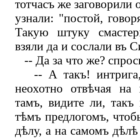
тотчасъ же заговорили 
узнали: "постой, говор
Такую штуку смастер
взяли да и сослали въ С
-- Да за что же? спрос
-- А такъ! интрига,
неохотно отвѣчая на
тамъ, видите ли, такъ
тѣмъ предлогомъ, чтобы
дѣлу, а на самомъ дѣлѣ