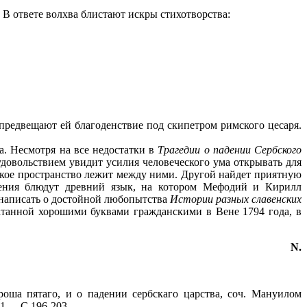
В ответе волхва блистают искры стихотворства:
редвещают ей благоденствие под скипетром римского цесаря.
а. Несмотря на все недостатки в
Трагедии о падении Сербского
удовольствием увидит усилия человеческого ума открывать для
ликое пространство лежит между ними. Другой найдет приятную
жения блюдут древний язык, на котором Мефодий и Кирилл
 написать о достойной любопытства
Истории разных славенских
танной хорошими буквами гражданскими в Вене 1794 года, в
N.
роша пятаго, и о падении сербскаго царства, соч. Мануилом
1. -- С.196-203.