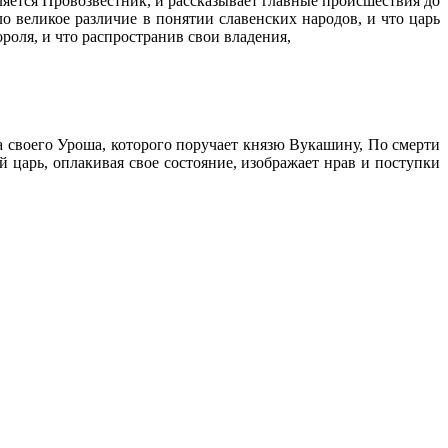
вляется Провозвестник, и рассказывает главные происшествия до
ло великое различие в понятии славенских народов, и что царь
роля, и что распространив свои владения,
а своего Уроша, которого поручает князю Вукашину, По смерти
й царь, оплакивая свое состояние, изображает нрав и поступки