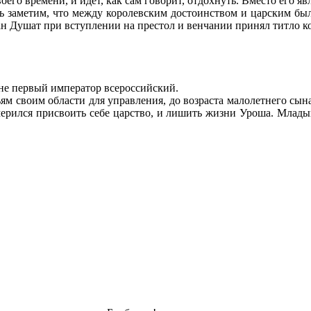
оего времени, и идет, как сам говорит, отдохнуть. Вместо его я
ять заметим, что между королевским достоинством и царским бы
н Душат при вступлении на престол и венчании принял титло ко
не первый император всероссийский.
м своим области для управления, до возраста малолетнего сын
амерился присвоить себе царство, и лишить жизни Уроша. Млады