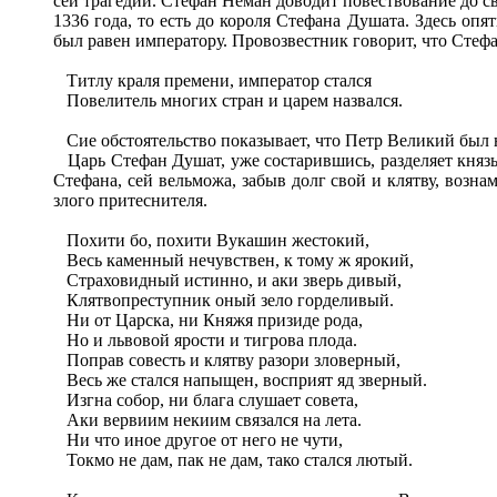
сей трагедии. Стефан Неман доводит повествование до св
1336 года, то есть до короля Стефана Душата. Здесь оп
был равен императору. Провозвестник говорит, что Стефа
Титлу краля премени, император стался
Повелитель многих стран и царем назвался.
Сие обстоятельство показывает, что Петр Великий был 
Царь Стефан Душат, уже состарившись, разделяет князья
Стефана, сей вельможа, забыв долг свой и клятву, возн
злого притеснителя.
Похити бо, похити Вукашин жестокий,
Весь каменный нечувствен, к тому ж ярокий,
Страховидный истинно, и аки зверь дивый,
Клятвопреступник оный зело горделивый.
Ни от Царска, ни Княжя призиде рода,
Но и львовой ярости и тигрова плода.
Поправ совесть и клятву разори зловерный,
Весь же стался напыщен, восприят яд зверный.
Изгна собор, ни блага слушает совета,
Аки вервиим некиим связался на лета.
Ни что иное другое от него не чути,
Токмо не дам, пак не дам, тако стался лютый.