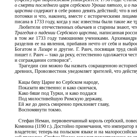
о смерти последнего царя сербского Уроша пятого, и о п
царства
содержит в себе ровно девять действий; что в н
потомки и что, наконец, вместе с историческими лицами
писана в 1733 году, когда у нас известны были такие же 
Любители отечественных обычаев и старины знают, что
Трагедия о падении Сербского царства
, написанная росс
в том же 1733 году тамошними учениками. Архимандрит
разделив ее на явления, прибавив нечто от себя и выбр
Богатом и Лазаре и другие. Г. Раич, посвящая труд св
пишет г. Раич -- тако да реку, естественно одолжается ч
и согражданин сотворися".
Трагедии сии можно бы назвать сокращенною историей с
древних, Провозвестник уведомляет зрителей, что дейст
Кацы бяху Царие во Сербском народе,
Показати явственно: и како скончася,
Како бяше под Турки, и како поддася
Под милостивейшую Римскую державу,
Ей же до днесь смиренно преклоняет главу,
Воспомянути токмо.
Стефан Неман, первовенчанный король сербский, повеств
Комнина (1190 г.). Достойно примечания, что император 
владетели; теперь на польском языке и на малороссийско