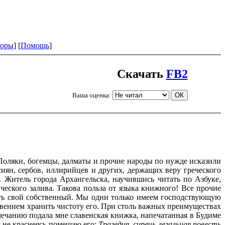
оры
] [
Помощь
]
Скачать
FB2
Ваша оценка:
 Поляки, богемцы, далматы и прочие народы по нужде исказили
сиян, сербов, иллирийцев и других, держащих веру греческого
. Житель города Архангельска, научившись читать по Азбуке,
еского залива. Такова польза от языка книжного! Все прочие
ать свой собственный. Мы одни только имеем господствующую
говением хранить чистоту его. При столь важных преимуществах
амечанию подала мне славенская книжка, напечатанная в Будиме
я не краснеясь помещаю его:
Трагедия, сиречь легальная повесть