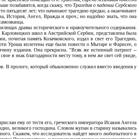
ьше позабавятся, когда скажу, что
Трагедия о падении Сербского
сто пятьдесят лет; что начинают трагедию предки, а оканчивают
а, История, Ангел, Вражда и проч.; но надобно знать, что она
самозванца.
чилищах драмы исторического и нравоучительного содержания.
 Карловицких школ в Австрийской Сербии, представлена была
, почитая память Козачковского, издал в свет его Трагедию,
мерти Уроша вплетены еще были повести о Мытаре и Фарисее, о
ичину издания. Она прекрасна. "Всяк же истинный патриот --
свое в знак благодарности месту тому, в нем же свет сей увиде,
в. В прологе, который обыкновенно служил вместо введения у
рислан ему от тестя его, греческого императора Исакия Ангела
 видно, великого господина. Словом жупан в старину назывались
очного. Скажем, что исследователь найдет много любопытного в