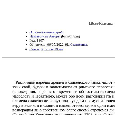
Lib.ru/Классика:
Оставить комментарий
Неизвестные Авторы
(
bmn@lib.ru
)
Год: 1807
Обновлено: 06/05/2022. 9k.
Статистика.
Статья
:
Критика
19 век
Различные наречия древнего славенского языка час от 
язык свой, будучи в зависимости от римского первосвя
исповедания, наречия от времени и обстоятельств сде
Часослову и Псалтырю, может обо всем разговаривать и
племена славенские живут под чуждым игом; они понев
веру в великом и славном нашем отечестве; мы одни име
вознерадим ли о собственном благе своем? отречемся ли 
(Офене) при Королевском университете 1798 года. Статьс