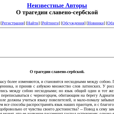
Неизвестные Авторы
О трагедии славено-сербской
[
Регистрация
]
[
Найти
] [
Рейтинги
] [
Обсуждения
] [
Новинки
] [
Обз
О трагедии славено-сербской.
часу более изменяются, и становятся несходными между собою.
щенника, и приняв с азбукою множество слов латинских. У рос
лались между собою несходными; но язык общий один и тот же
 переписываться с черногорцем, обитающим на берегу Адриатич
оле должны учиться языку повелителей, и мало-помалу забыв
ем все способы распространять язык наших праотцев, и с благо
добровольно от чувства своего достоинства? -- Повод к сему з
я может, что ее название рассмешит господ остроумцев; однако 