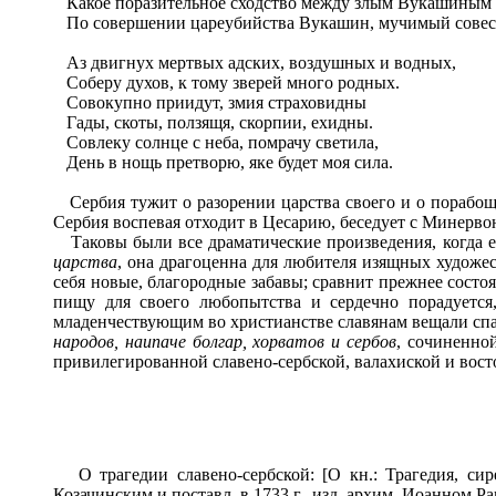
Какое поразительное сходство между злым Вукашиным 
По совершении цареубийства Вукашин, мучимый совестью
Аз двигнух мертвых адских, воздушных и водных,
Соберу духов, к тому зверей много родных.
Совокупно приидут, змия страховидны
Гады, скоты, ползящя, скорпии, ехидны.
Совлеку солнце с неба, помрачу светила,
День в нощь претворю, яке будет моя сила.
Сербия тужит о разорении царства своего и о порабощ
Сербия воспевая отходит в Цесарию, беседует с Минервою,
Таковы были все драматические произведения, когда ещ
царства
, она драгоценна для любителя изящных художес
себя новые, благородные забавы; сравнит прежнее состо
пищу для своего любопытства и сердечно порадуетс
младенчествующим во христианстве славянам вещали спа
народов, наипаче болгар, хорватов и сербов
, сочиненно
привилегированной славено-сербской, валахиской и вост
О трагедии славено-сербской: [О кн.: Трагедия, сире
Козачинским и поставл. в 1733 г., изд. архим. Иоанном Раиче