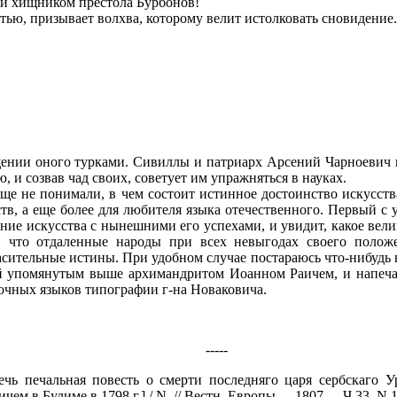
и хищником престола Бурбонов!
, призывает волхва, которому велит истолковать сновидение. 
ении оного турками. Сивиллы и патриарх Арсений Чарноевич п
 и созвав чад своих, советует им упражняться в науках.
е не понимали, в чем состоит истинное достоинство искусств
тв, а еще более для любителя языка отечественного. Первый с 
яние искусства с нынешними его успехами, и увидит, какое ве
я, что отдаленные народы при всех невыгодах своего поло
сительные истины. При удобном случае постараюсь что-нибудь
й упомянутым выше архимандритом Иоанном Раичем, и напеча
очных языков типографии г-на Новаковича.
-----
чь печальная повесть о смерти последняго царя сербскаго У
м в Будиме в 1798 г.] / N. // Вестн. Европы. -- 1807. -- Ч.33, N 1