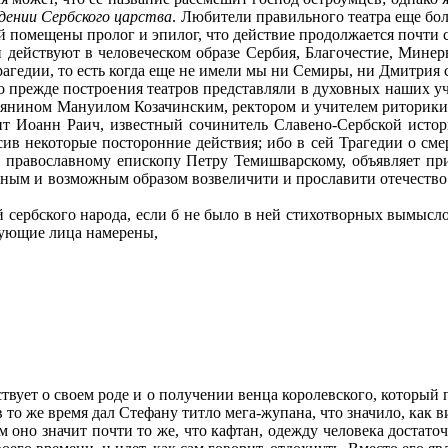
адении Сербского царства
. Любители правильного театра еще бол
ей помещены пролог и эпилог, что действие продолжается почти 
 действуют в человеческом образе Сербия, Благочестие, Минерв
трагедии, то есть когда еще не имели мы ни Семиры, ни Дмитрия 
 прежде построения театров представляли в духовных наших у
иянином Мануилом Козачинским, ректором и учителем риторики
 Иоанн Раич, известный сочинитель Славено-Сербской истории
осив некоторые посторонние действия; ибо в сей Трагедии о с
ой православному епископу Петру Темишварскому, объявляет пр
естным и возможным образом возвеличити и прославити отечество 
ербского народа, если б не было в ней стихотворных вымысло
вующие лица намерены,
ует о своем роде и о получении венца королевского, который п
в то же время дал Стефану титло мега-жупана, что значило, как
м оно значит почти то же, что кафтан, одежду человека достат