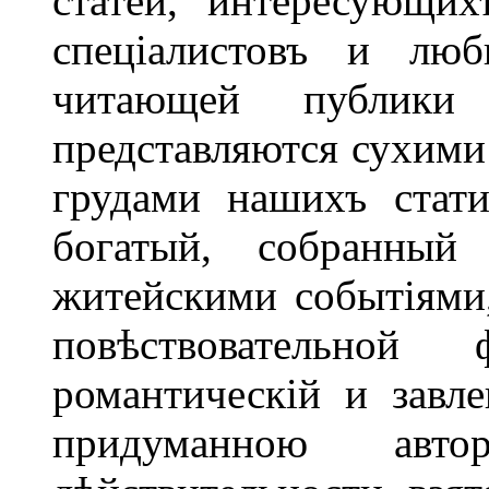
статей, интересующи
спеціалистовъ и люб
читающей публики 
представляются сухими
грудами нашихъ стати
богатый, собранный
житейскими событіями,
повѣствовательной
романтическій и завл
придуманною ав