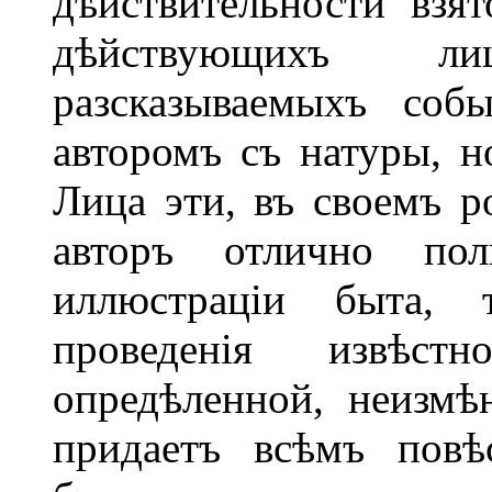
дѣйствительности взя
дѣйствующихъ л
разсказываемыхъ соб
авторомъ съ натуры, н
Лица эти, въ своемъ р
авторъ отлично пол
иллюстраціи быта, 
проведенія извѣс
опредѣленной, неизмѣ
придаетъ всѣмъ повѣ