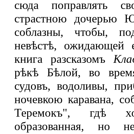
сюда поправлять сво
страстною дочерью Ю
соблазны, чтобы, по
невѣстѣ, ожидающей е
книга разсказомъ
Кла
рѣкѣ Бѣлой, во врем
судовъ, водоливы, при
ночевкою каравана, со
Теремокъ", гдѣ хо
образованная, но не