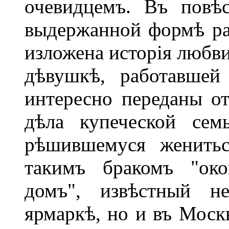
очевидцемъ. Въ пов
выдержанной формѣ раз
изложена исторія любви
дѣвушкѣ, работавшей
интересно переданы о
дѣла купеческой сем
рѣшившемуся женитьс
такимъ бракомъ "око
домъ", извѣстный н
ярмаркѣ, но и въ Моск