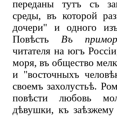
переданы тутъ съ за
среды, въ которой ра
дочери" и одного из
Повѣсть
Въ примор
читателя на югъ Россіи
моря, въ общество мелк
и "восточныхъ человѣ
своемъ захолустьѣ. Ром
повѣсти любовь мол
дѣвушки, къ заѣзжему