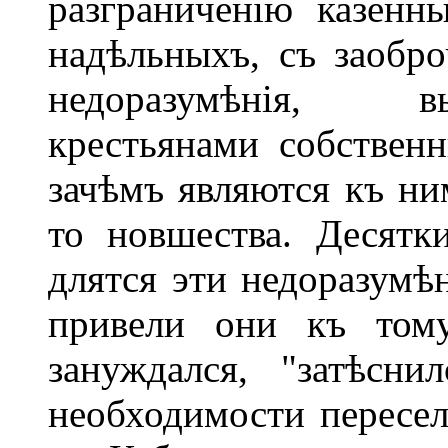
разграниченію казенн
надѣльныхъ, съ заобр
недоразумѣнія, в
крестьянами собствен
зачѣмъ являются къ ни
то новшества. Десят
длятся эти недоразумѣ
привели они къ тому
зануждался, "затѣсн
необходимости пересе