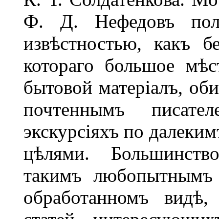
Ф. Д. Нефедовъ поль
извѣстностью, какъ бе
котораго большое мѣс
бытовой матеріалъ, об
почтеннымъ писате
экскурсіяхъ по далеким
цѣлями. Большинство
такимъ любопытнымъ 
обработанномъ видѣ,