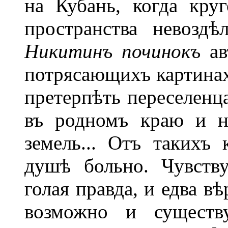
на Кубань, когда кру
пространства невоздѣ
Никитинъ починокъ
ав
потрясающихъ картинах
претерпѣть переселенц
въ родномъ краю и н
земель... Отъ такихъ 
душѣ больно. Чувству
голая правда, и едва в
возможно и существу