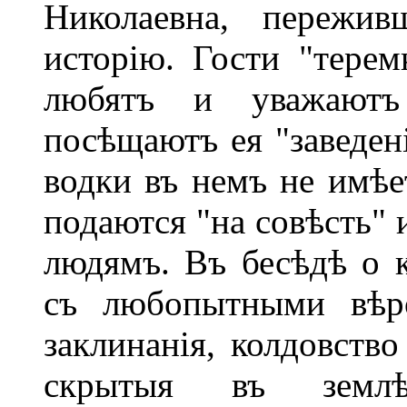
Николаевна, пережив
исторію. Гости "терем
любятъ и уважаютъ
посѣщаютъ ея "заведені
водки въ немъ не имѣет
подаются "на совѣсть"
людямъ. Въ бесѣдѣ о к
съ любопытными вѣро
заклинанія, колдовств
скрытыя въ землѣ