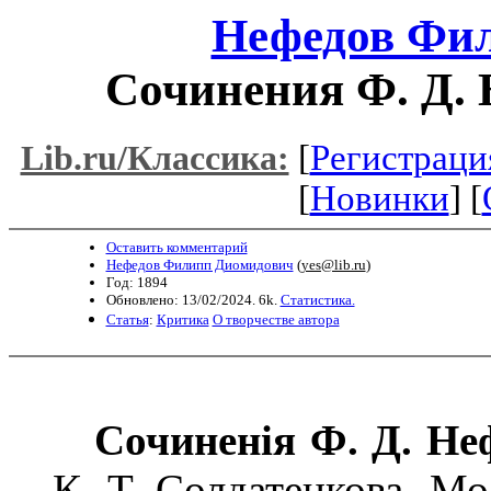
Нефедов Фи
Сочинения Ф. Д. 
[
Регистраци
Lib.ru/Классика:
[
Новинки
] [
Оставить комментарий
Нефедов Филипп Диомидович
(
yes@lib.ru
)
Год: 1894
Обновлено: 13/02/2024. 6k.
Статистика.
Статья
:
Критика
О творчестве автора
Сочиненія Ф. Д. Не
К. Т. Солдатенкова. Мо