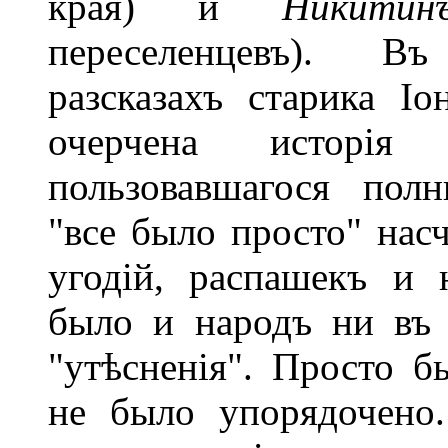
края) и
Никитин
переселенцевъ). В
разсказахъ старика І
очерчена исторія
пользовавшагося полн
"все было просто" нас
угодій, распашекъ и 
было и народъ ни въ
"утѣсненія". Просто б
не было упорядочено