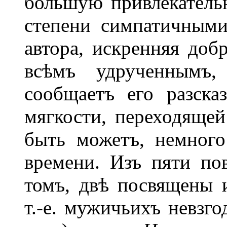
большую привлекательн
степени симпатичными
автора, искренняя добр
всѣмъ удрученнымъ,
сообщаетъ его разска
мягкости, переходящей
быть можетъ, немног
времени. Изъ пяти по
томъ, двѣ посвящены 
т.-е. мужичьихъ невзг