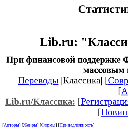
Статисти
Lib.ru: "Класс
При финансовой поддержке Ф
массовым 
Переводы
|Классика| [
Совр
[
A
[
Регистраци
Lib.ru/Классика:
[
Новин
[
Авторы
] [
Жанры
] [
Формы
] [
Принадлежность
]