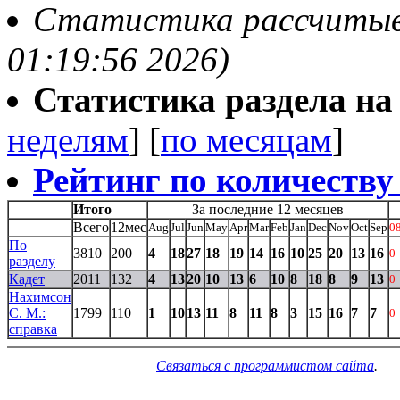
Статистика рассчитывае
01:19:56 2026)
Статистика раздела на t
неделям
] [
по месяцам
]
Рейтинг по количеству
Итого
За последние 12 месяцев
Всего
12мес
Aug
Jul
Jun
May
Apr
Mar
Feb
Jan
Dec
Nov
Oct
Sep
0
По
3810
200
4
18
27
18
19
14
16
10
25
20
13
16
0
разделу
Кадет
2011
132
4
13
20
10
13
6
10
8
18
8
9
13
0
Нахимсон
С. М.:
1799
110
1
10
13
11
8
11
8
3
15
16
7
7
0
справка
Связаться с программистом сайта
.