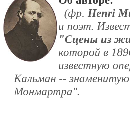
(фр.
Henri M
и поэт. Извест
"Сцены из жи
которой в 189
известную опер
Кальман -- знамениту
Монмартра".