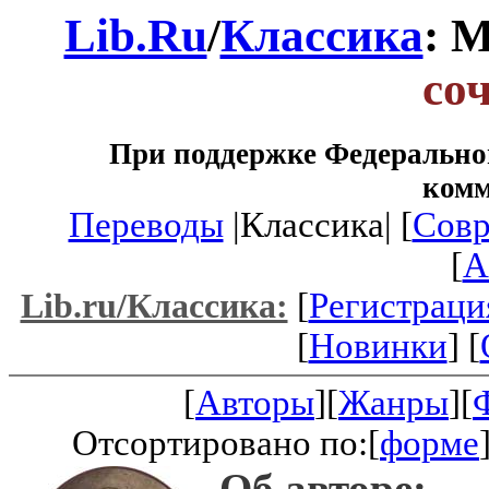
Lib.Ru
/
Классика
: 
со
При поддержке Федеральног
ком
Переводы
|Классика| [
Совр
[
A
[
Регистраци
Lib.ru/Классика:
[
Новинки
] [
[
Авторы
][
Жанры
][
Отсортировано по:[
форме
Об авторе: