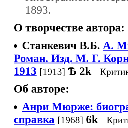
1893.
О творчестве автора:
Станкевич В.Б.
А. М
Роман. Изд. М. Г. Кор
1913
Ѣ
2k
[1913]
Крити
Об авторе:
Анри Мюрже: биогр
справка
6k
[1968]
Крит