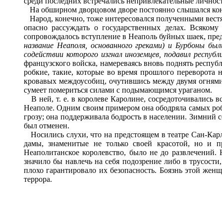
среди последних встречались непривлекательные личнос
На обширном дворцовом дворе постоянно слышался конск
Народ, конечно, тоже интересовался полученными вестям
опасно рассуждать о государственных делах. Всякому
сопровождалось вступление в Неаполь буйных шаек, пр
название Неаполя, основанного греками) и Бурбоны бы
содействии которого изгнал иноземцев, подавил республ
французского войска, намереваясь вновь поднять республ
робкие, такие, которые во время прошлого переворота 
кровавых междоусобиц, очутившись между двумя огнями
сумеет помериться силами с подымающимся ураганом.
В ней, т. е. в королеве Каролине, сосредоточивались в
Неаполе. Одним своим примером она ободряла самых роб
грозу; она поддерживала бодрость в населении. Зимний с
был отменен.
Носились слухи, что на предстоящем в театре Сан-Карло
дамы, знаменитые не только своей красотой, но и 
Неаполитанское королевство, было не до развлечений. 
значило бы навлечь на себя подозрение либо в трусости
плохо гарантировало их безопасность. Боязнь этой же
террора.