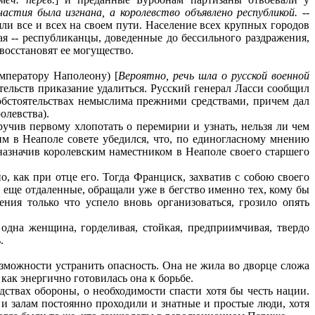
стия была изгнана, а королевство объявлено республикой. --
яли все и всех на своем пути. Население всех крупных городов
ая -- республиканцы, доведенные до бессильного раздражения,
восстановят ее могущество.
ператору Наполеону) [
Веро
ятно, речь шла о русской военной
тельств приказание удалиться. Русский генерал Ласси сообщил
обстоятельствах немыслима прежними средствами, причем дал
олевства).
учив первому хлопотать о перемирии и узнать, нельзя ли чем
им в Неаполе совете убедился, что, по единогласному мнению
назначив королевским наместником в Неаполе своего старшего
, как при отце его. Тогда Франциск, захватив с собою своего
 еще отдаленные, обращали уже в бегство именно тех, кому бы
ения только что успело вновь организоваться, грозило опять
одна женщина, горделивая, стойкая, предприимчивая, твердо
.
зможности устранить опасность. Она не жила во дворце сложа
 как энергично готовилась она к борьбе.
дствах обороны, о необходимости спасти хотя бы честь нации.
и залам постоянно проходили и знатные и простые люди, хотя