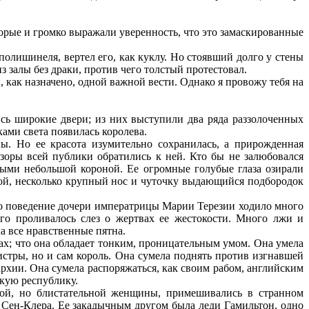
торые и громко выражали уверенность, что это замаскированные
полишинеля, вертел его, как куклу. Но стоявший долго у стены
з залы без драки, против чего толстый протестовал.
, как назначено, одной важной вести. Однако я провожу тебя на
сь широкие двери; из них выступили два ряда раззолоченных
ами света появилась королева.
. Но ее красота изумительно сохранилась, а прирожденная
зоры всей публики обратились к ней. Кто бы не залюбовался
ыми небольшой короной. Ее огромные голубые глаза озирали
мой, несколько крупный нос и чуточку выдающийся подбородок
Про поведение дочери императрицы Марии Терезии ходило много
го проливалось слез о жертвах ее жестокости. Много лжи и
а все нравственные пятна.
ах; что она обладает тонким, проницательным умом. Она умела
нистры, но и сам король. Она сумела поднять против изгнавшей
хии. Она сумела распоряжаться, как своим рабом, английским
кую республику.
ой, но блистательной женщины, примешивались в странном
, Сен-Клера. Ее закадычным другом была леди Гамильтон, одно