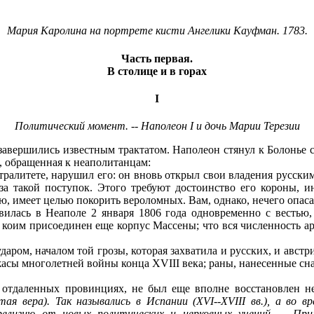
Мария Каролина на портрете кисти Ангелики Кауфман. 1783.
Часть первая
.
В столице и в горах
I
Политический момент. -- Наполеон I и дочь Марии Терезии
авершились известным трактатом. Наполеон стянул к Болонье с
, обращенная к неаполитанцам:
ралитете, нарушил его: он вновь открыл свои владения русски
 за такой поступок. Этого требуют достоинство его короны, 
ю, имеет целью покорить вероломных. Вам, однако, нечего опаса
илась в Неаполе 2 января 1806 года одновременно с вестью,
 коим присоединен еще корпус Массены; что вся численность ар
ром, началом той грозы, которая захватила и русских, и австр
асы многолетней войны конца XVIII века; раны, нанесенные сн
 отдаленных провинциях, не был еще вполне восстановлен не
тая вера). Так назывались в Испании (XVI--XVIII вв.), а в
елигию от новых политических и церковных учений. --
При