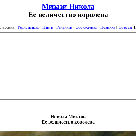
Мизази Никола
Ее величество королева
Классика:
[
Регистрация
]
[
Найти
] [
Рейтинги
] [
Обсуждения
] [
Новинки
] [
Обзоры
] [
Н
икола
Мизази
.
Ее величество королева