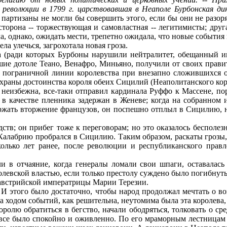
революции в 1799 г. царствовавшая в Неаполе Бурбонская дина
 партизаны не могли бы совершить этого, если бы они не разор
сторона -- торжествующая и самовластная -- легитимисты; друг
, однако, ожидать мести, трепетно ожидала, что новые события 
ла улечься, загрохотала новая гроза.
(ради которых Бурбоны нарушили нейтралитет, обещанный им
шие дотоле Теано, Венафро, Миньяно, получили от своих прави
й пограничной линии королевства при внезапно сложившихся 
 охраны достоинства короля обеих Сицилий (Неаполитанского кор
еизбежна, все-таки отправил кардинала Руффо к Массене, пор
 в качестве пленника задержан в Женеве; когда на собранном 
ержать вторжение французов, он поспешно отплыл в Сицилию, 
в; он прибег тоже к переговорам; но это оказалось бесполезно
Калабрию пробрался в Сицилию. Таким образом, раскаты грозы,
колько лет ранее, после революции и республиканского правл
в отчаяние, когда генералы ломали свои шпаги, оставалась 
олевской властью, если только престолу суждено было погибнуть
 австрийской императрицы Марии Терезии.
И этого было достаточно, чтобы народ продолжал мечтать о во
за ходом событий, как решительна, неутомима была эта королева,
олю обратиться в бегство, начали ободряться, толковать о сре
все было спокойно и оживленно. По его мраморным лестницам 