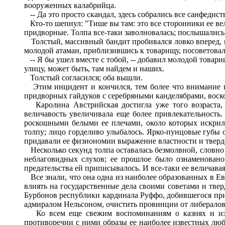
вооруженных калабрийца.
-- Да это просто скандал, здесь собрались все санфедисты
Кто-то шепнул: "Тише вы там: это все сторонники ее ве
придворные. Толпа все-таки заволновалась; послышались
Толстый, массивный бандит пробивался ловко вперед, во
молодой атаман, приблизившись к товарищу, посоветовал е
-- Я бы ушел вместе с тобой, -- добавил молодой товари
улицу, может быть, там найдем и наших.
Толстый согласился; оба вышли.
Этим инцидент и кончился, тем более что внимание пу
придворных гайдуков с серебряными канделябрами, воско
Каролина Австрийская достигла уже того возраста, 
величавость увеличивала еще более привлекательность
роскошными белыми ее плечами, около которых искрил
толпу; лицо горделиво улыбалось. Ярко-пунцовые губы 
придавали ее физиономии выражение властности и твер
Несколько секунд толпа оставалась безмолвной, словно
неблаговидных слухов; ее прошлое было ознаменовано
предательства ей приписывалось. И все-таки ее величава
Все знали, что она одна из наиболее образованных в Ев
влиять на государственные дела своими советами и твер
Бурбонов республики кардинала Руффо, добившегося при
адмиралом Нельсоном, очистить провинции от либералов
Ко всем еще свежим воспоминаниям о казнях и изби
противоречии с ними образы ее наиболее известных любо