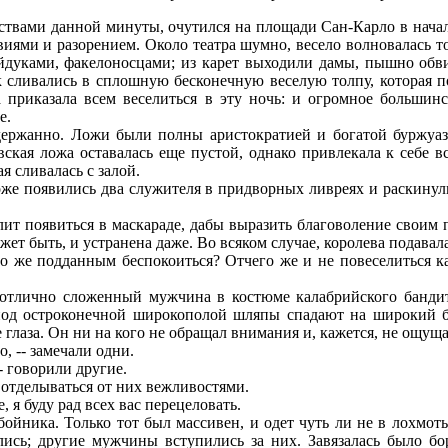
твами данной минуты, очутился на площади Сан-Карло в начале
виями и разорением. Около театра шумно, весело волновалась т
айдуками, факелоносцами; из карет выходили дамы, пышно об
сливались в сплошную бесконечную веселую толпу, которая по
а приказала всем веселиться в эту ночь: и огромное большинс
е.
держанно. Ложи были полны аристократией и богатой буржуаз
кая ложа оставалась еще пустой, однако привлекала к себе в
я сливалась с залой.
же появились два служителя в придворных ливреях и раскинул
ит появиться в маскараде, дабы выразить благоволение своим п
жет быть, и устранена даже. Во всяком случае, королева подава
го же подданным беспокоиться? Отчего же и не повеселиться к
 отлично сложенный мужчина в костюме калабрийского бандит
под остроконечной широкополой шляпы спадают на широкий б
 глаза. Он ни на кого не обращал внимания и, кажется, не ощуща
, -- замечали одни.
- говорили другие.
отделываться от них вежливостями.
 я буду рад всех вас перецеловать.
йника. Только тот был массивен, и одет чуть ли не в лохмоть
ись; другие мужчины вступились за них. Завязалась было бо