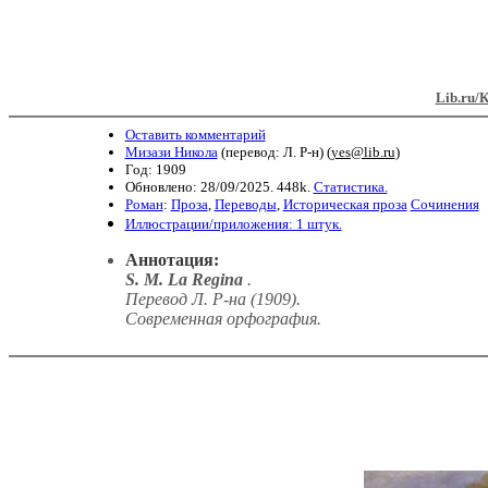
Lib.ru/
Оставить комментарий
Мизази Никола
(перевод: Л. Р-н) (
yes@lib.ru
)
Год: 1909
Обновлено: 28/09/2025. 448k.
Статистика.
Роман
:
Проза
,
Переводы
,
Историческая проза
Сочинения
Иллюстрации/приложения: 1 штук.
Аннотация:
S. M. La Regina
.
Перевод Л. Р-на (1909).
Современная орфография.