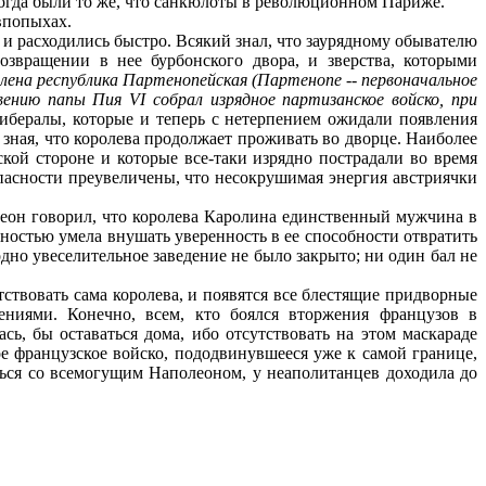
тогда были то же, что санкюлоты в революционном Париже.
впопыхах.
и расходились быстро. Всякий знал, что заурядному обывателю
озвращении в нее бурбонского двора, и зверства, которыми
влена республика Партенопейская (Партенопе -- первоначальное
ению папы Пия VI собрал изрядное партизанское войско, при
 либералы, которые и теперь с нетерпением ожидали появления
 зная, что королева продолжает проживать во дворце. Наиболее
кой стороне и которые все-таки изрядно пострадали во время
пасности преувеличены, что несокрушимая энергия австриячки
олеон говорил, что королева Каролина единственный мужчина в
ностью умела внушать уверенность в ее способности отвратить
одно увеселительное заведение не было закрыто; ни один бал не
ствовать сама королева, и появятся все блестящие придворные
ниями. Конечно, всем, кто боялся вторжения французов в
сь, бы оставаться дома, ибо отсутствовать на этом маскараде
ое французское войско, пододвинувшееся уже к самой границе,
ться со всемогущим Наполеоном, у неаполитанцев доходила до