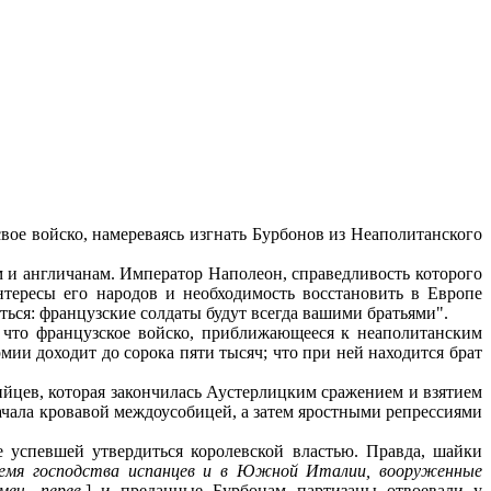
вое войско, намереваясь изгнать Бурбонов из Неаполитанского
м и англичанам. Император Наполеон, справедливость которого
интересы его народов и необходимость восстановить в Европе
ться: французские солдаты будут всегда вашими братьями".
 что французское войско, приближающееся к неаполитанским
мии доходит до сорока пяти тысяч; что при ней находится брат
ийцев, которая закончилась Аустерлицким сражением и взятием
ачала кровавой междоусобицей, а затем яростными репрессиями
 успевшей утвердиться королевской властью. Правда, шайки
о время господства испанцев и в Южной Италии, вооруженные
меч. перев.
] и преданные Бурбонам партизаны отвоевали у