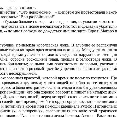
, -- рычали в толпе.
личества". "Это невозможно", -- шепотом же протестовали неко
 возгласы: "Вон разбойников!"
збуждая больше смеха, чем негодования, и, ухватив какого-то 
му оставить в покое несчастного (что тот и сделал) и убраться и
щ, -- но мне необходимо дождаться именно здесь Гиро и Магаро и
блики привлекла королевская ложа. В глубине ее распахнули
вые свечи которых ярко освещали всю ложу. Между этими поток
когда время успевает оставить следы на наружности женщины
. Она, сбросив роскошный плащ, прошла к балюстраде ложи. В
ись брильянты; ее пышными золотистыми волосами, увенчанн
оттеняли нежно-розовый цвет безупречно овального лица; пря
дости несокрушимой.
 очарованная красотой, которой время не посмело коснуться. 
 кровавыми деяниями; много людей погибло по ее воле; мно
я красота была неотразимо ослепительна и как бы уравновешивал
ропе женщин; что она хорошо говорит и пишет на четырех язык
дой, как алмаз, волей, перед которой склонялись не только ми
 содействии предводимой им орды горцев восстановления монар
 и потопить в крови при помощи кардинала Руффо Партенопейс
ениях, о разорениях, совершенных по воле этой трагическ
вников -- Гуаленго, герцога делла-Режина, Актона, Рамеского