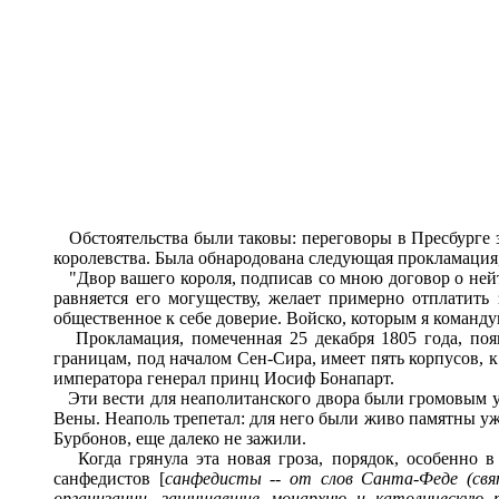
Обстоятельства были таковы: переговоры в Пресбурге з
королевства. Была обнародована следующая прокламация
"Двор вашего короля, подписав со мною договор о нейт
равняется его могуществу, желает примерно отплатить
общественное к себе доверие. Войско, которым я команду
Прокламация, помеченная 25 декабря 1805 года, появ
границам, под началом Сен-Сира, имеет пять корпусов, к
императора генерал принц Иосиф Бонапарт.
Эти вести для неаполитанского двора были громовым уда
Вены. Неаполь трепетал: для него были живо памятны уж
Бурбонов, еще далеко не зажили.
Когда грянула эта новая гроза, порядок, особенно в
санфедистов [
санфедисты
-- от слов Санта-Феде (свя
организации, защищавшие монархию и католическую р