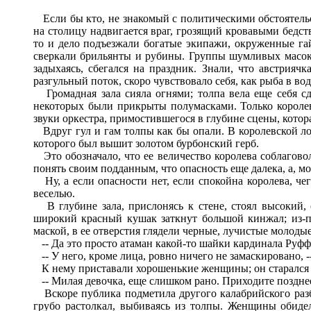
Если бы кто, не знакомый с политическими обстоятельс
на столицу надвигается враг, грозящий кровавыми бедст
то и дело подъезжали богатые экипажи, окруженные г
сверкали брильянты и рубины. Группы шумливых масок 
задыхаясь, сбегался на праздник. Знали, что австриячк
разгульный поток, скоро чувствовало себя, как рыба в вод
Громадная зала сияла огнями; толпа вела еще себя с
некоторых были прикрыты полумасками. Только королевс
звуки оркестра, примостившегося в глубине сцены, котора
Вдруг гул и гам толпы как бы опали. В королевской ло
которого был вышит золотом бурбонский герб.
Это обозначало, что ее величество королева соблаговол
понять своим подданным, что опасность еще далека, а, мо
Ну, а если опасности нет, если спокойна королева, че
веселью.
В глубине зала, прислонясь к стене, стоял высокий,
широкий красный кушак заткнут большой кинжал; из-
маской, в ее отверстия глядели черные, лучистые молодые
-- Да это просто атаман какой-то шайки кардинала Руффо
-- У него, кроме лица, ровно ничего не замаскировано, -
К нему приставали хорошенькие женщины; он старался 
-- Милая девочка, еще слишком рано. Приходите позднее,
Вскоре публика подметила другого калабрийского разбо
грубо растолкал, выбиваясь из толпы. Женщины обидел