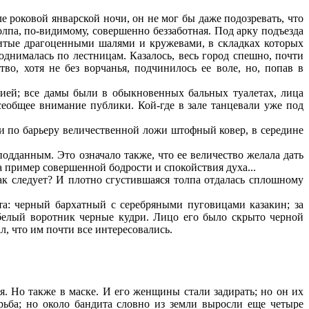
 роковой январской ночи, он не мог бы даже подозревать, что
олпа, по-видимому, совершенно беззаботная. Под арку подъезда
витые драгоценными шалями и кружевами, в складках которых
днималась по лестницам. Казалось, весь город спешно, почти
тво, хотя не без ворчанья, подчинилось ее воле, но, попав в
ией; все дамы были в обыкновенных бальных туалетах, лица
сеобщее внимание публики. Кой-где в зале танцевали уже под
и по барьеру величественной ложи штофный ковер, в середине
одданным. Это означало также, что ее величество желала дать
ла пример совершенной бодрости и спокойствия духа...
ак следует? И плотно сгустившаяся толпа отдалась сплошному
а: черный бархатный с серебряными пуговицами казакин; за
елый воротник черные кудри. Лицо его было скрыто черной
л, что им почти все интересовались.
я. Но также в маске. И его женщины стали задирать; но он их
рьба; но около бандита словно из земли выросли еще четыре