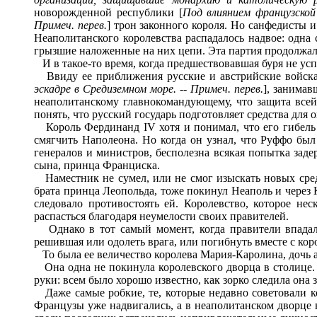
новорожденной республики [
Под влиянием французской 
Примеч. перев.
] трон законного короля. Но санфедисты и
Неаполитанского королевства распадалось надвое: одна 
грызшие наложенные на них цепи. Эта партия продолжала
И в такое-то время, когда предшествовавшая буря не успе
Ввиду ее приближения русские и австрийские войска 
эскадре в Средиземном море.
-- Примеч. перев.
], занимав
неаполитанскому главнокомандующему, что защита все
понять, что русский государь подготовляет средства для
Король Фердинанд IV хотя и понимал, что его гибель н
смягчить Наполеона. Но когда он узнал, что Руффо был
генералов и министров, бесполезна всякая попытка зад
сына, принца Франциска.
Наместник не сумел, или не смог изыскать новых средст
брата принца Леопольда, тоже покинул Неаполь и через 
следовало противостоять ей. Королевство, которое нес
распасться благодаря неумелости своих правителей.
Однако в тот самый момент, когда правители впадали 
решившая или одолеть врага, или погибнуть вместе с кор
То была ее величество королева Мария-Каролина, дочь
Она одна не покинула королевского дворца в столице. 
руки: всем было хорошо известно, как зорко следила она 
Даже самые робкие, те, которые недавно советовали кор
Французы уже надвигались, а в неаполитанском дворце 