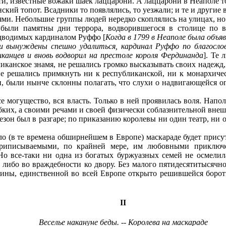
ти, известные вожаки шаек лаццарони. А лаццарони в Неаполе 
ий топот. Всадники то появлялись, то уезжали; и те и другие 
и. Небольшие группы людей нередко скоплялись на улицах, но 
 были памятны дни террора, водворившегося в столице по в
едводимых кардиналом Руффо [
Когда в 1799 в Неаполе была объя
ли вынуждены спешно удалиться, кардинал Руффо по благослов
иканцев и вновь водворил на престоле короля Фердинанда
]. Те
иканское знамя, не решались громко высказывать своих надежд,
не решались примкнуть ни к республиканской, ни к монархичес
, были нынче склонны полагать, что слухи о надвигающейся о
се могущество, вся власть. Только в ней проявилась воля. Нап
ких, а своими речами и своей физически соблазнительной внеш
езон был в разгаре; по приказанию королевы ни один театр, ни 
 (в те времена обширнейшем в Европе) маскараде будет присут
приписываемыми, по крайней мере, им любовными приключе
Но все-таки ни одна из богатых буржуазных семей не осмелила
, либо во враждебности ко двору. Без малого пятидесятитысячн
нщины, единственной во всей Европе открыто решившейся боро
II
Веселье накануне беды. -- Королева на маскараде