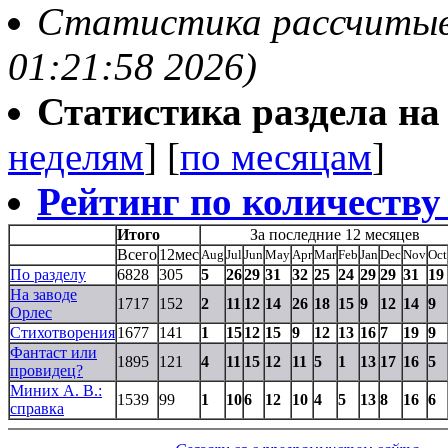
Статистика рассчитывае
01:21:58 2026)
Статистика раздела на t
неделям
] [
по месяцам
]
Рейтинг по количеству
Итого
За последние 12 месяцев
Всего
12мес
Aug
Jul
Jun
May
Apr
Mar
Feb
Jan
Dec
Nov
Oct
По разделу
6828
305
5
26
29
31
32
25
24
29
29
31
19
На заводе
1717
152
2
11
12
14
26
18
15
9
12
14
9
Орлес
Стихотворения
1677
141
1
15
12
15
9
12
13
16
7
19
9
Фантаст или
1895
121
4
11
15
12
11
5
1
13
17
16
5
провидец?
Миних А. В.:
1539
99
1
10
6
12
10
4
5
13
8
16
6
справка