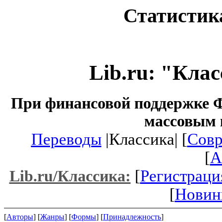
Статистика
Lib.ru: "Кла
При финансовой поддержке Ф
массовым 
Переводы
|Классика| [
Совр
[
A
[
Регистраци
Lib.ru/Классика:
[
Новин
[
Авторы
] [
Жанры
] [
Формы
] [
Принадлежность
]