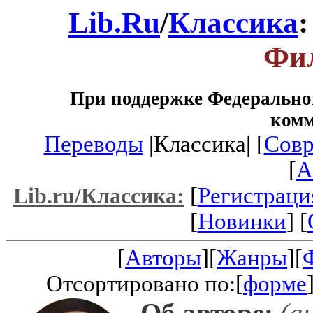
Lib.Ru
/
Классика
Фи
При поддержке Федеральног
ком
Переводы
|Классика| [
Совр
[
A
[
Регистраци
Lib.ru/Классика:
[
Новинки
] [
[
Авторы
][
Жанры
][
Отсортировано по:[
форме
Об авторе:
(ан