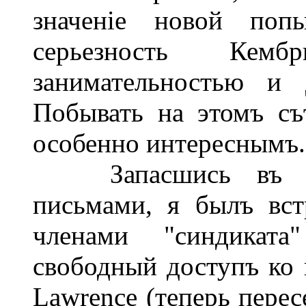
значеніе новой поп
серьезность Кемб
занимательностью и 
Побывать на этомъ съѣ
особенно интереснымъ.
Запасшись въ Лон
письмами, я былъ вс
членами "синдикат
свободный доступъ ко 
Lawrence (теперь перес