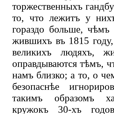
торжественныхъ гандбу
то, что лежитъ у них
гораздо больше, чѣмъ
жившихъ въ 1815 году,
великихъ людяхъ, ж
оправдываются тѣмъ, чт
намъ близко; а то, о че
безопаснѣе игнориро
такимъ образомъ хар
кружокъ 30-хъ годо