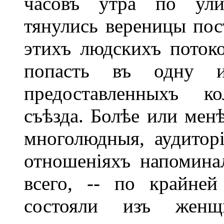
часовъ утра по ули
тянулись вереницы пос
этихъ людскихъ поток
попасть въ одну и
предоставленныхъ к
съѣзда. Болѣе или мен
многолюдныя, аудитор
отношеніяхъ напомина
всего, -- по крайне
состояли изъ женщ