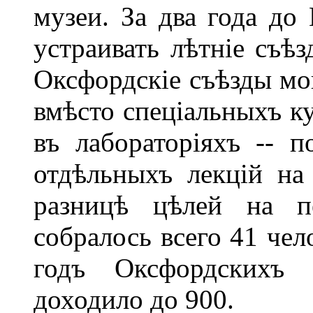
музеи. За два года до
устраивать лѣтніе съѣз
Оксфордскіе съѣзды мо
вмѣсто спеціальныхъ ку
въ лабораторіяхъ -- п
отдѣльныхъ лекцій на
разницѣ цѣлей на п
собралось всего 41 чел
годъ Оксфордскихъ 
доходило до 900.