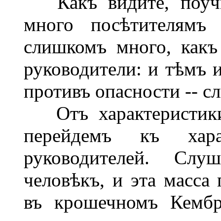
Какъ видите, поучит
много посѣтителямъ 
слишкомъ много, какъ
руководители: и тѣмъ 
противъ опасности -- с
Отъ характеристики 
перейдемъ къ хара
руководителей. Слу
человѣкъ, и эта масса
въ крошечномъ Кембр