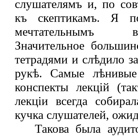
слушателямъ и, по сов
къ скептикамъ. Я п
мечтательнымъ вы
Значительное большин
тетрадями и слѣдило з
рукѣ. Самые лѣнивые
конспекты лекцій (так
лекціи всегда собира
кучка слушателей, ожид
Такова была аудитор