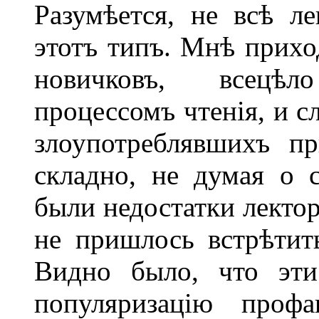
Разумѣется, не всѣ л
этотъ типъ. Мнѣ прих
новичковъ, всецѣ
процессомъ чтенія, и 
злоупотреблявшихъ п
складно, не думая о 
были недостатки лектор
не пришлось встрѣтить
Видно было, что эти
популяризацію проф