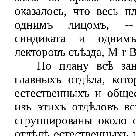
оказалось, что весь п
однимъ лицомъ, --
синдиката и одним
лекторовъ съѣзда, М-r B
По плану всѣ занят
главныхъ отдѣла, кот
естественныхъ и обще
изъ этихъ отдѣловъ в
сгруппированы около 
отдѣлѣ естественныхъ 