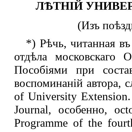
ЛѢТНІЙ УНИВЕР
(Изъ поѣзд
*) Рѣчь, читанная въ 
отдѣла московскаго О
Пособіями при соста
воспоминаній автора, 
of University Extension
Journal, особенно, oc
Programme of the four