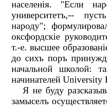
населенія. "Если н
университетъ,-- пус
народу"; формулирова
оксфордскіе руководит
т.-е. высшее образован
до сихъ поръ принужд
начальной школой: т
начинателей University 
Я не буду разсказыва
замыселъ осуществляетс