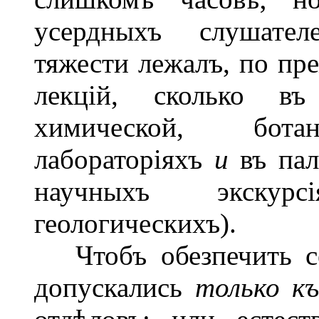
усердныхъ слушател
тяжести лежалъ, по пре
лекцій, сколько въ
химической, ботан
лабораторіяхъ
и
въ пал
научныхъ экскурс
геологическихъ).
Чтобъ обезпечить сер
допускались
только к