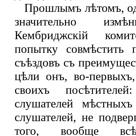
Прошлымъ лѣтомъ, одн
значительно измѣ
Кембриджскій комит
попытку совмѣстить 
съѣздовъ съ преимущес
цѣли онъ, во-первыхъ
своихъ посѣтителей
слушателей мѣстныхъ
слушателей, не подвер
того, вообще всѣ