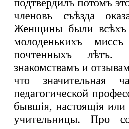
подтвердилъ потомъ это
членовъ съѣзда оказ
Женщины были всѣхъ в
молоденькихъ мисс
почтенныхъ лѣтъ. 
знакомствамъ и отзывам
что значительная ч
педагогической професс
бывшія, настоящія или
учительницы. Про со