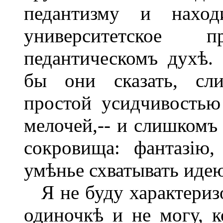
педантизму и наход
университетское 
педантическомъ духѣ.
бы они сказать, сли
простой усидчивостью
мелочей,-- и слишкомъ
сокровища: фантазію,
умѣнье схватывать идею
Я не буду характеризо
одиночкѣ и не могу, ко