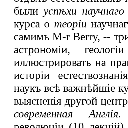
были
усп
ѣ
хи научнаго
курса о
теоріи
научнаг
самимъ М-r Berry, -- тр
астрономіи, геоло
иллюстрировать на пра
исторіи естествознан
наукъ всѣ важнѣйшіе к
выясненія другой цент
современная Англія.
революціи (10 лекцій)