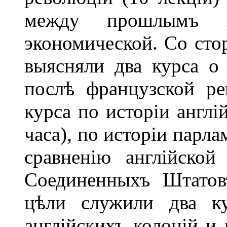
между прошлымъ 
экономической. Со сто
выясняли два курса о
послѣ французской ре
курса по исторіи англі
часа), по исторіи парл
сравненію англійской
Соединенныхъ Штатов
цѣли служили два ку
англійскихъ колоній и 