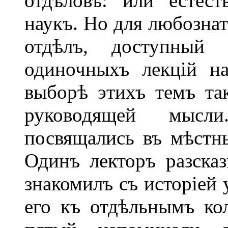
отдѣловъ: или естес
наукъ. Но для любознат
отдѣлъ, доступный
одиночныхъ лекцій н
выборѣ этихъ темъ та
руководящей мысл
посвящались въ мѣстны
Одинъ лекторъ разсказ
знакомилъ съ исторіей 
его къ отдѣльнымъ кол