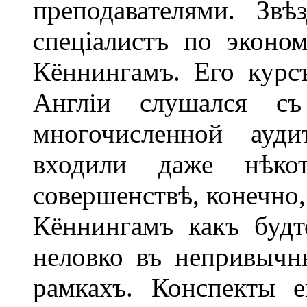
преподавателями. Зв
спеціалистъ по эконом
Кённингамъ. Его кур
Англіи слушался съ
многочисленной ауди
входили даже нѣко
совершенствѣ, конечно,
Кённингамъ какъ будт
неловко въ непривычн
рамкахъ. Конспекты 