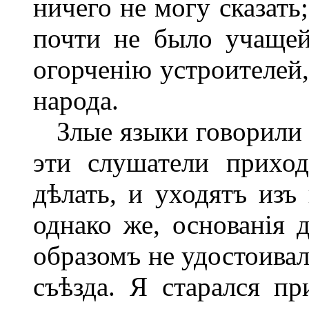
ничего не могу сказать
почти не было учаще
огорченію устроителей
народа.
Злые языки говорили 
эти слушатели приход
дѣлать, и уходятъ изъ
однако же, основанія 
образомъ не удостоивал
съѣзда. Я старался пр