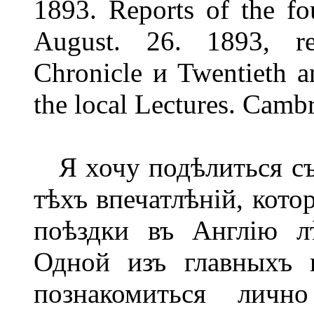
1893. Reports of the fo
August. 26. 1893, r
Chronicle и Twentieth a
the local Lectures. Cambr
Я хочу подѣлиться съ 
тѣхъ впечатлѣній, кот
поѣздки въ Англію л
Одной изъ главныхъ 
познакомиться личн