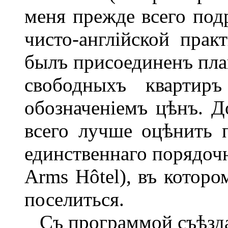
меня прежде всего под
чисто-англійской пра
былъ присоединенъ пла
свободныхъ квартиръ
обозначеніемъ цѣнъ. Д
всего лучше оцѣнить 
единственнаго порядочн
Arms Hôtel), въ котор
поселиться.
Съ программой съѣзда 