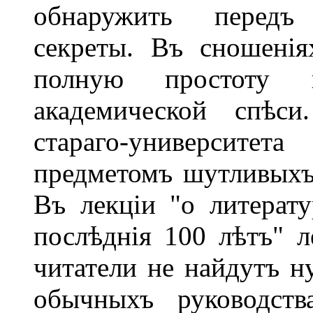
обнаружить передъ
секреты. Въ сношені
полную простоту и
академической спѣси
стараго-университ
предметомъ шутливыхъ
Въ лекціи "о литерат
послѣднія 100 лѣтъ" л
читатели не найдутъ н
обычныхъ руководств