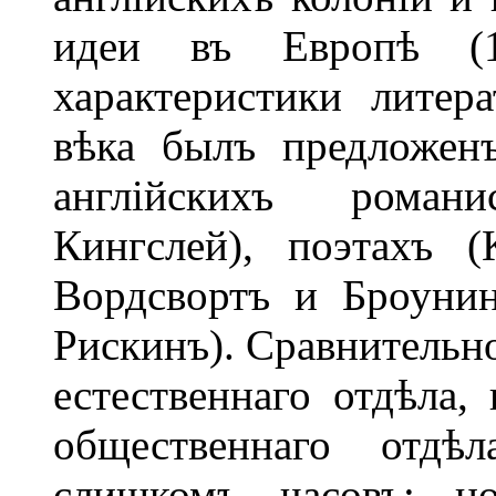
идеи въ Европѣ (1
характеристики литер
вѣка былъ предложен
англійскихъ романи
Кингслей), поэтахъ 
Вордсвортъ и Броунин
Рискинъ). Сравнительн
естественнаго отдѣла,
общественнаго отдѣ
слишкомъ часовъ; н