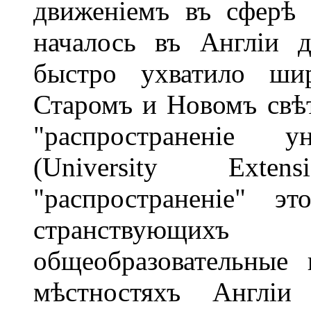
движеніемъ въ сферѣ 
началось въ Англіи 
быстро ухватило шир
Старомъ и Новомъ свѣт
"распространеніе ун
(University Exte
"распространеніе" э
странствующихъ 
общеобразовательные
мѣстностяхъ Англіи