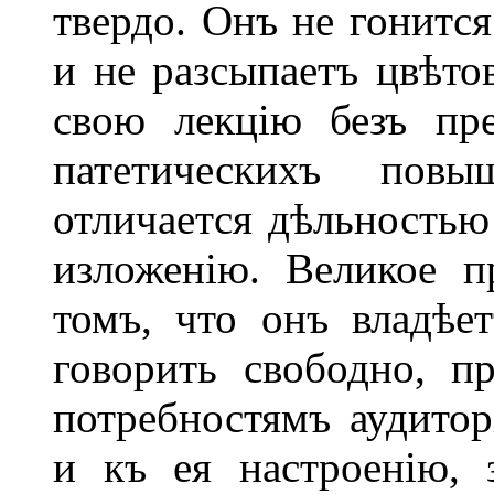
твердо. Онъ не гонится
и не разсыпаетъ цвѣто
свою лекцію безъ пр
патетическихъ повы
отличается дѣльностью
изложенію. Великое п
томъ, что онъ владѣ
говорить свободно, п
потребностямъ аудитор
и къ ея настроенію, 