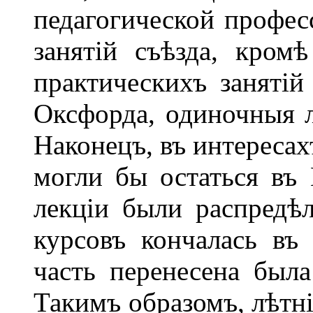
педагогической профес
занятій съѣзда, кром
практическихъ занятій
Оксфорда, одиночныя л
Наконецъ, въ интересах
могли бы остаться въ
лекціи были распредѣл
курсовъ кончалась въ
часть перенесена был
Такимъ образомъ, лѣтні