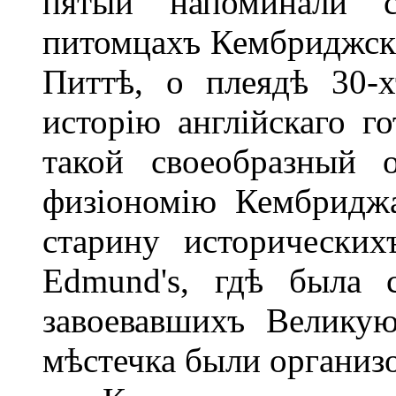
пятый напоминали с
питомцахъ Кембриджски
Питтѣ, о плеядѣ 30-х
исторію англійскаго г
такой своеобразный 
физіономію Кембриджа
старину исторических
Edmund's, гдѣ была 
завоевавшихъ Велику
мѣстечка были организо