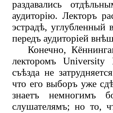
раздавались отдѣльн
аудиторію. Лекторъ ра
эстрадѣ, углубленный в
передъ аудиторіей внѣш
Конечно, Кённингама
лекторомъ University
съѣзда не затрудняетс
что его выборъ уже сдѣ
знаетъ немногимъ б
слушателямъ; но то, ч