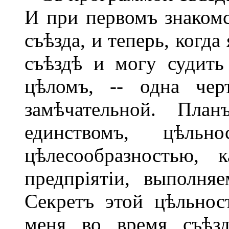
И при первомъ знакомс
съѣзда, и теперь, когд
съѣздѣ и могу судить
цѣломъ, -- одна чер
замѣчательной. План
единствомъ, цѣльн
цѣлесообразностью, 
предпріятіи, выполня
Секретъ этой цѣльнос
меня во время съѣзд