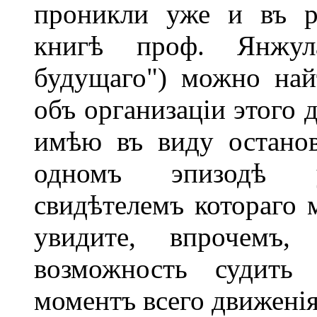
проникли уже и въ р
книгѣ проф. Янжул
будущаго") можно най
объ организаціи этого 
имѣю въ виду останов
одномъ эпизодѣ ун
свидѣтелемъ котораго
увидите, впрочемъ,
возможность судить
моментъ всего движенія 