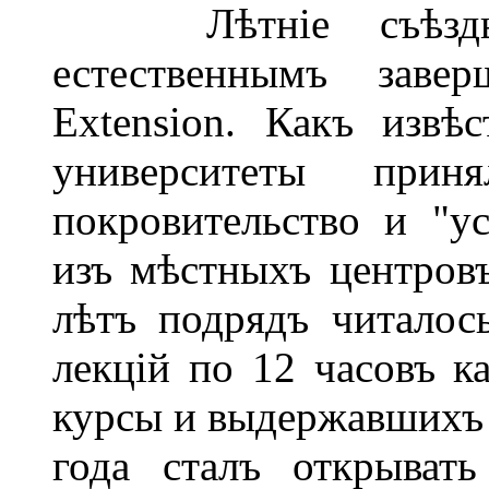
Лѣтніе съѣзды 
естественнымъ завер
Extension. Какъ извѣс
университеты при
покровительство и "у
изъ мѣстныхъ центровъ
лѣтъ подрядъ читалос
лекцій по 12 часовъ 
курсы и выдержавшихъ 
года сталъ открыват