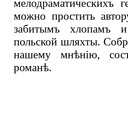
мелодраматическихъ г
можно простить автор
забитымъ хлопамъ и
польской шляхты. Собр
нашему мнѣнію, сост
романѣ.