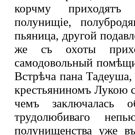
корчму приходятъ 
полунищіе, полуброд
пьяница, другой подавл
же съ охоты прих
самодовольный помѣщи
Встрѣча пана Тадеуша,
крестьяниномъ Лукою с
чемъ заключалась 
трудолюбиваго непь
полунищенства уже въ