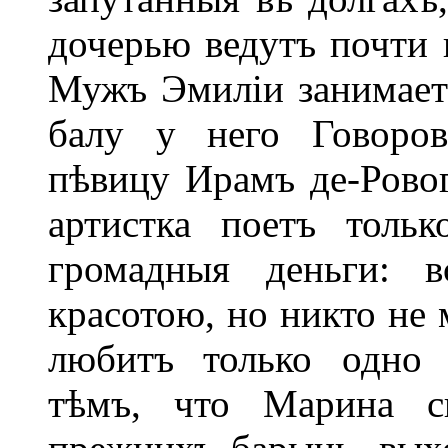
дочерью ведутъ почти
Мужъ Эмиліи занимает
балу у него Говоров
пѣвицу Ирамъ де-Ровог
артистка поетъ толь
громадныя деньги: в
красотою, но никто не 
любитъ только одно 
тѣмъ, что Марина с