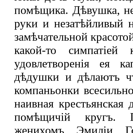
помѣщика. Дѣвушка, не
руки и незатѣйливый н
замѣчательной красото
какой-то симпатіей
удовлетворенія ея к
дѣдушки и дѣлаютъ ч
компаньонки всесильн
наивная крестьянская 
помѣщичій кругъ. П
женихомъ Эмиліи Го