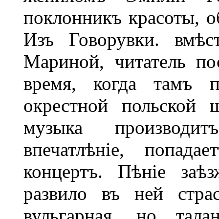
поклонникъ красоты, о
Изъ Говорувки. вмѣс
Мариной, читатель по
время, когда тамъ п
окрестной польской 
музыка производит
впечатлѣніе, попад
концертъ. Пѣніе заѣ
развило въ ней стра
вульгарная, но тала