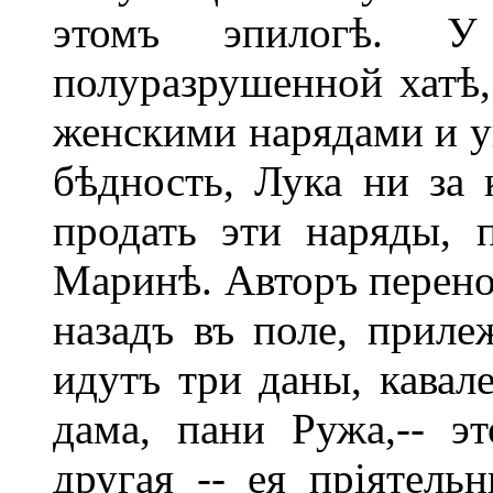
этомъ эпилогѣ. У
полуразрушенной хатѣ,
женскими нарядами и у
бѣдность, Лука ни за 
продать эти наряды, 
Маринѣ. Авторъ перенос
назадъ въ поле, приле
идутъ три даны, кавал
дама, пани Ружа,-- э
другая -- ея пріятель