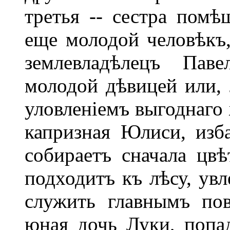
третья -- сестра помѣ
еще молодой человѣкъ,
землевладѣлецъ Паве
молодой дѣвицей или, 
уловленіемъ выгоднаго 
капризная Юлиси, изб
собираетъ сначала цвѣ
подходитъ къ лѣсу, увл
служить главнымъ по
юная дочь Луки, попа