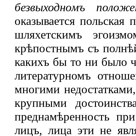
безвыходномъ положе
оказывается польская 
шляхетскимъ эгоизмо
крѣпостнымъ съ полнѣ
какихъ бы то ни было ч
литературномъ отноше
многими недостатками,
крупными достоинств
преднамѣренность при
лицъ, лица эти не явл