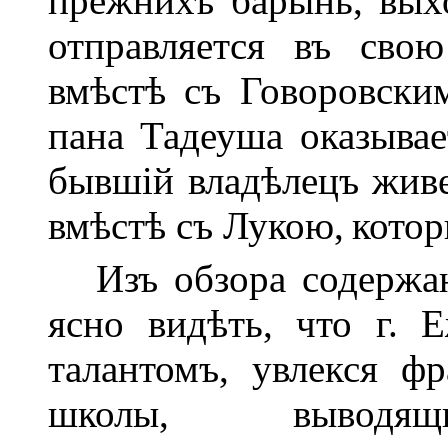
прежнихъ барынь, вых
отправляется въ сво
вмѣстѣ съ Говоровски
пана Тадеуша оказывае
бывшій владѣлецъ жив
вмѣстѣ съ Лукою,
котор
Изъ обзора содержані
ясно видѣть, что г. 
талантомъ, увлекся ф
школы, вывод