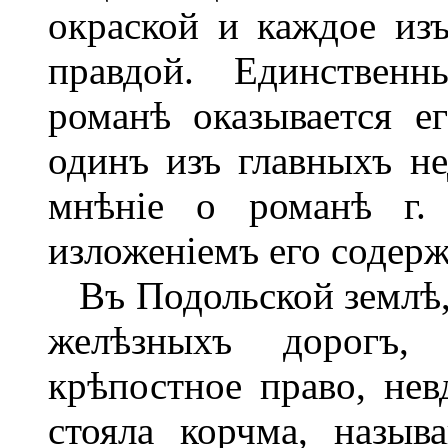
окраской и каждое из
правдой. Единствен
романѣ оказывается ег
одинъ изъ главныхъ не
мнѣніе о романѣ г. 
изложеніемъ его содерж
Въ Подольской землѣ, 
желѣзныхъ дорогъ, 
крѣпостное право, нев
стояла корчма, назыв