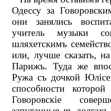
Одессу за Говоровски
они занялись воспит
учитель музыки со
шляхетскимъ семейств
или, лучше сказать, н
Парижъ. Туда же впос
Ружа съ дочкой Юлісе
способности которой
Говоровскіе совер
запутанныя въ долгахъ,