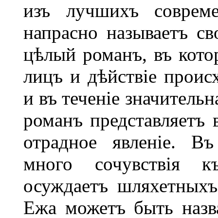
изъ лучшихъ совреме
напрасно называетъ св
цѣлый романъ, въ кото
лицъ и дѣйствіе проис
и въ теченіе значитель
романъ представляетъ 
отрадное явленіе. В
много сочувствія 
осуждаетъ шляхетныхъ
Ежа можетъ быть назв