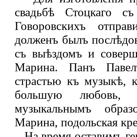
свадьбѣ Стоцкаго съ
Говоровскихъ отпра
долженъ былъ послѣдов
съ выѣздомъ и соверш
Марина. Панъ Павел
страстью къ музыкѣ, 
большую любовь, 
музыкальнымъ образо
Марина, подольская кре
На время оставимъ ге