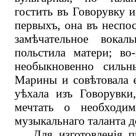
гостить въ Говорувку и
первыхъ, она въ несп
замѣчательное вокал
польстила матери; во
необыкновенно сильн
Марины и совѣтовала е
уѣхала изъ Говорувки
мечтать о необходим
музыкальнаго таланта д
Для изготовленія пр