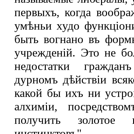
первыхъ, когда вообр
умѣньи худо функціон
быть вогнано въ фор
учрежденій. Это не бо
недостатки граждан
дурномъ дѣйствіи всяк
какой бы ихъ ни устро
алхиміи, посредств
получить золотое 
инстинктовъ".