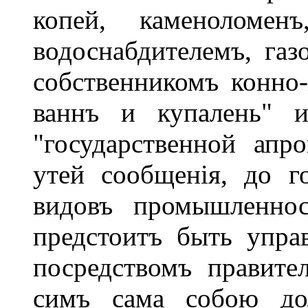
копей, каменоломенъ
водоснабдителемъ, газ
собственникомъ конно
ваннъ и купалень" и
"государственной апр
утей сообщенія, до го
видовъ промышленнос
предстоитъ быть упр
посредствомъ правите
симъ сама собою дол