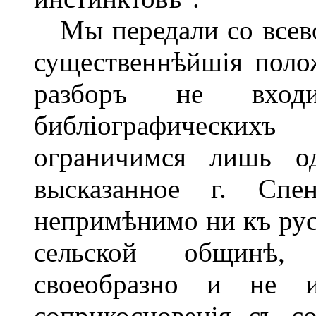
Мы передали со всев
существеннѣйшія полож
разборъ не вход
библіографических
ограничимся лишь од
высказанное г. Спе
непримѣнимо ни къ рус
сельской общинѣ,
своеобразно и не 
соприкосновенія съ с