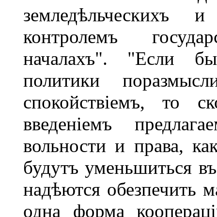
земледѣльческихъ 
контролемъ госуда
началахъ". "Если бы
политики поразмыс
спокойствіемъ, то с
введеніемъ предлаг
вольности и права, к
будутъ уменьшиться въ
надѣются обезпечить ма
одна форма кооперац