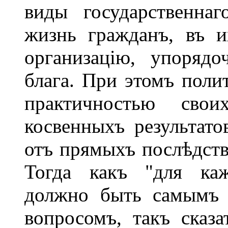
виды государственна
жизнь гражданъ, въ 
организацію, упорядо
блага. При этомъ поли
практичностью свои
косвенныхъ результато
отъ прямыхъ послѣдств
Тогда какъ "для каж
должно быть самымъ 
вопросомъ, такъ сказа