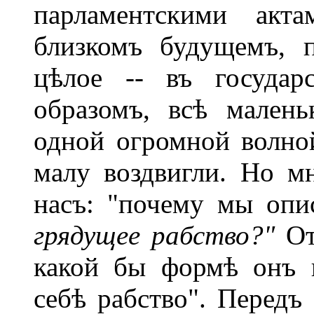
парламентскими акт
близкомъ будущемъ, 
цѣлое -- въ государ
образомъ, всѣ мален
одной огромной волно
малу воздвигли. Но мн
насъ: "почему мы опис
грядущее рабство?"
От
какой бы формѣ онъ н
себѣ рабство". Передъ