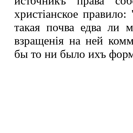
источникъ права соб
христіанское правило: 
такая почва едва ли 
взращенія на ней комм
бы то ни было ихъ фор