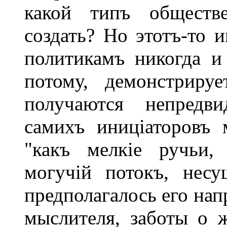
какой типъ обществ
создать? Но этотъ-то 
политикамъ никогда и 
потому, демонстрируе
получаются непредви
самихъ иниціаторовъ 
"какъ мелкіе ручьи,
могучій потокъ, несу
предполагалось его нап
мыслителя, заботы о 