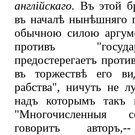
англійскаго.
Въ этой б
въ началѣ нынѣшняго 
обычною силою аргуме
противъ "государ
предостерегаетъ против
въ торжествѣ его ви
рабства", ничуть не л
надъ которымъ такъ 
"Многочисленныя со
говоритъ авторъ,