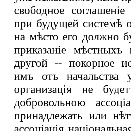
свободное соглашеніе
при будущей системѣ 
на мѣсто его должно бу
приказаніе мѣстныхъ 
другой -- покорное и
имъ отъ начальства у
организація не буде
добровольною ассоці
принадлежать или нѣтъ
ассоціація національна