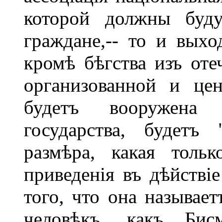
которой должны буду
граждане,-- то и выхо
кромѣ бѣгства изъ отеч
организованной и цен
будетъ вооружена
государства, будетъ
размѣра, какая толь
приведенія въ дѣйствіе
того, что она называе
человѣкъ, какъ Бисм