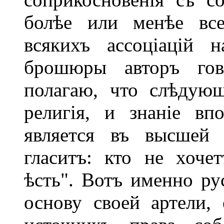
болѣе или менѣе все
всякихъ ассоціацій 
брошюры авторъ гов
полагаю, что слѣдующ
религія, и знаніе в
является въ высшей 
гласитъ: кто не хоче
ѣсть". Вотъ именно ру
основу своей артели,