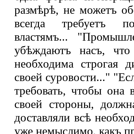
размѣрѣ, не можетъ об
всегда требуетъ по
властямъ... "Промышл
убѣждаютъ насъ, что
необходима строгая д
своей суровости..." "Е
требовать, чтобы она в
своей стороны, должн
доставляли всѣ необход
уже немыслимо, какъ п