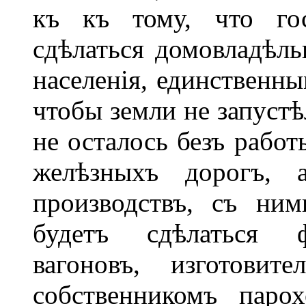
къ къ тому, что гос
сдѣлаться домовладѣль
населенія, единственны
чтобы земли не запустѣ
не осталось безъ рабо
желѣзныхъ дорогъ, 
производствъ, съ ни
будетъ сдѣлаться ф
вагоновъ, изготовит
собственникомъ паро