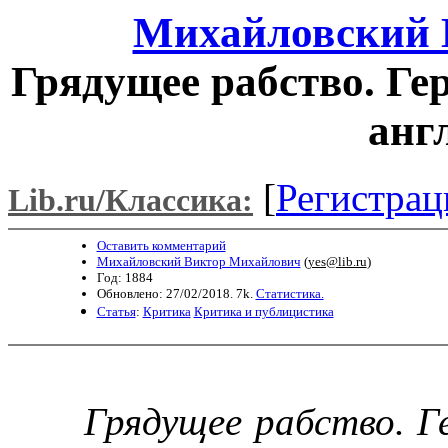
Михайловский 
Грядущее рабство. Ге
анг
[
Регистрац
Lib.ru/Классика:
Оставить комментарий
Михайловский Виктор Михайлович
(
yes@lib.ru
)
Год: 1884
Обновлено: 27/02/2018. 7k.
Статистика.
Статья
:
Критика
Критика и публицистика
Грядущее рабство. Г