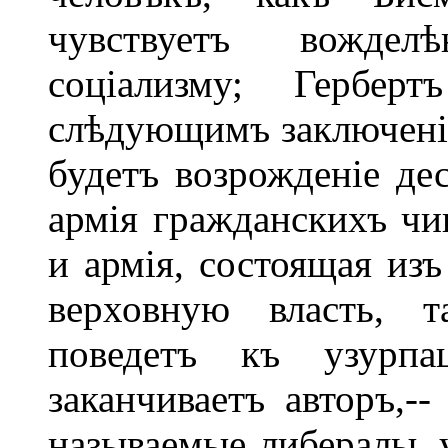
чувствуетъ вождел
соціализму; Гербер
слѣдующимъ заключені
будетъ возрожденіе де
армія гражданскихъ чи
и армія, состоящая изъ
верховную власть, т
поведетъ къ узурпац
заканчиваетъ авторъ,--
называемые либералы, 