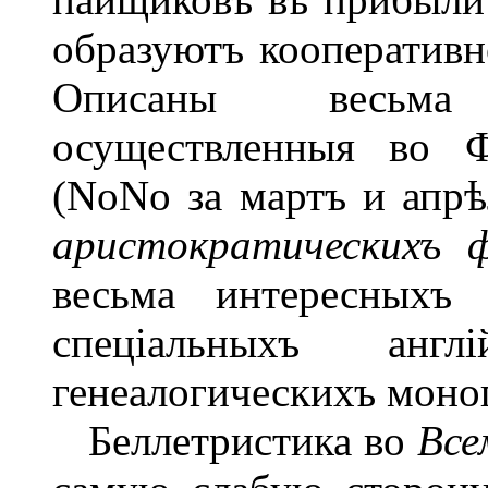
образуютъ кооперативн
Описаны весьма
осуществленныя во Ф
(NoNo за мартъ и апрѣ
аристократическихъ 
весьма интересныхъ 
спеціальныхъ анг
генеалогическихъ моног
Беллетристика во
Все