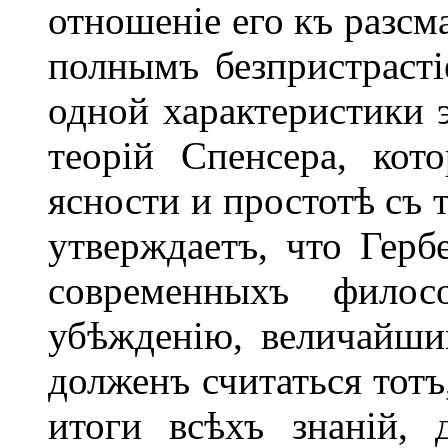
отношеніе его къ разсм
полнымъ безпристраст
одной характеристики 
теорій Спенсера, кот
ясности и простотѣ съ 
утверждаетъ, что Герб
современныхъ филос
убѣжденію, величайш
долженъ считаться тотъ
итоги всѣхъ знаній, 