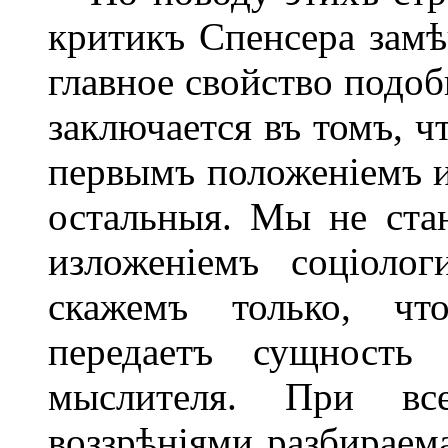
критикъ Спенсера замѣ
главное свойство подо
заключается въ томъ, ч
первымъ положеніемъ и
остальныя. Мы не ста
изложеніемъ соціоло
скажемъ только, чт
передаетъ сущность 
мыслителя. При вс
воззрѣніями разбираем