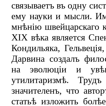
связываетъ въ одну сис
ему науки и мысли. И
мнѣнію швейцарскаго к
XIX вѣка является Спе
Кондильяка, Гельвеція,
Дарвина создалъ фило
на эволюціи и увѣ
утилитаризмѣ. Трудъ
значителенъ, что авто
статьѣ изложить болѣ