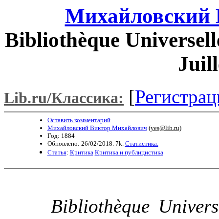
Михайловский 
Bibliothèque Universell
Juill
[
Регистрац
Lib.ru/Классика:
Оставить комментарий
Михайловский Виктор Михайлович
(
yes@lib.ru
)
Год: 1884
Обновлено: 26/02/2018. 7k.
Статистика.
Статья
:
Критика
Критика и публицистика
Bibliothèque Univers