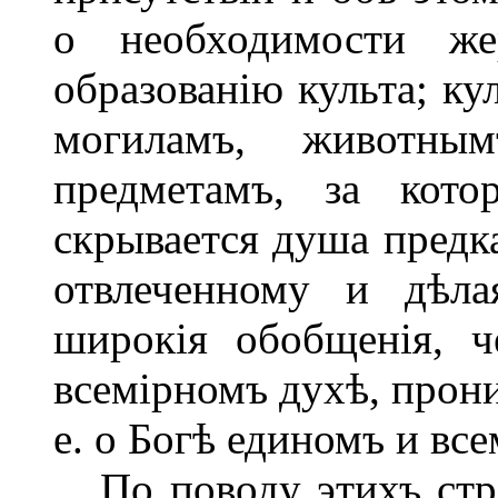
о необходимости же
образованію культа; ку
могиламъ, животны
предметамъ, за кото
скрывается душа предка
отвлеченному и дѣл
широкія обобщенія, 
всемірномъ духѣ, прони
е. о Богѣ единомъ и вс
По поводу этихъ стр