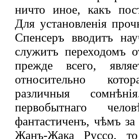
ничто иное, какъ пост
Для установленія проч
Спенсеръ вводитъ на
служитъ переходомъ от
прежде всего, являе
относительно кото
различныя сомнѣн
первобытнаго чел
фантастиченъ, чѣмъ за
Жанъ-Жака Руссо, т