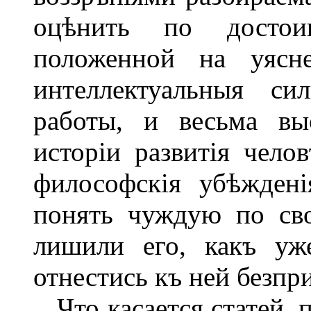
оцѣнить по достоин
положенной на уясне
интеллектуальныя си
работы, и весьма вы
исторіи развитія чело
философскія убѣжден
понять чуждую по св
лишили его, какъ уж
отнестись къ ней безпр
Что касается статей,