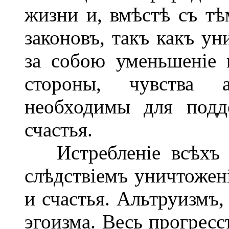
жизни и, вмѣстѣ съ тѣ
законовъ, такъ какъ ун
за собою уменьшеніе 
стороны, чувства а
необходимы для подд
счастья.
Истребленіе всѣхъ 
слѣдствіемъ уничтожені
и счастья. Альтруизмъ,
эгоизма. Весь прогресс