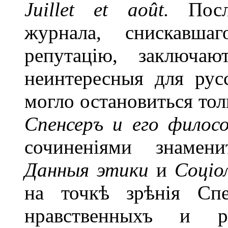
Juillet et août.
Пос
журнала, снискавша
репутацію, заключа
неинтересныя для рус
могло остановиться тол
Спенсеръ и его филосо
сочиненіями знамени
Данныя этики
и
Соціол
на точкѣ зрѣнія Спе
нравственныхъ и ре