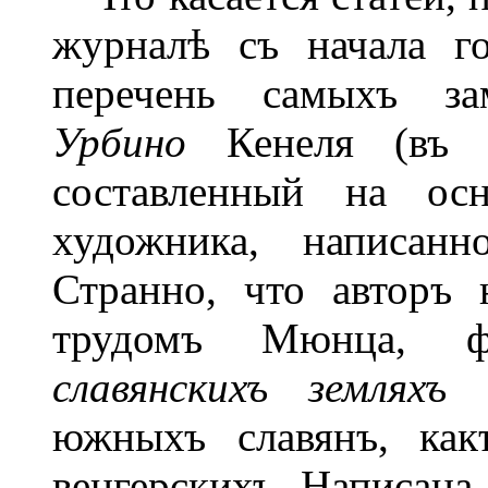
журналѣ съ начала г
перечень самыхъ за
Урбино
Кенеля (въ я
составленный на осн
художника, написанн
Странно, что авторъ 
трудомъ Мюнца, фр
славянскихъ земляхъ
В
южныхъ славянъ, как
венгерскихъ. Написана