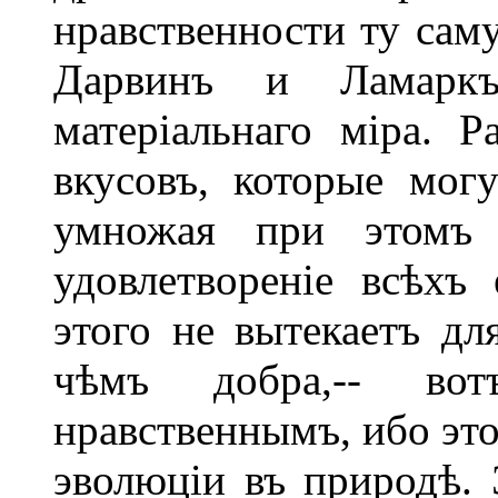
нравственности ту сам
Дарвинъ и Ламарк
матеріальнаго міра. Р
вкусовъ, которые мог
умножая при этомъ с
удовлетвореніе всѣхъ 
этого не вытекаетъ дл
чѣмъ добра,-- во
нравственнымъ, ибо это
эволюціи въ природѣ. 