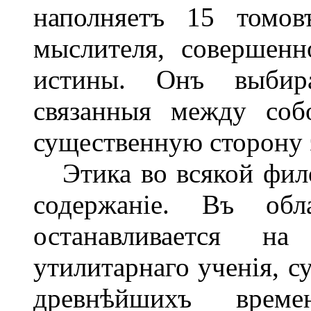
наполняетъ 15 томо
мыслителя, совершенн
истины. Онъ выбира
связанныя между соб
существенную сторону 
Этика во всякой фило
содержаніе. Въ об
останавливается на
утилитарнаго ученія, 
древнѣйшихъ врем