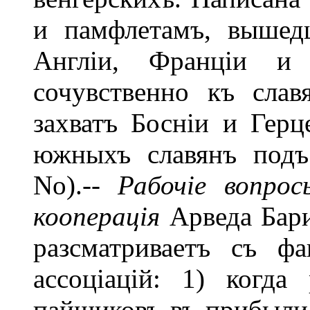
и памфлетамъ, вышед
Англіи, Франціи и 
сочувственно къ слав
захватъ Босніи и Герц
южныхъ славянъ подъ
No).--
Рабочіе вопрос
кооперація
Арведа Бари
разсматриваетъ съ ф
ассоціацій: 1) когда
пайщиковъ въ прибыли 