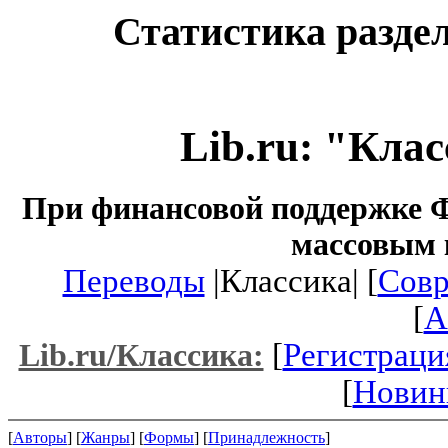
Статистика раздел
Lib.ru: "Кла
При финансовой поддержке Ф
массовым 
Переводы
|Классика| [
Совр
[
A
[
Регистраци
Lib.ru/Классика:
[
Новин
[
Авторы
] [
Жанры
] [
Формы
] [
Принадлежность
]