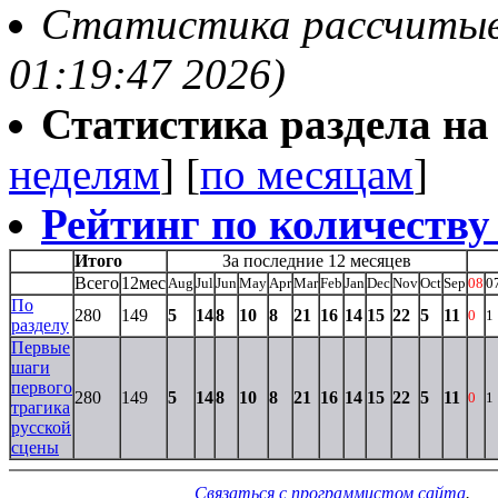
Статистика рассчитывае
01:19:47 2026)
Статистика раздела на t
неделям
] [
по месяцам
]
Рейтинг по количеству
Итого
За последние 12 месяцев
Всего
12мес
Aug
Jul
Jun
May
Apr
Mar
Feb
Jan
Dec
Nov
Oct
Sep
08
0
По
280
149
5
14
8
10
8
21
16
14
15
22
5
11
0
1
разделу
Первые
шаги
первого
280
149
5
14
8
10
8
21
16
14
15
22
5
11
0
1
трагика
русской
сцены
Связаться с программистом сайта
.