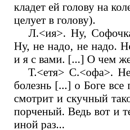
кладет ей голову на кол
целует в голову).
Л.<ия>. Ну, Софочка, 
Ну, не надо, не надо. Не
и я с вами. [...] О чем ж
Т.<етя> С.<офа>. Не 
болезнь [...] о Боге вс
смотрит и скучный тако
порченый. Ведь вот и т
иной раз...