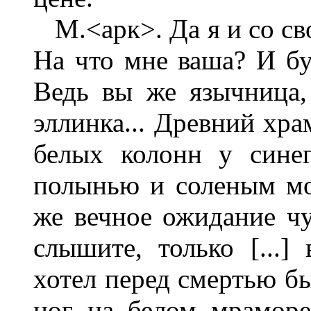
М.<арк>. Да я и со сво
На что мне ваша? И бу
Ведь вы же язычница, 
эллинка... Древний хра
белых колонн у сине
полынью и соленым мор
же вечное ожидание чуд
слышите, только [...]
хотел перед смертью бы
ног на белом мраморе