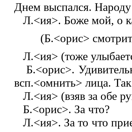
Днем выспался. Народу
Л.<ия>. Боже мой, о ка
(Б.<орис> смотрит
Л.<ия> (тоже улыбаетс
Б.<орис>. Удивительно
всп.<омнить> лица. Так 
Л.<ия> (взяв за обе рук
Б.<орис>. За что?
Л.<ия>. За то что прие