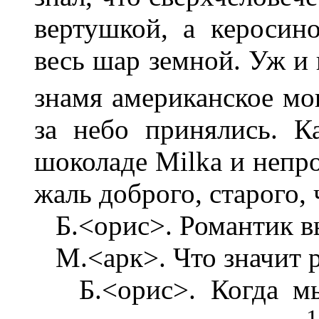
вертушкой, а кероси
весь шар земной. Уж и
знамя американское м
за небо принялись. К
шоколаде Milka и непро
жаль доброго, старого, 
Б.<орис>. Романтик в
М.<арк>. Что значит 
Б.<орис>. Когда мы 
1