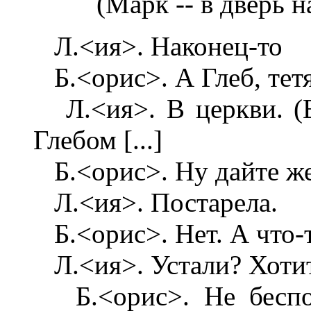
(Марк -- в дверь 
Л.<ия>. Наконец-то
Б.<орис>. А Глеб, тет
Л.<ия>. В церкви. (В
Глебом [...]
Б.<орис>. Ну дайте же 
Л.<ия>. Постарела.
Б.<орис>. Нет. А что-то
Л.<ия>. Устали? Хотите 
Б.<орис>. Не беспок