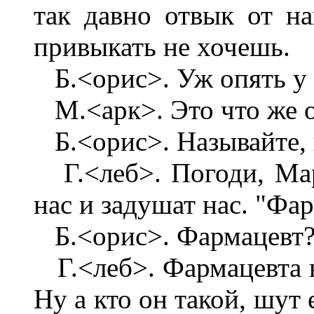
так давно отвык от на
привыкать не хочешь.
Б.<орис>. Уж опять у в
М.<арк>. Это что же оз
Б.<орис>. Называйте, ка
Г.<леб>. Погоди, Марк,
нас и задушат нас. "Фар
Б.<орис>. Фармацевт
Г.<леб>. Фармацевта не
Ну а кто он такой, шут 