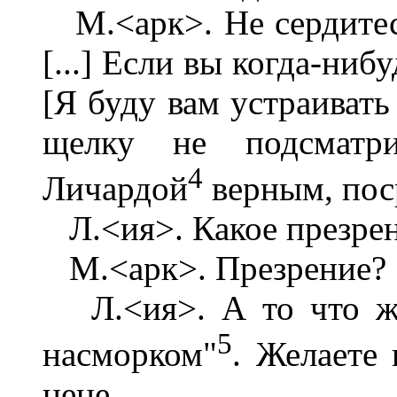
М.<арк>. Не сердитес
[...] Если вы когда-ниб
[Я буду вам устраивать
щелку не подсматри
4
Личардой
верным, поср
Л.<ия>. Какое презрен
М.<арк>. Презрение?
Л.<ия>. А то что же?
5
насморком"
. Желаете
цене.