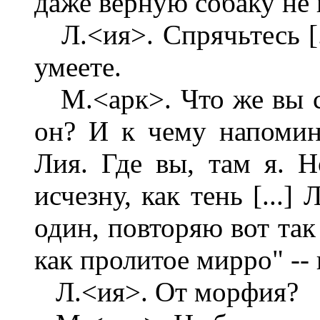
даже верную собаку не в
Л.<ия>. Спрячьтесь [..
умеете.
М.<арк>. Что же вы су
он? И к чему напомина
Лия. Где вы, там я. Н
исчезну, как тень [...] 
один, повторяю вот так
как пролитое мирро" -- н
Л.<ия>. От морфия?