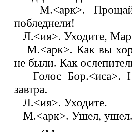
М.<арк>. Прощайте
побледнели!
Л.<ия>. Уходите, Мар
М.<арк>. Как вы хоро
не были. Как ослепител
Голос Бор.<иса>. Не
завтра.
Л.<ия>. Уходите.
М.<арк>. Ушел, ушел. По