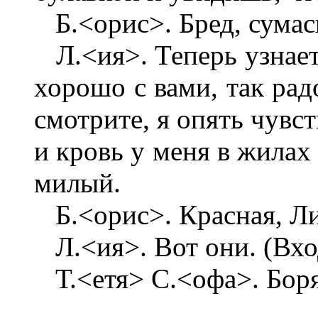
Б.<орис>. Бред, сумасш
Л.<ия>. Теперь узнаете 
хорошо с вами, так радо
смотрите, я опять чувст
и кровь у меня в жилах 
милый.
Б.<орис>. Красная, Лия
Л.<ия>. Вот они. (Входя
Т.<етя> С.<офа>. Боря