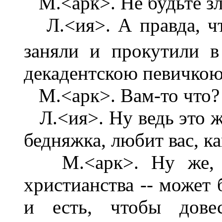
М.<арк>. Не будьте злой
Л.<ия>. А правда, чт
заняли и прокутили 
декадентскою певичко
М.<арк>. Вам-то что?
Л.<ия>. Ну ведь это ж
бедняжка, любит вас, ка
М.<арк>. Ну же, со
христианства -- может 
и есть, чтобы дове