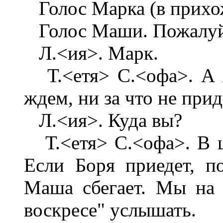
Голос Марка (в прихож
Голос Маши. Пожалуй
Л.<ия>. Марк.
Т.<етя> С.<офа>. А я 
ждем, ни за что не прид
Л.<ия>. Куда вы?
Т.<етя> С.<офа>. В цер
Если Боря приедет, п
Маша сбегает. Мы на 
воскресе" услышать.