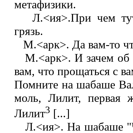
метафизики.
Л.<ия>.При чем тут 
грязь.
М.<арк>. Да вам-то что,
М.<арк>. И зачем об э
вам, что прощаться с в
Помните на шабаше Валь
моль, Лилит, первая 
3
Лилит
[...]
Л.<ия>. На шабаше "Че