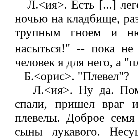
Л.<ия>. Есть [...] ле
ночью на кладбище, раз
трупным гноем и ню
насыться!" -- пока не
человек я для него, а "пл
Б.<орис>. "Плевел"?
Л.<ия>. Ну да. Помн
спали, пришел враг 
плевелы. Доброе семя
сыны лукавого. Несу