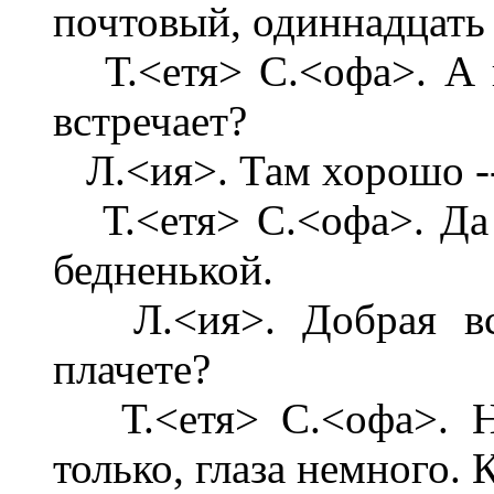
почтовый, одиннадцать с
Т.<етя> С.<офа>. А 
встречает?
Л.<ия>. Там хорошо -- 
Т.<етя> С.<офа>. Да п
бедненькой.
Л.<ия>. Добрая все 
плачете?
Т.<етя> С.<офа>. Нет
только, глаза немного. 