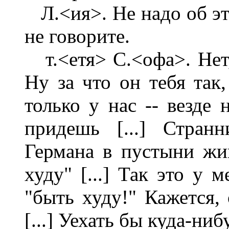
Л.<ия>. Не надо об это
не говорите.
т.<етя> С.<офа>. Нет, 
Ну за что он тебя так,
только у нас -- везде 
придешь [...] Стран
Германа в пустыни жив
худу" [...] Так это у 
"быть худу!" Кажется, 
[...] Уехать бы куда-ниб