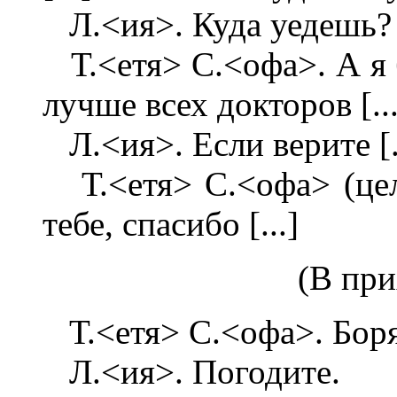
Л.<ия>. Куда уедешь? [
Т.<етя> С.<офа>. А я 
лучше всех докторов [...
Л.<ия>. Если верите [.
Т.<етя> С.<офа> (цел
тебе, спасибо [...]
(В при
Т.<етя> С.<офа>. Боря
Л.<ия>. Погодите.