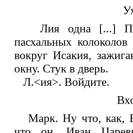
Ух
Лия одна [...] Пос
пасхальных колоколов 
вокруг Исакия, зажига
окну. Стук в дверь.
Л.<ия>. Войдите.
Вх
Марк. Ну что, как, Вы
что он, Иван Царев