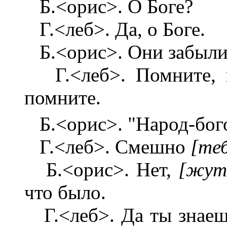
Б.<орис>. О Боге?
Г.<леб>. Да, о Боге.
Б.<орис>. Они забыли
Г.<леб>. Помните, г
помните.
Б.<орис>. "Народ-бог
Г.<леб>. Смешно
[те
Б.<орис>. Нет,
[жутк
что было.
Г.<леб>. Да ты знаешь