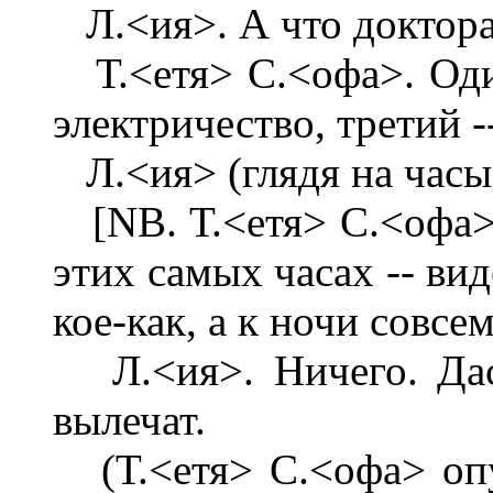
Л.<ия>. А что доктор
Т.<етя> С.<офа>. Один
электричество, третий 
Л.<ия> (глядя на часы
[NB. Т.<етя> С.<офа>.
этих самых часах -- ви
кое-как, а к ночи совсе
Л.<ия>. Ничего. Даст 
вылечат.
(Т.<етя> С.<офа> опу