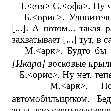
Т.<етя> С.<офа>. Ну чт
Б.<орис>. Удивительн
[...]. А потом... такая
захватывает [...] тут, в 
М.<арк>. Будто бы н
[Икара]
восковые крыл
Б.<орис>. Ну нет, тепер
М.<арк>. Помес
автомобильщиком. Бе
знал, что сверхчеловеч