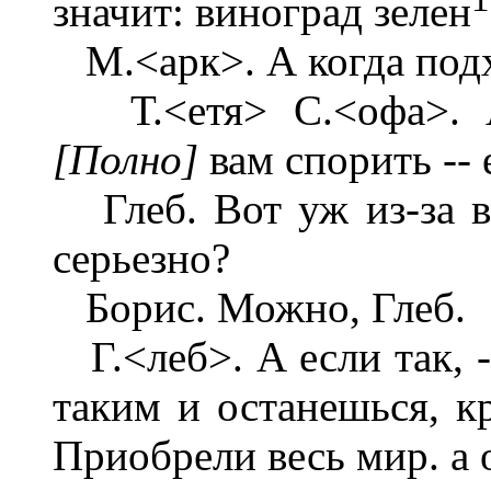
значит: виноград зелен
М.<арк>. А когда под
Т.<етя> С.<офа>. Ах
[Полно]
вам спорить --
Глеб. Вот уж из-за в
серьезно?
Борис. Можно, Глеб.
Г.<леб>. А если так, -
таким и останешься, кр
Приобрели весь мир. а 