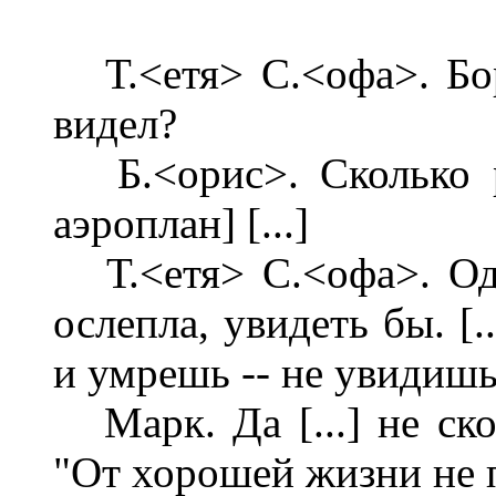
Т.<етя> С.<офа>. Бор
видел?
Б.<орис>. Сколько ра
аэроплан] [...]
Т.<етя> С.<офа>. Одн
ослепла, увидеть бы. [..
и умрешь -- не увидишь
Марк. Да [...] не ско
"От хорошей жизни не 