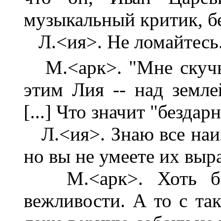
музыкальный критик, б
Л.<ия>. Не ломайтесь. 
М.<арк>. "Мне скучно
этим Лия -- над земле
[...] Что значит "безда
Л.<ия>. Знаю все наиз
но вы не умеете их выраз
М.<арк>. Хоть бы 
вежливости. А то с та