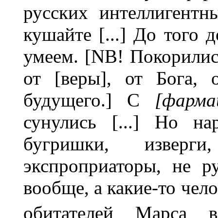
русских интеллигентн
кушайте [...] До того 
умеем. [NB! Покорилис
от [веры], от Бога, 
будущего.] С
[фарм
сунулись [...] Но н
бугришки, изверги
экспроприаторы, не 
вообще, а какие-то чел
обитателей Марса в