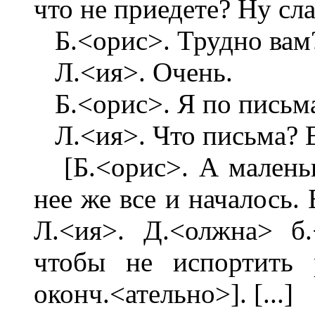
что не приедете? Ну сла
Б.<орис>. Трудно вам
Л.<ия>. Очень.
Б.<орис>. Я по письма
Л.<ия>. Что письма? Е
[Б.<орис>. А маленьк
нее же все и началось.
Л.<ия>. Д.<олжна> б
чтобы не испортить 
оконч.<ательно>]. [...]