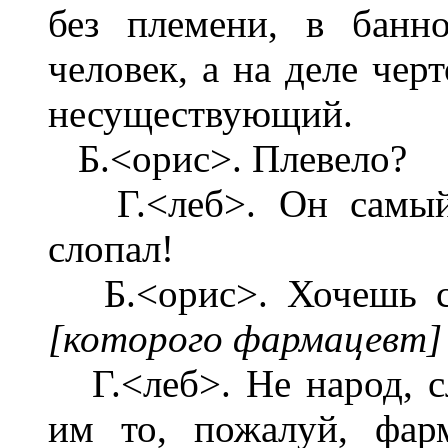
без племени, в банн
человек, а на деле чер
несуществующий.
Б.<орис>. Плевело?
Г.<леб>. Он самый [
слопал!
Б.<орис>. Хочешь ск
[которого фармацевт
Г.<леб>. Не народ, сла
им то, пожалуй, фарм