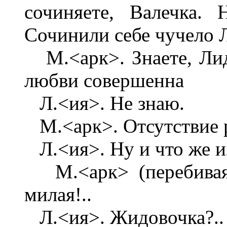
сочиняете, Валечка.
Сочинили себе чучело Ли
М.<арк>. Знаете, Лид
любви совершенна
Л.<ия>. Не знаю.
М.<арк>. Отсутствие 
Л.<ия>. Ну и что же и
М.<арк> (перебивая)
милая!..
Л.<ия>. Жидовочка?..