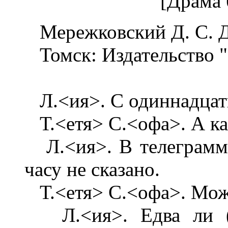
[Драма 
Мережковский Д. С. Д
Томск: Издательство "
Л.<ия>. С одиннадцати
Т.<етя> С.<офа>. А ка
Л.<ия>. В телеграмме 
часу не сказано.
Т.<етя> С.<офа>. Може
Л.<ия>. Едва ли (с