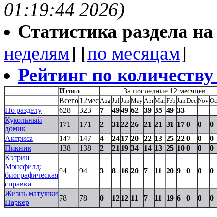
01:19:44 2026)
Статистика раздела на t
неделям
] [
по месяцам
]
Рейтинг по количеству
Итого
За последние 12 месяцев
Всего
12мес
Aug
Jul
Jun
May
Apr
Mar
Feb
Jan
Dec
Nov
Oc
По разделу
628
323
7
49
49
62
39
35
49
33
Кукольный
171
171
2
31
22
26
21
21
31
17
0
0
0
домик
Актриса
147
147
4
24
17
20
22
13
25
22
0
0
0
Пикник
138
138
2
21
19
34
14
13
25
10
0
0
0
Кэтрин
Мэнсфилд:
94
94
3
8
16
20
7
11
20
9
0
0
0
биографическая
справка
Жизнь матушки
78
78
0
12
12
11
7
11
19
6
0
0
0
Паркер