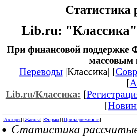
Статистика 
Lib.ru: "Классика
При финансовой поддержке Ф
массовым 
Переводы
|Классика| [
Совр
[
A
[
Регистраци
Lib.ru/Классика:
[
Новин
[
Авторы
] [
Жанры
] [
Формы
] [
Принадлежность
]
Статистика рассчитыва