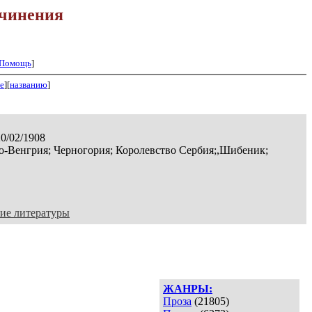
чинения
Помощь
]
е
][
названию
]
20/02/1908
о-Венгрия; Черногория; Королевство Сербия;,Шибеник;
ие литературы
ЖАНРЫ:
Проза
(21805)