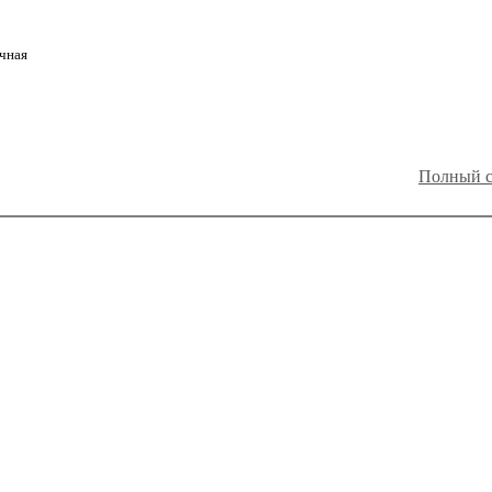
чная
Полный с