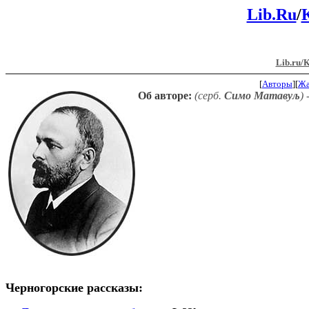
Lib.Ru
/
Lib.ru/
[
Авторы
][
Ж
Об авторе:
(серб.
Симо Матавуљ
)
Черногорские рассказы: