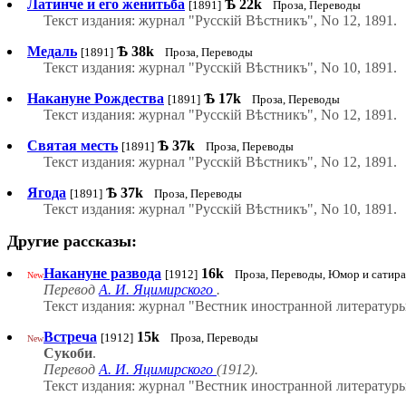
Латинче и его женитьба
Ѣ
22k
[1891]
Проза, Переводы
Текст издания: журнал "Русскій Вѣстникъ", No 12, 1891.
Медаль
Ѣ
38k
[1891]
Проза, Переводы
Текст издания: журнал "Русскій Вѣстникъ", No 10, 1891.
Накануне Рождества
Ѣ
17k
[1891]
Проза, Переводы
Текст издания: журнал "Русскій Вѣстникъ", No 12, 1891.
Святая месть
Ѣ
37k
[1891]
Проза, Переводы
Текст издания: журнал "Русскій Вѣстникъ", No 12, 1891.
Ягода
Ѣ
37k
[1891]
Проза, Переводы
Текст издания: журнал "Русскій Вѣстникъ", No 10, 1891.
Другие рассказы:
Накануне развода
16k
[1912]
Проза, Переводы, Юмор и сатира
New
Перевод
А. И. Яцимирского
.
Текст издания: журнал "Вестник иностранной литературы"
Встреча
15k
[1912]
Проза, Переводы
New
Сукоби
.
Перевод
А. И. Яцимирского
(1912).
Текст издания: журнал "Вестник иностранной литературы"