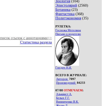
Зоология
(104)
Эпистолярий
(2560)
Ботаника
(23)
Фантастика
(368)
Политэкономия
(35)
РУЛЕТКА:
Госпожа Метелица
Письмо к издателю
писок ссылок с аннотациями>>
Статистика раздела
Гнедич Н.И.
ВСЕГО В ЖУРНАЛЕ:
Авторов:
7097
Произведений:
84233
07/08
ОТМЕЧАЕМ
:
Альквист А.
Белых Г.Г.
Винниченко В.К.
Желло Л.