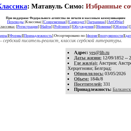
Классика
: Матавуль Симо:
Избранные со
При поддержке Федерального агентства по печати и массовым коммуникациям
Переводы
|Классика| [
Современная
] [
Самиздат
] [
Заграница
] [
ArtOfWar
]
Классика:
[
Регистрация
]
[
Найти
] [
Рейтинги
] [
Обсуждения
] [
Новинки
] [
Обзоры
] [
анры
][
Формы
][
Принадлежность
]
Отсортировано по:[
форме
][
популярности
][
дат
 -- сербский писатель-реалист, классик сербской литературы.
Aдpeс:
yes@lib.ru
Даты жизни:
12/09/1852 -- 
Где жил(а):
Австрия; Австр
Херцегнови; Белград;
Обновлялось:
03/05/2026
Обьем:
184k/8
Посетителей:
331
Принадлежность:
Балканск