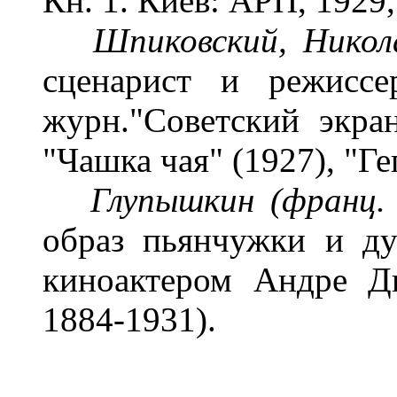
Кн. 1. Киев: АРП, 1929, 
Шпиковский, Никол
сценарист и режиссе
журн."Советский экра
"Чашка чая" (1927), "Ге
Глупышкин (франц.
образ пьянчужки и ду
киноактером Андре Д
1884-1931).