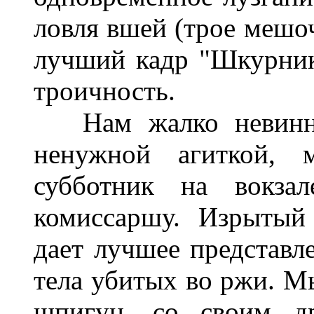
ловля вшей (трое мешоч
лучший кадр "Шкурника
троичность.
Нам жалко невинног
ненужной агиткой,
субботник на вокз
комиссаршу. Изрытый
дает лучшее представл
тела убитых во ржи. М
шпигун, со своим др