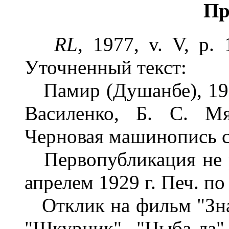
Пр
RL,
1977, v. V, p.
Уточненный текст:
Памир (Душанбе), 1986
Василенко, Б. С. М
Черновая машинопись с
Первопубликация не р
апрелем 1929 г. Печ. п
Отклик на фильм "Знак
"Шкурник", "Цыба-ла",