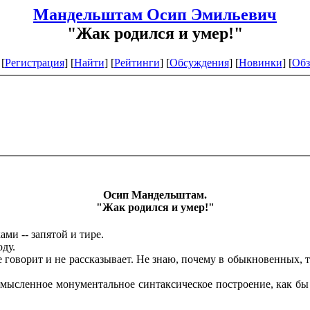
Мандельштам Осип Эмильевич
"Жак родился и умер!"
[
Регистрация
]
[
Найти
] [
Рейтинги
] [
Обсуждения
] [
Новинки
] [
Обз
Осип Мандельштам.
"Жак родился и умер!"
и -- запятой и тире.
оду.
 говорит и не рассказывает. Не знаю, почему в обыкновенных, т.
мысленное монументальное синтаксическое построение, как бы 