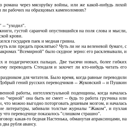
 романа через мясорубку войны, или же какой-нибудь лихой
вал ли рабочих на образцовых каменоломнях?
 -- "уходил".
ниги, густой саранчой опустившийся на поля слова и мысли,
ской крови.
елся государев паек и медная гривна.
уть или предать проклятью? Чуть ли не на веленевой бумаге, с
кромах "Всемирной" было скудное зерно: его расклевывали, и
х и подагрических пальцах. Две тысячи новых, более гибких
ему переводить Стендаля и захочет ли кто-нибудь читать его
раздником для читателя. Было время, когда равные переводили
 Добрый гений русских переводчиков -- Жуковский -- и Пушкин
венной работы, интеллектуальной поденщины, когда началась
но "черной" она быть не смеет -- будь то работа грузчика или
ли, что можно выгодно поторговать дешевым мозгом, и началась
ние литературы, забивали толстые журналы "Жаком", и пухлая
му что переводчице показалось "слишком страшно".
овор: какая-то бедная Настенька, обманутая апраксинцами, на
 два рубля авансу.