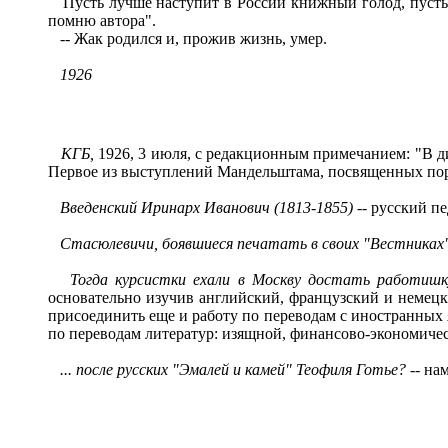
Пусть лучше наступит в России книжный голод, пусть на
помню автора".
-- Жак родился и, прожив жизнь, умер.
1926
КГБ,
1926, 3 июля, с редакционным примечанием: "В д
Первое из выступлений Мандельштама, посвященных поро
Введенский Иринарх Иванович (1813-1855)
-- русский п
Стасюлевичи, боявшиеся печатать в своих "Вестниках"
Тогда курсистки ехали в Москву достать работишку
основательно изучив английский, французский и немецки
присоединить еще и работу по переводам с иностранных я
по переводам литератур: изящной, финансово-экономичес
... после русских "Эмалей и камей" Теофиля Готье?
-- на