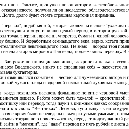
и или в Эльзасе, пропущен ли он автором желтообложечного
н отказал невесте, получил ли он наследство, облагодетельство
. Долго, долго будет стоять страшная картонная пирамида.
перевод", подобная той, которая заключена в слове "ухаживать"
хлестнувши и опустошивши целый период в истории русской к
ссы труда, энергии, времени, упорства, бумаги и живой человече
у башню. И безработным семнадцатого века, верно, кстати приш
еллигентов девятнадцатого года. Не знаю -- добром тебя помян
имена авторов мирового Пантеона, подлежавших переводу. В за
. Застрекотали пишущие машинки, заскрипели перья в розовы
арха Введенского, никто не спрашивал себя -- захочется ли 
ывала бухгалтерия.
й язык являлся событием -- честью для чужеземного автора и п
прививкой чужого плода и здоровой гимнастикой духовных мышц.
 когда появилось насквозь фальшивое понятие черновой умст
 цениться дешево. Работа может быть тяжелой -- кропотливой, 
работишку или перевод, тогда пауки в книжных лавках сообрази
чатать в своих "Вестниках" Лескова, тупо жалуясь на оскуде
зы в свое время были переведены с вычеркнутыми ужасами, пото
ывая тогдашнюю новость -- конку, передает подслушанный разг
зайти в "магазин", где "дали" перевод по пять рублей с листа да