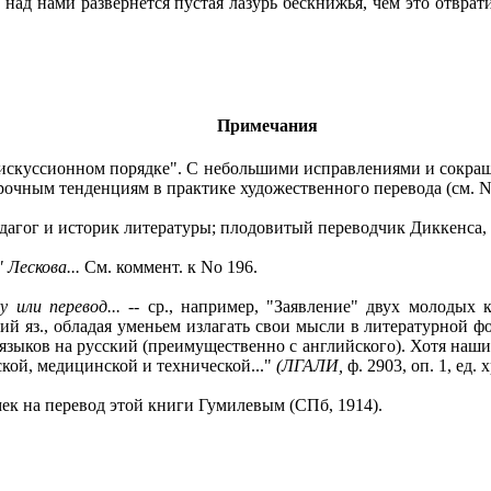
д нами развернется пустая лазурь бескнижья, чем это отвратит
Примечания
искуссионном порядке". С небольшими исправлениями и сокращен
чным тенденциям в практике художественного перевода (см. N
едагог и историк литературы; плодовитый переводчик Диккенса, 
 Лескова...
См. коммент. к No 196.
 или перевод... --
ср., например, "Заявление" двух молодых
й яз., обладая уменьем излагать свои мысли в литературной фо
зыков на русский (преимущественно с английского). Хотя наших
кой, медицинской и технической..."
(ЛГАЛИ,
ф. 2903, оп. 1, ед. х
мек на перевод этой книги Гумилевым (СПб, 1914).