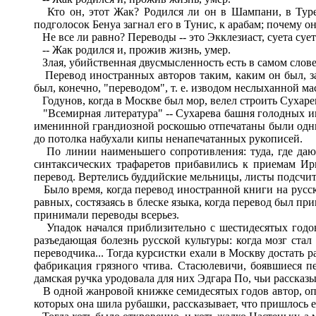
Кто он, этот Жак? Родился ли он в Шампани, в Турен
подголосок Бенуа загнал его в Тунис, к арабам; почему о
Не все ли равно? Переводы -- это Экклезиаст, суета сует
-- Жак родился и, прожив жизнь, умер.
Злая, убийственная двусмысленность есть в самом слове "
Перевод иностранных авторов таким, каким он был, за
был, конечно, "переводом", т. е. изводом неслыханной ма
Годунов, когда в Москве был мор, велел строить Сухарев
"Всемирная литература" -- Сухарева башня голодных инт
именинной грандиозной роскошью отпечатаны были одни 
до потолка набухали кипы ненапечатанных рукописей.
По линии наименьшего сопротивления: туда, где дают
синтаксических трафаретов прибавились к приемам Ирин
перевод. Вертелись буддийские мельницы, листы подсчит
Было время, когда перевод иностранной книги на русски
равных, состязаясь в блеске языка, когда перевод был 
принимали переводы всерьез.
Упадок начался приблизительно с шестидесятых годов,
разъедающая болезнь русской культуры: когда мозг стал
переводчика... Тогда курсистки ехали в Москву достать 
фабрикация грязного чтива. Стасюлевичи, боявшиеся пе
дамская ручка уродовала для них Эдгара По, чьи расска
В одной жанровой книжке семидесятых годов автор, опис
которых она шила рубашки, рассказывает, что пришлось ей 