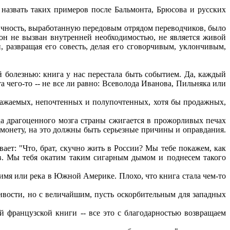
назвать таких примеров после Бальмонта, Брюсова и русских
ичность, выработанную передовым отрядом переводчиков, было
 он не вызван внутренней необходимостью, не является живой
, развращая его совесть, делая его сговорчивым, уклончивым,
 болезнью: книга у нас перестала быть событием. Да, каждый
та чего-то -- не все ли равно: Всеволода Иванова, Пильняка или
важаемых, непочтенных и полупочтенных, хотя бы продажных,
ица драгоценного мозга страны сжигается в прожорливых печах
 монету, на это должны быть серьезные причины и оправдания.
ает: "Что, брат, скучно жить в России? Мы тебе покажем, как
ков. Мы тебя окатим таким сигарным дымом и поднесем такого
 имя или река в Южной Америке. Плохо, что книга стала чем-то
ивости, но с величайшим, пусть оскорбительным для западных
французской книги -- все это с благодарностью возвращаем