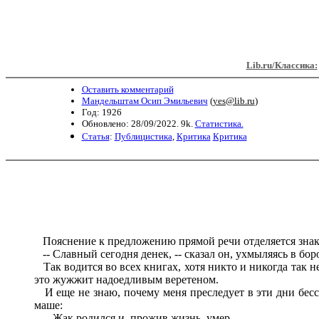
Lib.ru/Классика:
Оставить комментарий
Мандельштам Осип Эмильевич
(
yes@lib.ru
)
Год: 1926
Обновлено: 28/09/2022. 9k.
Статистика.
Статья
:
Публицистика
,
Критика
Критика
Пояснение к предложению прямой речи отделяется знакам
-- Славный сегодня денек, -- сказал он, ухмыляясь в бор
Так водится во всех книгах, хотя никто и никогда так не
это жужжит надоедливым веретеном.
И еще не знаю, почему меня преследует в эти дни бесс
маше:
-- Жак родился и, прожив жизнь, умер.