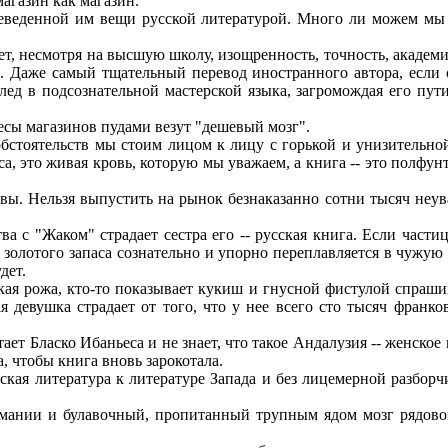
магазин как магазин.
еведенной им вещи русской литературой. Много ли можем мы 
, несмотря на высшую школу, изощренность, точность, академ
о. Даже самый тщательный перевод иностранного автора, если
ед в подсознательной мастерской языка, загромождая его пути
сы магазинов пудами везут "дешевый мозг".
стоятельств мы стоим лицом к лицу с горькой и унизительной
ьса, это живая кровь, которую мы уважаем, а книга -- это полфун
ы. Нельзя выпустить на рынок безнаказанно сотни тысяч неу
ва с "Жаком" страдает сестра его -- русская книга. Если част
 золотого запаса сознательно и упорно переплавляется в чужую
дет.
ая рожа, кто-то показывает кукиш и гнусной фистулой спрашив
ая девушка страдает от того, что у нее всего сто тысяч фран
"
ет Бласко Ибаньеса и не знает, что такое Андалузия -- женское
, чтобы книга вновь зарокотала.
ая литература к литературе Запада и без лицемерной разборч
нии и булавочный, пропитанный трупным ядом мозг рядовой 