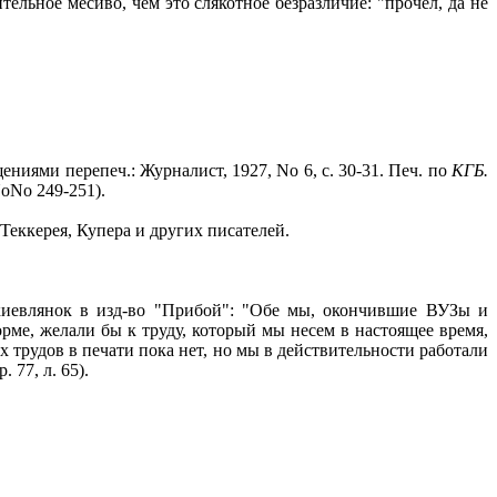
ельное месиво, чем это слякотное безразличие: "прочел, да не
иями перепеч.: Журналист, 1927, No 6, с. 30-31. Печ. по
КГБ.
oNo 249-251).
Теккерея, Купера и других писателей.
 киевлянок в изд-во "Прибой": "Обе мы, окончившие ВУЗы и
рме, желали бы к труду, который мы несем в настоящее время,
 трудов в печати пока нет, но мы в действительности работали
р. 77, л. 65).