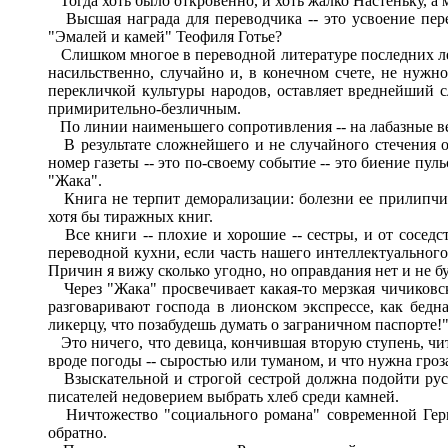
Тогда хоть было откровенно, и хоть жалко Настеньку, а 
Высшая награда для переводчика -- это усвоение пер
"Эмалей и камей" Теофиля Готье?
Слишком многое в переводной литературе последних лет
насильственно, случайно и, в конечном счете, не нужн
перекличкой культуры народов, оставляет вреднейший сл
примирительно-безличным.
По линии наименьшего сопротивления -- на лабазные ве
В результате сложнейшего и не случайного стечения об
номер газеты -- это по-своему событие -- это биение пул
"Жака".
Книга не терпит деморализации: болезни ее прилипчив
хотя бы тиражных книг.
Все книги -- плохие и хорошие -- сестры, и от соседст
переводной кухни, если часть нашего интеллектуального
Причин я вижу сколько угодно, но оправдания нет и не бу
Через "Жака" просвечивает какая-то мерзкая чичиковск
разговаривают господа в лионском экспрессе, как бедн
ликерцу, что позабудешь думать о заграничном паспорте!
Это ничего, что девица, кончившая вторую ступень, чита
вроде погоды -- сыростью или туманом, и что нужна гроза
Взыскательной и строгой сестрой должна подойти русск
писателей недоверием выбрать хлеб среди камней.
Ничтожество "социального романа" современной Герма
обратно.