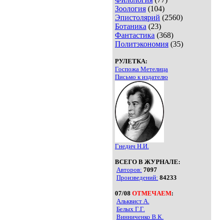
Зоология
(104)
Эпистолярий
(2560)
Ботаника
(23)
Фантастика
(368)
Политэкономия
(35)
РУЛЕТКА:
Госпожа Метелица
Письмо к издателю
Гнедич Н.И.
ВСЕГО В ЖУРНАЛЕ:
Авторов:
7097
Произведений:
84233
07/08
ОТМЕЧАЕМ
:
Альквист А.
Белых Г.Г.
Винниченко В.К.