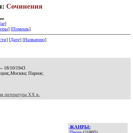
ч:
Сочинения
ям
ar
]
оры
] [
Помощь
]
сти
] [
Дате
] [
Названию
]
-- 18/10/1943
ция;,Москва; Париж;
1
ая литература XX в.
ЖАНРЫ:
Проза
(21805)