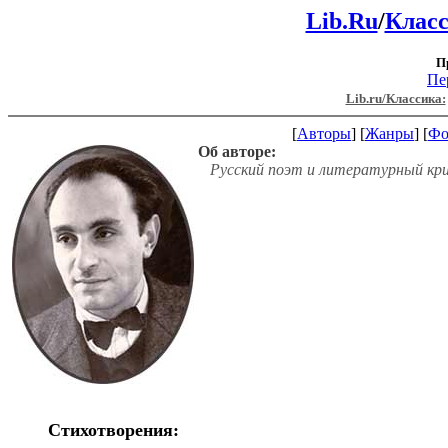
Lib.Ru
/
Клас
П
Пе
Lib.ru/Классика:
[
Авторы
] [
Жанры
] [
Фо
Об авторе:
Русский поэт и литературный критик
Стихотворения: