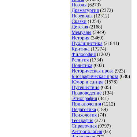
Поэзия
(6273)
Драматургия
(2372)
Переводы
(12312)
Сказки
(1254)
Детская
(2168)
Мемуары
(3949)
История
(3469)
Публицистика
(21841)
Критика
(17274)
Философия
(1202)
Религия
(1734)
Политика
(603)
Историческая проза
(923)
Биографическая проза
(630)
Юмор и сатира
(1576)
Путешествия
(605)
Правоведение
(134)
Этнография
(341)
Приключения
(1212)
Педагогика
(189)
Психология
(74)
География
(377)
Справочная
(9797)
Антропология
(66)
Филология
(77)