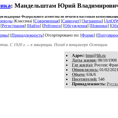
сика
: Мандельштам Юрий Владимирови
ри поддержке Федерального агентства по печати и массовым коммуникаци
реводы
|Классика| [
Современная
] [
Самиздат
] [
Заграница
] [
ArtOfW
[
Регистрация
]
[
Найти
] [
Рейтинги
] [
Обсуждения
] [
Новинки
] [
Обз
рмы
] [
Принадлежность
]
Отсортировано по: [
Форме
] [
Популярно
. С 1920 г. -- в эмиграции. Погиб в концлагере Освенцим.
Aдpeс:
bmn@lib.ru
Даты жизни:
08/10/1908 
Где жил(а):
Россия; Фран
Обновлялось:
01/02/202
Обьем:
63k/6
Посетителей:
546
Принадлежность:
Русск