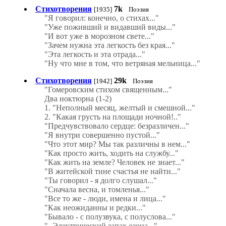
Стихотворения
7k
[1935]
Поэзия
"Я говорил: конечно, о стихах..."
"Уже поживший и видавший виды..."
"И вот уже в морозном свете..."
"Зачем нужна эта легкость без края..."
"Эта легкость и эта отрада..."
"Ну что мне в том, что ветряная мельница..."
Стихотворения
29k
[1942]
Поэзия
"Гомеровским стихом священным..."
Два ноктюрна (1-2)
1. "Неполный месяц, желтый и смешной..."
2. "Какая грусть на площади ночной!.."
"Предчувствовало сердце: безразличен..."
"Я внутри совершенно пустой..."
"Что этот мир? Мы так различны в нем..."
"Как просто жить, ходить на службу..."
"Как жить на земле? Человек не знает..."
"В житейской тине счастья не найти..."
"Ты говорил - я долго слушал..."
"Сначала весна, и томленья..."
"Все то же - люди, имена и лица..."
"Как неожиданны и редки..."
"Бывало - с полузвука, с полуслова..."
"- Электрический запах озона..."