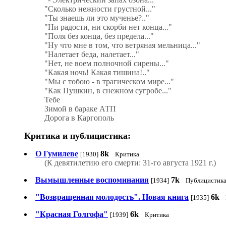
"Сколько нежности грустной..."
"Ты знаешь ли это мученье?.."
"Ни радости, ни скорби нет конца..."
"Поля без конца, без предела..."
"Ну что мне в том, что ветряная мельница..."
"Налетает беда, налетает..."
"Нет, не воем полночной сирены..."
"Какая ночь! Какая тишина!.."
"Мы с тобою - в трагическом мире..."
"Как Пушкин, в снежном сугробе..."
Тебе
Зимой в бараке АТП
Дорога в Каргополь
Критика и публицистика:
О Гумилеве
8k
[1930]
Критика
(К девятилетию его смерти: 31-го августа 1921 г.)
Вымышленные воспоминания
7k
[1934]
Публицистик
"Возвращенная молодость". Новая книга
6k
[1935]
"Красная Голгофа"
6k
[1939]
Критика