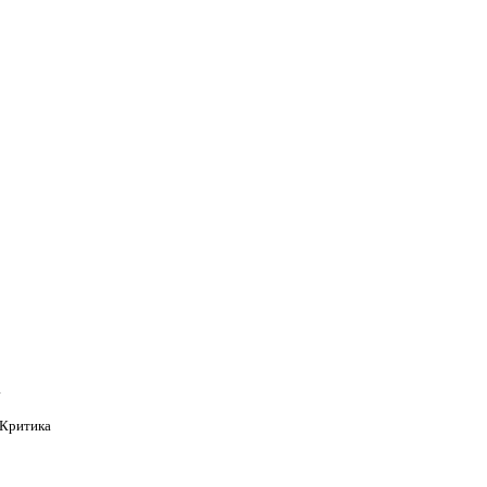
а
Критика