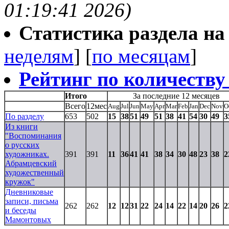
01:19:41 2026)
Статистика раздела на t
неделям
] [
по месяцам
]
Рейтинг по количеству
Итого
За последние 12 месяцев
Всего
12мес
Aug
Jul
Jun
May
Apr
Mar
Feb
Jan
Dec
Nov
O
По разделу
653
502
15
38
51
49
51
38
41
54
30
49
3
Из книги
"Воспоминания
о русских
художниках.
391
391
11
36
41
41
38
34
30
48
23
38
2
Абрамцевский
художественный
кружок"
Дневниковые
записи, письма
262
262
12
12
31
22
24
14
22
14
20
26
2
и беседы
Мамонтовых