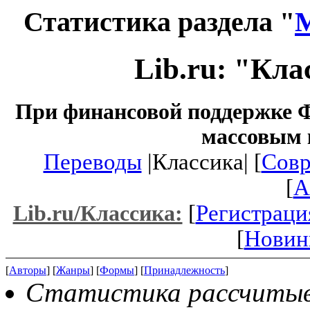
Статистика раздела "
М
Lib.ru: "Кл
При финансовой поддержке Ф
массовым 
Переводы
|Классика| [
Совр
[
A
[
Регистраци
Lib.ru/Классика:
[
Новин
[
Авторы
] [
Жанры
] [
Формы
] [
Принадлежность
]
Статистика рассчитывае