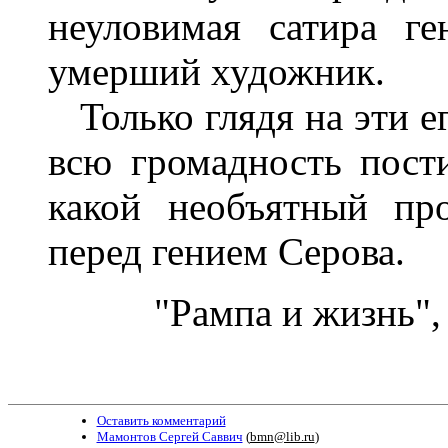
неуловимая сатира г
умерший художник.
Только глядя на эти е
всю громадность пост
какой необъятный пр
перед гением Серова.
"Рампа и жизнь", 
Оставить комментарий
Мамонтов Сергей Саввич
(
bmn@lib.ru
)