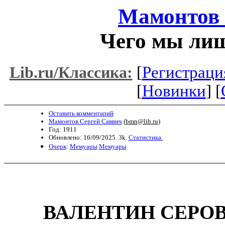
Мамонтов 
Чего мы лиш
[
Регистраци
Lib.ru/Классика:
[
Новинки
] [
Оставить комментарий
Мамонтов Сергей Саввич
(
bmn@lib.ru
)
Год: 1911
Обновлено: 16/09/2025. 3k.
Статистика.
Очерк
:
Мемуары
Мемуары
ВАЛЕНТИН СЕРО