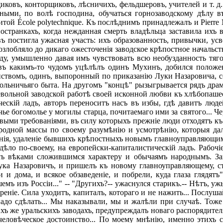
овъ, конторщиковъ, лѣсничихъ, фельдшеровъ, учителей и т. д
ыми, по волѣ господина, обучаться горнозаводскому дѣлу въ
нитой École polytechnique. Къ послѣднимъ принадлежалъ и Pierr
остранкахъ, когда нежданная смерть владѣльца заставила ихъ
ъ постигла ужасная участь: ихъ образованность, привычки, у
 озлобляло до дикаго ожесточенія заводское крѣпостное начальс
ду, умышленно давая имъ чувствовать всю необузданность тяго
въ какимъ-то чудомъ уцѣлѣлъ одинъ Мухинъ, добился положен
ствомъ, одинъ, выпоронный по приказанію Луки Назаровича, со
ольничьяго быта. На другомъ "концѣ" рызыгрывается рядъ драм
ольной заводской работѣ своей исконной любви къ хлѣбопашест
скій ладъ, авторъ переноситъ насъ въ избы, гдѣ давитъ людей
чье богомолье у могилы старца, почитаемаго ими за святого... Ч
ыми требованіями, въ силу которыхъ прежніе люди отходятъ къ 
родной массы по своему разумѣнію и усмотрѣнію, которыя дал
енія, удаленіе бывшихъ крѣпостныхъ новымъ главноуправляющи
ѣло по-своему, на европейски-капиталистическій ладъ. Рабочіе
ъ вѣками сложившимся характеру и обычаямъ народнымъ. Заво
ука Назаровичъ, и пришелъ къ новому главноуправляющему, ст
 и дома, и всякое обзаведеніе, и побрели, куда глаза глядятъ
мъ изъ Россіи..." -- "Другихъ?-- ужаснулся старикъ.-- Нѣтъ, уж
ореніе. Сила уходитъ, капиталъ, котораго и не нажить... Послуш
надо сдѣлать... Мы наказывали, мы и жалѣли при случаѣ. Тоже
 же уральскихъ заводахъ, предупреждалъ новаго распорядителя: 
человѣческое достоинство... По моему мнѣнію, именно этихъ ст