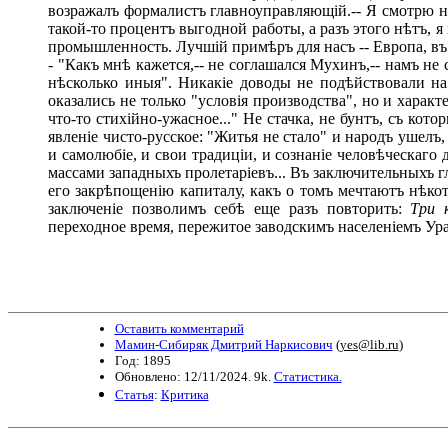
возражалъ формалистъ главноуправляющій.-- Я смотрю на
такой-то процентъ выгодной работы, а разъ этого нѣтъ,
промышленность. Лучшій примѣръ для насъ -- Европа, въ
- "Какъ мнѣ кажется,-- не соглашался Мухинъ,-- намъ н
нѣсколько иныя". Никакіе доводы не подѣйствовали н
оказались не только "условія производства", но и характ
что-то стихійно-ужасное..." Не стачка, не бунтъ, съ ко
явленіе чисто-русское: "Житья не стало" и народъ ушелъ,
и самолюбіе, и свои традиціи, и сознаніе человѣческаг
массами западныхъ пролетаріевъ... Въ заключительныхъ г
его закрѣпощенію капиталу, какъ о томъ мечтаютъ нѣ
заключеніе позволимъ себѣ еще разъ повторить:
Три 
переходное время, пережитое заводскимъ населеніемъ Ура
Оставить комментарий
Мамин-Сибиряк Дмитрий Наркисович
(
yes@lib.ru
)
Год: 1895
Обновлено: 12/11/2024. 9k.
Статистика.
Статья
:
Критика