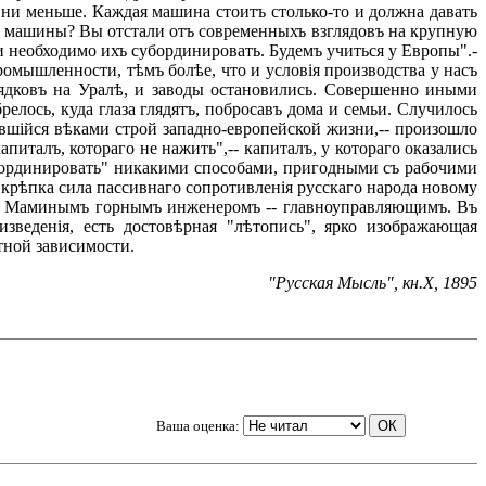
 ни меньше. Каждая машина стоитъ столько-то и должна давать
вой машины? Вы отстали отъ современныхъ взглядовъ на крупную
и необходимо ихъ субординировать. Будемъ учиться у Европы".-
ромышленности, тѣмъ болѣе, что и условія производства у насъ
рядковъ на Уралѣ, и заводы остановились. Совершенно иными
релось, куда глаза глядятъ, побросавъ дома и семьи. Случилось
жившійся вѣками строй западно-европейской жизни,-- произошло
апиталъ, котораго не нажить",-- капиталъ, у котораго оказались
"субординировать" никакими способами, пригодными съ рабочими
ъ крѣпка сила пассивнаго сопротивленія русскаго народа новому
г. Маминымъ горнымъ инженеромъ -- главноуправляющимъ. Въ
зведенія, есть достовѣрная "лѣтопись", ярко изображающая
тной зависимости.
"Русская Мысль", кн.X, 1895
Ваша оценка: