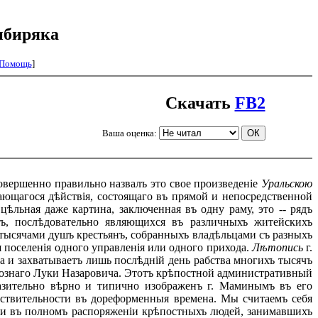
ибиряка
Помощь
]
Скачать
FB2
Ваша оценка:
 совершенно правильно назвалъ это свое произведеніе
Уральскою
ающагося дѣйствія, состоящаго въ прямой и непосредственной
 цѣльная даже картина, заключенная въ одну раму, это -- рядъ
ъ, послѣдовательно являющихся въ различныхъ житейскихъ
тысячами душъ крестьянъ, собранныхъ владѣльцами съ разныхъ
 поселенія одного управленія или одного прихода.
Лѣтопись
г.
 и захватываетъ лишь послѣдній день рабства многихъ тысячъ
грознаго Луки Назаровича. Этотъ крѣпостной административный
азительно вѣрно и типично изображенъ г. Маминымъ въ его
йствительности въ дореформенныя времена. Мы считаемъ себя
ими въ полномъ распоряженіи крѣпостныхъ людей, занимавшихъ