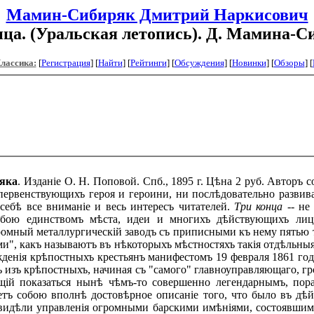
Мамин-Сибиряк Дмитрий Наркисович
нца. (Уральская летопись). Д. Мамина-С
Классика:
[
Регистрация
]
[
Найти
] [
Рейтинги
] [
Обсуждения
] [
Новинки
] [
Обзоры
] [
ряка
. Изданіе О. Н. Поповой. Спб., 1895 г. Цѣна 2 руб. Авторъ
первенствующихъ героя и героини, ни послѣдовательно развив
ебѣ все вниманіе и весь интересъ читателей.
Три конца --
не
собою единствомъ мѣста, идеи и многихъ дѣйствующихъ лиц
ромный металлургическій заводъ съ приписными къ нему пятью 
и", какъ называютъ въ нѣкоторыхъ мѣстностяхъ такія отдѣльныя
нія крѣпостныхъ крестьянъ манифестомъ 19 февраля 1861 года
ь изъ крѣпостныхъ, начиная съ "самого" главноуправляющаго, 
ущій показаться нынѣ чѣмъ-то совершенно легендарнымъ, пор
етъ собою вполнѣ достовѣрное описаніе того, что было въ дѣ
ко видѣли управленія огромными барскими имѣніями, состоявш