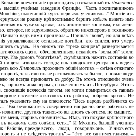
. Большое впечатлѣніе производитъ разсказанный въ
Лѣтописи
 высшія учебныя заведенія Франціи. "Часть воспитанниковъ
e Mouchine, окончившій курсъ первымъ ученикомъ..." Многіе изъ
 вернуться на родину крѣпостными: баринъ
забылъ
выдать имъ
своенныя въ чужихъ краяхъ, ихъ иноземные костюмы, ихъ жены
тво, которое, не задумываясь, обратило инженеровъ и техниковъ
тѣвшаго надъ ними произвола... Пришла "воля", но для всѣхъ
ія управляющаго; остальные погибли, кто спился, кто умеръ
шелъ съ ума... На одномъ изъ "трехъ концовъ" развертывается
атическихъ сценъ, обусловленныхъ исканіемъ "вольной" земли
ву. Изъ домовъ "богатѣевъ", съумѣвшихъ нажить состоянія во
 нищета, изводитъ голодъ; изъ заводскаго центра онъ ведетъ
ерезъ всю
Лѣтопись
проходитъ общій мотивъ -- смѣна отжитаго
сторонѣ, такъ или иначе расплачиваясь за былое, а новые люди
еко не всегда приводятъ къ добру. Въ этомъ отношеніи очень
мъ, горнымъ инженеромъ, назначеннымъ изъ Петербурга. Этотъ
, сносившіе всяческія тяготы, не могли помириться съ такимъ
дское населеніе отказалось отъ работы, побрело врознь. Не
алъ указывать ему на опасность: "Весь народъ разбѣжится съ
".-- "Вы безпокоитесь совершенно напрасно: безъ рабочихъ не
ь извините, другихъ такихъ-то вы днемъ съ огнемъ не сыщите...
айте меня, старика, опомнитесь... Вѣдь, это похуже крѣпостного
 въ каждомъ своя совѣсть есть..." И Мухинъ, бывшій ученикъ
"Рабочіе, прежде всего,-- люди,-- говорилъ онъ.-- У нихъ есть
оронъ и не слѣдуетъ трогать".-- "Это все сантиментализмъ,--