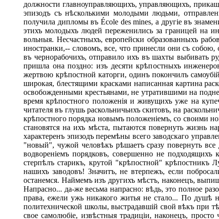
должности главноуправляющихъ, управляющихъ, прикащик
эпизодъ съ нѣсколькими молодыми людьми, отправленн
получила дипломы въ École des mines, а другіе въ знаме
этихъ молодыхъ людей переженились за границей на ин
вольныя. Несчастныхъ, европейски образованныхъ рабов
иностранки,-- словомъ, все, что принесли они съ собою,
въ чернорабочихъ, отправило ихъ въ шахты выбивать ру
пришла она поздно: изъ десяти крѣпостныхъ инженеро
жертвою крѣпостной каторги, одинъ покончилъ самоубій
широкая, блестящими красками написанная картина раск
освобожденными крестьянами, не утратившими на поднев
время крѣпостного положенія и живущихъ уже на купече
читателя въ глушь раскольничьихъ скитовъ, на раскольни
крѣпостного порядка новымъ положеніемъ, со своими нов
становятся на ихъ мѣста, пытаются повернуть жизнь на
характеренъ эпизодъ перемѣны всего заводскаго управл
"новый", чужой человѣкъ рѣшаетъ сразу повернуть все д
водвореніемъ порядковъ, совершенно не подходящихъ к
стерпѣлъ старикъ, крутой "крѣпостной" крѣпостникъ Л
нашихъ заводовъ! Значитъ, не втерпежъ, если побросали
останемся. Наймемъ изъ другихъ мѣстъ, наконецъ, выпише
Напрасно... да-же весьма напрасно: вѣдь, это полное раз
права, ежели ужь никакого житья не стало... По душѣ 
политехнической школы, выстрадавшій свой вѣкъ при тѣхъ
свое самолюбіе, извѣстныя традиціи, наконецъ, просто 