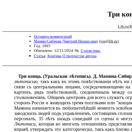
Три ко
Lib.ru/
Оставить комментарий
Мамин-Сибиряк Дмитрий Наркисович
(
yes@lib.ru
)
Год: 1895
Обновлено: 12/11/2024. 9k.
Статистика.
Статья
:
Критика
О творчестве автора
Три конца. (Уральская лѣтопись). Д. Мамина-Сиби
лѣтописью,
такъ какъ въ этомъ повѣствованіи нѣтъ ни 
связи съ центральными лицами, сосредочивающими на с
картинъ, рядъ повѣствованій, соединенныхъ между 
столкновеніяхъ. Общимъ центромъ для всего служитъ ог
сторонъ Россіи и живущихъ тремя поселками или "концам
Мамина начинается въ любопытнѣйшій моментъ освобожде
заводскихъ людей подъ управленіемъ, состоящимъ сплош
персоналъ, 35 лѣтъ назадъ сошедшій со сцены и мог
Лѣтописи,
которая во многихъ отношеніяхъ представля
вправѣ утверждать это категорически, такъ какъ близ