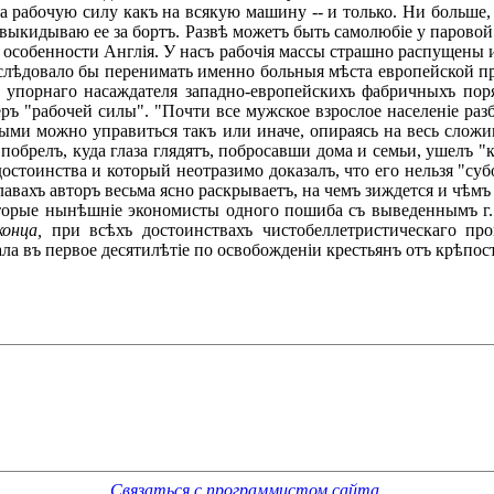
 рабочую силу какъ на всякую машину -- и только. Ни больше,
 я выкидываю ее за бортъ. Развѣ можетъ быть самолюбіе у паро
 особенности Англія. У насъ рабочія массы страшно распущены 
е слѣдовало бы перенимать именно больныя мѣста европейской п
а упорнаго насаждателя западно-европейскихъ фабричныхъ по
еръ "рабочей силы". "Почти все мужское взрослое населеніе разб
торыми можно управиться такъ или иначе, опираясь на весь сло
 побрелъ, куда глаза глядятъ, побросавши дома и семьи, ушелъ "к
о достоинства и который неотразимо доказалъ, что его нельзя 
лавахъ авторъ весьма ясно раскрываетъ, на чемъ зиждется и чѣм
которые нынѣшніе экономисты одного пошиба съ выведеннымъ 
конца,
при всѣхъ достоинствахъ чистобеллетристическаго прои
ла въ первое десятилѣтіе по освобожденіи крестьянъ отъ крѣпос
Связаться с программистом сайта
.