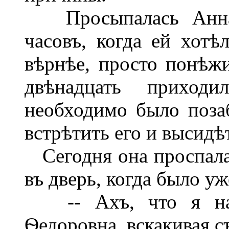
Просыпалась Анна 
часовъ, когда ей хотѣ
вѣрнѣе, просто понѣжи
двѣнадцать прихо
необходимо было позаб
встрѣтить его и высидѣт
Сегодня она проспала
въ дверь, когда было у
-- Ахъ, что я надѣ
Ѳедоровна, вскакивая с