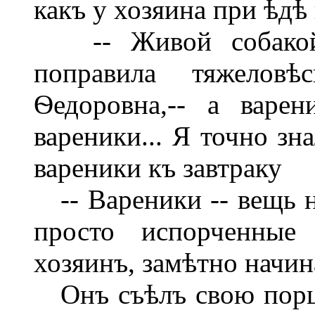
какъ у хозяина при ѣдѣ
-- Живой собакой я
поправила тяжелов
Ѳедоровна,-- а варе
вареники... Я точно зна
вареники къ завтраку
-- Вареники -- вещь н
просто испорченные 
хозяинъ, замѣтно начин
Онъ съѣлъ свою порці