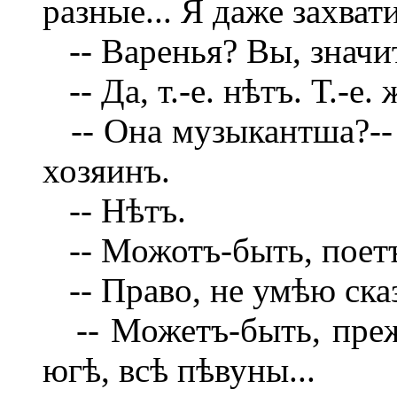
разные... Я даже захват
-- Варенья? Вы, значи
-- Да, т.-е. нѣтъ. Т.-е.
-- Она музыкантша?-- с
хозяинъ.
-- Нѣтъ.
-- Можотъ-быть, поет
-- Право, не умѣю сказа
-- Можетъ-быть, прежд
югѣ, всѣ пѣвуны...