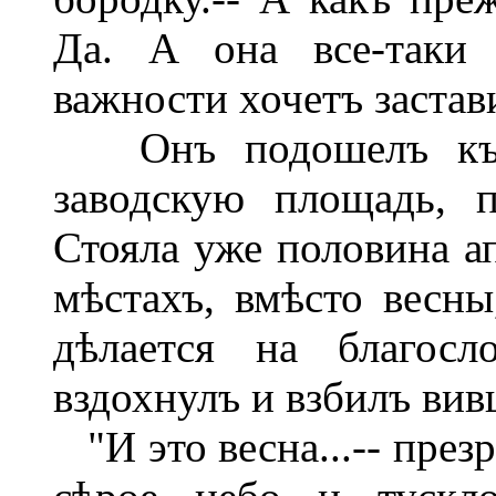
Да. А она все-таки 
важности хочетъ застав
Онъ подошелъ къ о
заводскую площадь, 
Стояла уже половина а
мѣстахъ, вмѣсто весны,
дѣлается на благосл
вздохнулъ и взбилъ вив
"И это весна...-- през