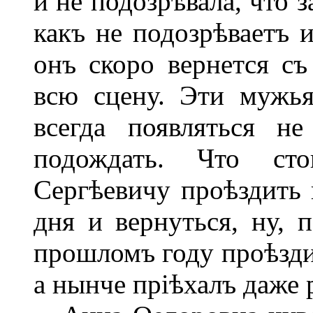
и не подозрѣвала, что 
какъ не подозрѣваетъ 
онъ скоро вернется с
всю сцену. Эти мужь
всегда появляться н
подождать. Что ст
Сергѣевичу проѣздить 
дня и вернуться, ну, 
прошломъ году проѣзд
а нынче пріѣхалъ даже 