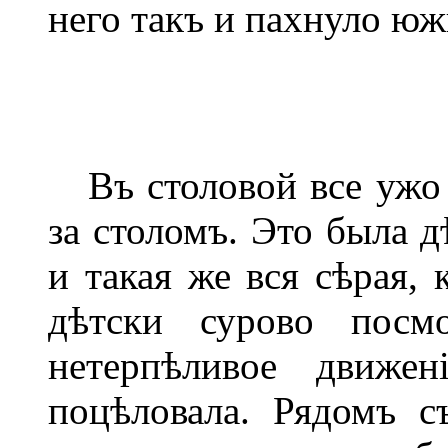
него такъ и пахнуло ю
Въ столовой все ужо 
за столомъ. Это была д
и такая же вся сѣрая, 
дѣтски сурово посм
нетерпѣливое движен
поцѣловала. Рядомъ с