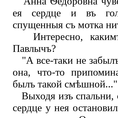
Анна Ѳедоровна чувст
ея сердце и въ гол
спущенныя съ мотка ни
Интересно, какимъ 
Павлычъ?
"А все-таки не забылъ.
она, что-то припомин
былъ такой смѣшной..."
Выходя изъ спальни, о
сердце у нея остановил