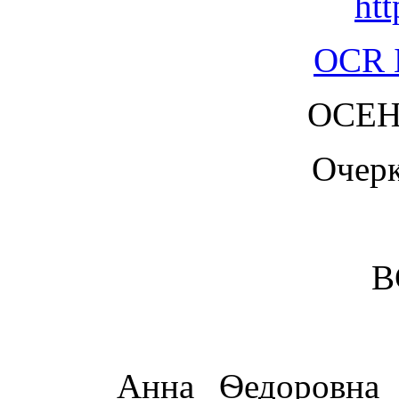
htt
OCR 
ОСЕН
Очерк
В
Анна Ѳедоровна ст