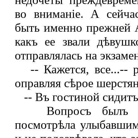
во вниманіе. А сейч
быть именно прежней А
какъ ее звали дѣвушк
отправлялась на экзаме
-- Кажется, все...-- 
оправляя сѣрое шерстяно
-- Въ гостиной сидитъ.
Вопросъ былъ глу
посмотрѣла улыбавшим