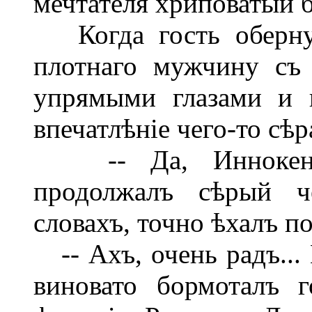
мечтателя хриповатый б
Когда гость обернул
плотнаго мужчину съ
упрямыми глазами и 
впечатлѣніе чего-то сѣр
-- Да, Иннокентій
продолжалъ сѣрый че
словахъ, точно ѣхалъ п
-- Ахъ, очень радъ... 
виновато бормоталъ г