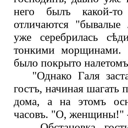
него былъ какой-то
отличаются "бывалые
уже серебрилась сѣд
тонкими морщинами. 
было покрыто налетомъ 
"Однако Галя заставл
гостъ, начиная шагать 
дома, а на этомъ ос
часовъ. "О, женщины!" 
Обстановка гостин