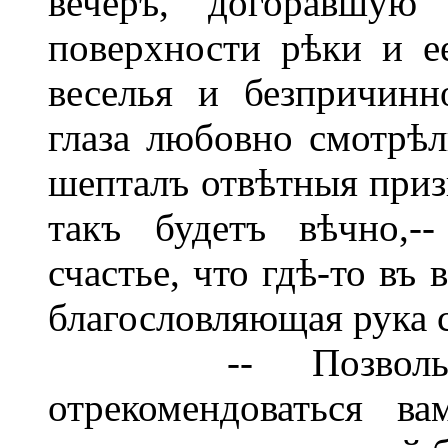
вечеръ, догоравшую
поверхности рѣки и е
веселья и безпричин
глаза любовно смотрѣли
шепталъ отвѣтныя призн
такъ будетъ вѣчно,-
счастье, что гдѣ-то въ
благословляющая рука с
-- Позвольте, 
отрекомендоваться в