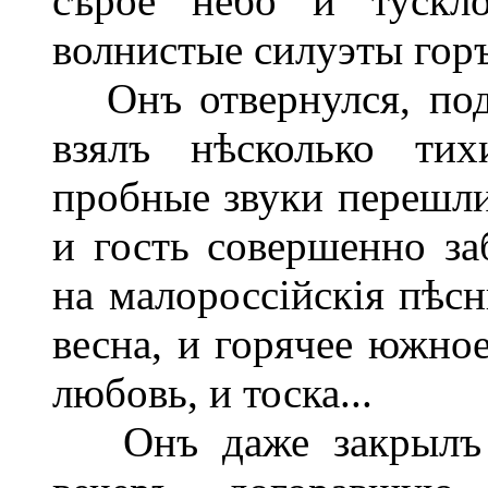
сѣрое небо и тускло
волнистые силуэты горъ.
Онъ отвернулся, подо
взялъ нѣсколько тих
пробные звуки перешл
и гость совершенно за
на малороссійскія пѣсн
весна, и горячее южное
любовь, и тоска...
Онъ даже закрылъ гл