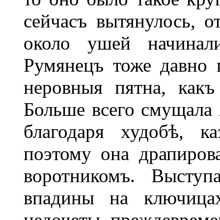
сейчасъ вытянулось, от
около ушей начинали
Румянецъ тоже давно п
неровныя пятна, как
Больше всего смущала 
благодаря худобѣ, к
поэтому она драпиро
воротникомъ. Выступ
впадины на ключица
недочеты преждеврем