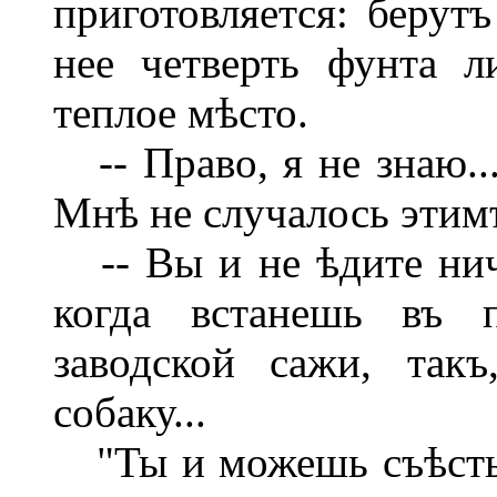
приготовляется: берутъ
нее четверть фунта л
теплое мѣсто.
-- Право, я не знаю...
Мнѣ не случалось этимъ
-- Вы и не ѣдите ниче
когда встанешь въ п
заводской сажи, так
собаку...
"Ты и можешь съѣсть",