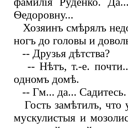
фамилія Руденко. Да
Ѳедоровну...
Хозяинъ смѣрялъ недо
ногъ до головы и довол
-- Друзья дѣтства?
-- Нѣтъ, т.-е. почти.
одномъ домѣ.
-- Гм... да... Садитесь.
Гость замѣтилъ, что у
мускулистыя и мозолис