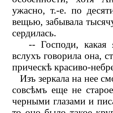
ужасно, т.-е. по деся
вещью, забывала тысячу
сердилась.
-- Господи, какая я 
вслухъ говорила она, с
прическѣ красиво-небр
Изъ зеркала на нее см
совсѣмъ еще не старо
черными глазами и пис
то оно было такое кру