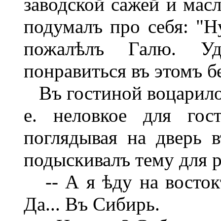
заводской сажей и мас
подумалъ про себя: "Н
пожалѣлъ Галю. Уд
понравиться въ этомъ 
Въ гостиной воцарилось
е. неловкое для гос
поглядывая на дверь в
подыскивалъ тему для р
-- А я ѣду на востокъ.
Да... Въ Сибирь.