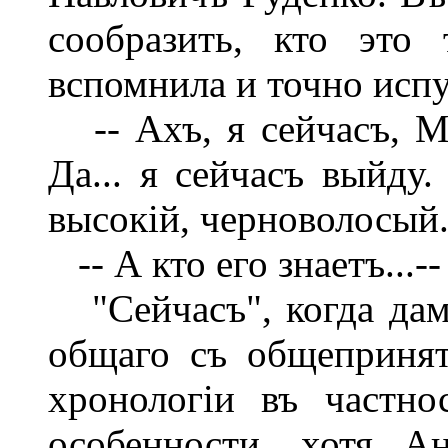
сообразить, кто это
вспомнила и точно испу
-- Ахъ, я сейчасъ, Ма
Да... я сейчасъ выйду.
высокій, черноволосый.
-- А кто его знаетъ...-
"Сейчасъ", когда дама
общаго съ общеприня
хронологіи въ частн
особенности, хотя А