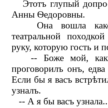
Этотъ глупый допрос
Анны Ѳедоровны.
Она вошла какой-т
театральной походкой
руку, которую гость и 
-- Боже мой, какъ в
проговорилъ онъ, едва 
Если бы я васъ встрѣти
узналъ.
-- А я бы васъ узнала.