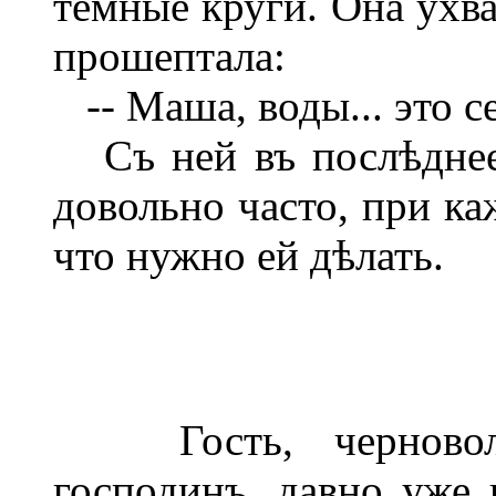
темные круги. Она ухва
прошептала:
-- Маша, воды... это с
Съ ней въ послѣднее
довольно часто, при ка
что нужно ей дѣлать.
Гость, черноволос
господинъ, давно уже 