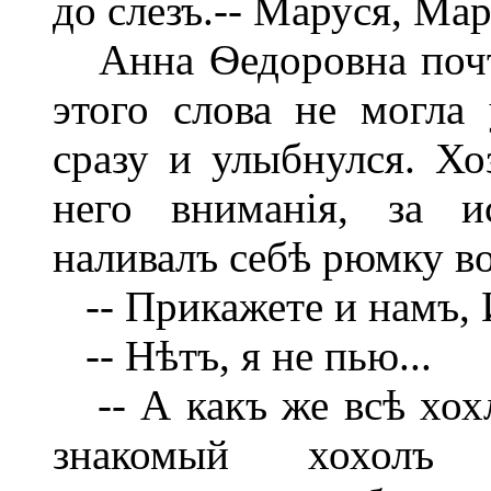
до слезъ.-- Маруся, Мар
Анна Ѳедоровна почти
этого слова не могла 
сразу и улыбнулся. Х
него вниманія, за и
наливалъ себѣ рюмку в
-- Прикажете и намъ, 
-- Нѣтъ, я не пью...
-- А какъ же всѣ хох
знакомый хохолъ 