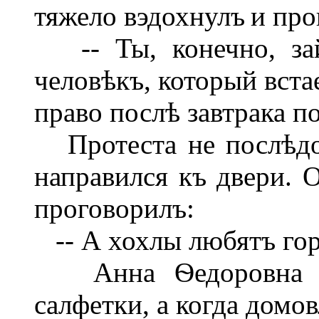
тяжело вэдохнулъ
и про
-- Ты, конечно, займ
человѣкъ, который вста
право послѣ завтрака по
Протеста не послѣдов
направился къ двери. 
проговорилъ:
-- А хохлы любятъ горил
Анна Ѳедоровна не
салфетки, а когда домо