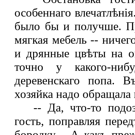
особеннаго влечатлѣнія
было бы и получше. Пр
мягкая мебель -- ничег
и дрянные цвѣты на о
точно у какого-ниб
деревенскаго попа. В
хозяйка надо обращала 
-- Да, что-то подозр
гость, поправляя пере
бородку.-- А какъ преж