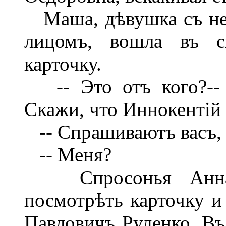
Маша, дѣвушка съ не
лицомъ, вошла въ с
карточку.
-- Это отъ кого?-- 
Скажи, что Иннокентій
-- Спрашиваютъ васъ, 
-- Меня?
Спросонья Анна Ѳ
посмотрѣть карточку и 
Павловичъ Руденко. Въ