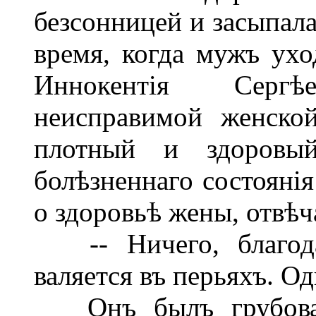
безсонницей и засыпала
время, когда мужъ ухо
Иннокентія Сергѣ
неисправимой женско
плотный и здоровы
болѣзненнаго состоянія
о здоровьѣ жены, отвѣч
-- Ничего, благодар
валяется въ перьяхъ. Од
Онъ былъ грубоватъ