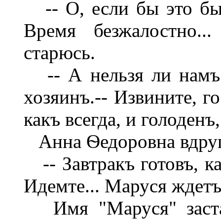
-- О, если бы это была
Время безжалостно..
старюсь.
-- А нельзя ли намъ д
хозяинъ.-- Извините, го
какъ всегда, и голоденъ,
Анна Ѳедоровна вдруг
-- Завтракъ готовъ, ка
Идемте... Маруся ждетъ
Имя "Маруся" застав