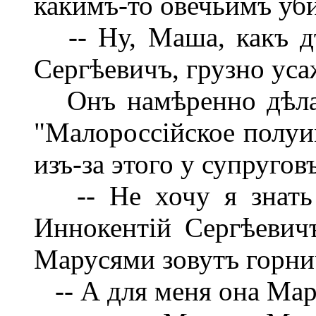
какимъ-то овечьимъ уб
-- Ну, Маша, какъ дѣ
Сергѣевичъ, грузно уса
Онъ намѣренно дѣлал
"Малороссійское полуи
изъ-за этого у супруго
-- Не хочу я знать 
Иннокентій Сергѣевичъ
Марусями зовутъ горни
-- А для меня она Мар