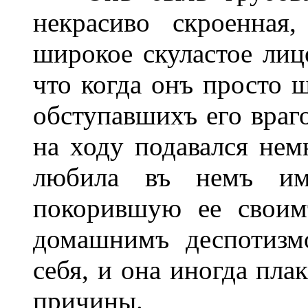
некрасиво скроенная
широкое скуластое лицо
что когда онъ просто ш
обступавшихъ его враг
на ходу подавался нем
любила въ немъ име
покорившую ее своим
домашнимъ деспотизм
себя, и она иногда пла
причины.