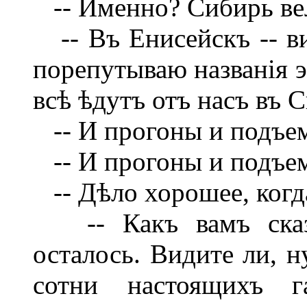
-- Именно? Сибирь вел
-- Въ Енисейскъ -- ви
порепутываю названія э
всѣ ѣдутъ отъ насъ въ С
-- И прогоны и подъе
-- И прогоны и подъем
-- Дѣло хорошее, когд
-- Какъ вамъ сказа
осталось. Видите ли, н
сотни настоящихъ га