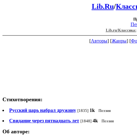
Lib.Ru
/
Класс
П
Пе
Lib.ru/Классика:
[
Авторы
] [
Жанры
] [
Фо
Стихотворения:
Русский царь набрал дружину
1k
[1835]
Поэзия
Свидание через пятнадцать лет
4k
[1848]
Поэзия
Об авторе: