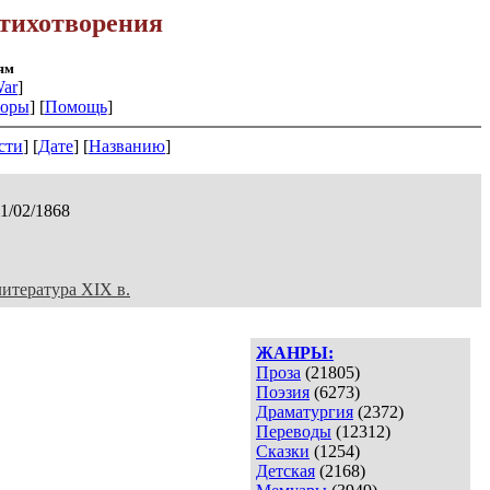
тихотворения
ям
ar
]
оры
] [
Помощь
]
сти
] [
Дате
] [
Названию
]
11/02/1868
литература XIX в.
ЖАНРЫ:
Проза
(21805)
Поэзия
(6273)
Драматургия
(2372)
Переводы
(12312)
Сказки
(1254)
Детская
(2168)