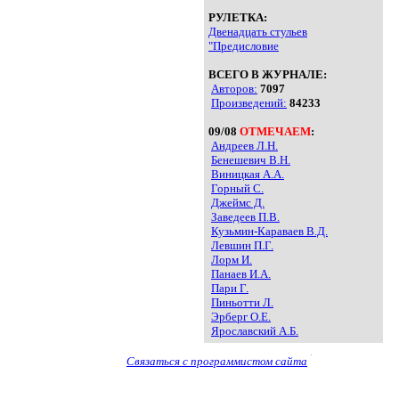
РУЛЕТКА:
Двенадцать стульев
"Предисловие
ВСЕГО В ЖУРНАЛЕ:
Авторов:
7097
Произведений:
84233
09/08
ОТМЕЧАЕМ
:
Андреев Л.Н.
Бенешевич В.Н.
Виницкая А.А.
Горный С.
Джеймс Д.
Заведеев П.В.
Кузьмин-Караваев В.Д.
Левшин П.Г.
Лорм И.
Панаев И.А.
Пари Г.
Пиньотти Л.
Эрберг О.Е.
Ярославский А.Б.
Связаться с программистом сайта