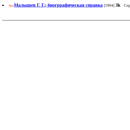
Малышев Г. Г.; биогррафическая справка
3k
[1994]
Спр
New