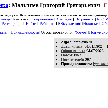
ика
: Малышев Григорий Григорьевич:
С
ри поддержке Федерального агентства по печати и массовым коммуникаци
реводы
|Классика| [
Современная
] [
Самиздат
] [
Заграница
] [
ArtOfW
[
Регистрация
]
[
Найти
] [
Рейтинги
] [
Обсуждения
] [
Новинки
] [
Обз
рмы
] [
Принадлежность
]
Отсортировано по: [
Форме
] [
Популярно
Aдpeс:
bmn@lib.ru
Даты жизни:
01/01/1802 -- 
Обновлялось:
04/07/2023
Обьем:
8k/3
Посетителей:
297
Принадлежность:
Русская 