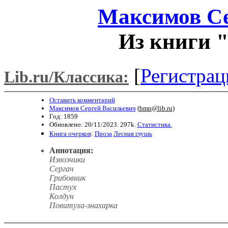
Максимов Се
Из книги 
[
Регистрац
Lib.ru/Классика:
Оставить комментарий
Максимов Сергей Васильевич
(
bmn@lib.ru
)
Год: 1859
Обновлено: 20/11/2023. 297k.
Статистика.
Книга очерков
:
Проза
Лесная глушь
Аннотация:
Извозчики
Сергач
Грибовник
Пастух
Колдун
Повитуха-знахарка