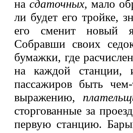
на
сдаточных,
мало об
ли будет его тройке, з
его сменит новый
Собравши своих седок
бумажки, где расчисле
на каждой станции, 
пассажиров быть чем-
выражению,
плател
ь
щ
сторгованные за проезд
первую станцию. Барыш