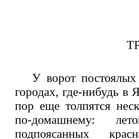
Т
У ворот постоялых д
городах, где-нибудь в 
пор еще толпятся неск
по-домашнему: ле
подпоясанных кра