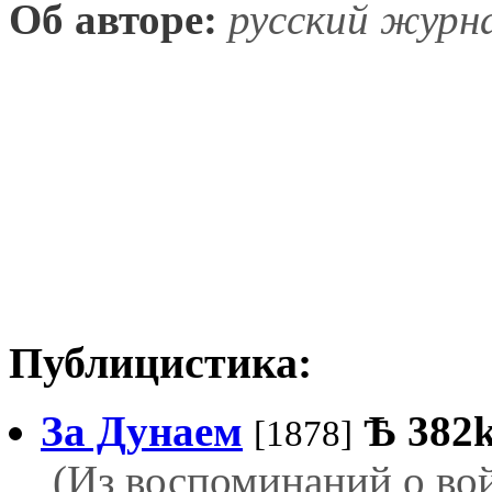
Об авторе:
русский журна
Публицистика:
За Дунаем
Ѣ
382
[1878]
(Из воспоминаний о вой