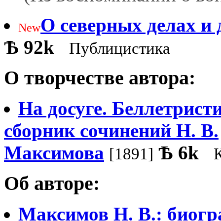
О северных делах и
New
Ѣ
92k
Публицистика
О творчестве автора:
На досуге. Беллетрист
сборник сочинений H. В.
Максимова
Ѣ
6k
[1891]
Об авторе:
Максимов Н. В.: биог