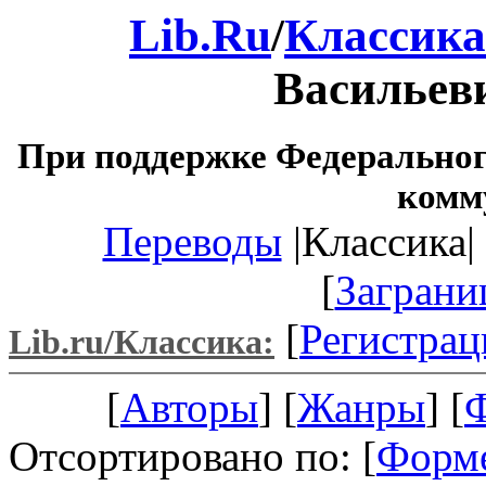
Lib.Ru
/
Классика
Васильев
При поддержке Федеральног
комм
Переводы
|Классика| 
[
Заграни
[
Регистрац
Lib.ru/Классика:
[
Авторы
] [
Жанры
] [
Отсортировано по: [
Форм