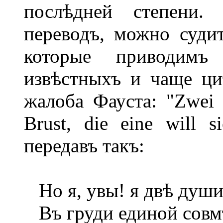
послѣдней степени. 
переводъ, можно суди
которые приводим
извѣстныхъ и чаще ци
жалоба Фауста: "Zwei 
Brust, die eine will s
передавъ такъ:
Но я, увы! я двѣ душ
Въ груди единой сов