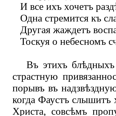
И все ихъ хочетъ разд
Одна стремится къ сла
Другая жаждетъ воспа
Тоскуя о небесномъ сч
Въ этихъ блѣдныхъ с
страстную привязанно
порывъ въ надзвѣздную
когда Фаустъ слышитъ 
Христа, совсѣмъ проп