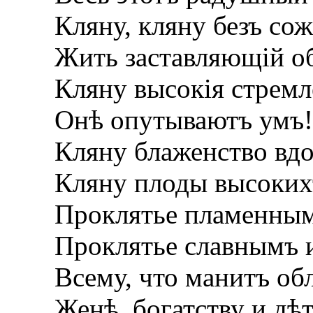
Кляну, кляну безъ сож
Жить заставляющій о
Кляну высокія стремле
Онѣ опутываютъ умъ!
Кляну блаженство вдо
Кляну плоды высоких
Проклятье пламенным
Проклятье славнымъ 
Всему, что манитъ об
Женѣ, богатству и дѣт