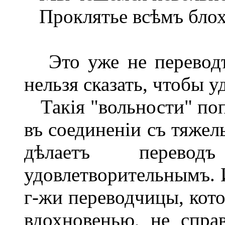
Проклятье всѣмъ блох
Это уже не переводъ,
нельзя сказать, чтобы у
Такія "вольности" поп
въ соединеніи съ тяжел
дѣлаетъ перев
удовлетворительнымъ. И
г-жи переводчицы, кото
вдохновенью, не спра