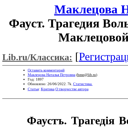
Маклецова Н
Фауст. Трагедия Воль
Маклецовой.
[
Регистрац
Lib.ru/Классика:
Оставить комментарий
Маклецова Наталья Петровна
(
bmn@lib.ru
)
Год: 1897
Обновлено: 26/06/2022. 7k.
Статистика.
Статья
:
Критика
О творчестве автора
Фаустъ. Трагедія В