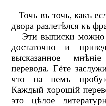
Точь-въ-точь, какъ есл
двора разлетѣлся къ фр
Эти выписки можно у
достаточно и привед
высказанное мнѣніе
перевода. Гёте заслуж
что на немъ пробую
Каждый хорошій перево
это цѣлое литератур