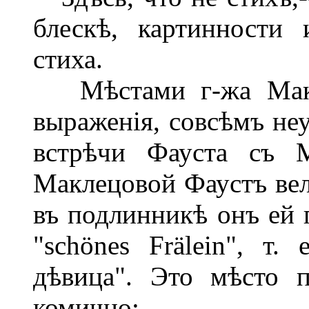
блескѣ, картинности 
стиха.
Мѣстами г-жа Макле
выраженія, совсѣмъ неу
встрѣчи Фауста съ М
Маклецовой Фаустъ вели
въ подлинникѣ онъ ей 
"schönes Frälein", т.
дѣвица". Это мѣсто п
комично: