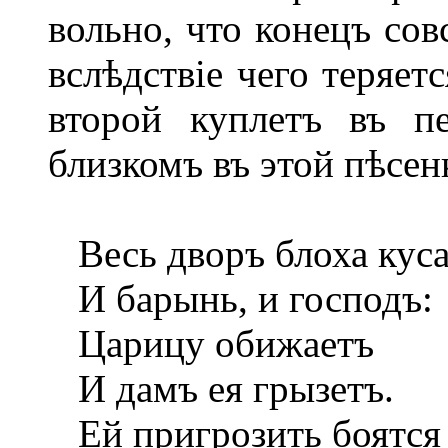
вольно, что конецъ сов
вслѣдствіе чего теряет
второй куплетъ въ пе
близкомъ въ этой пѣсен
Весь дворъ блоха куса
И барынь, и господъ:
Царицу обижаетъ
И дамъ ея грызетъ.
Ей пригрозить боятся