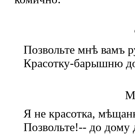
Позвольте мнѣ вамъ ру
Красотку-барышню до
М
Я не красотка, мѣщанк
Позвольте!-- до дому д