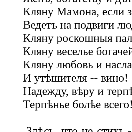
Кляну Мамона, если з
Ведетъ на подвиги лю
Кляну роскошныя пал
Кляну веселье богаче
Кляну любовь и насла
И утѣшителя -- вино!
Надежду, вѣру и терпѣ
Терпѣнье болѣе всего
Здѣсь, что не стихъ,--