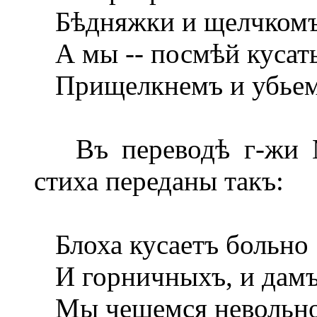
Бѣдняжки и щелчкомъ.
А мы -- посмѣй кусать
Прищелкнемъ и убьем
Въ переводѣ г-жи Ма
стиха переданы такъ:
Блоха кусаетъ больно
И горничныхъ, и дамъ
Мы чешемся невольно