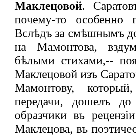
Маклецовой
. Саратов
почему-то особенно 
Вслѣдъ за смѣшнымъ до
на Мамонтова, вздум
бѣлыми стихами,-- по
Maклецовой изъ Сарато
Мамонтову, который
передачи, дошелъ до
образчики въ рецензіи
Маклецова, въ поэтичес