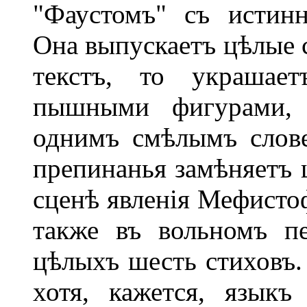
"Фаустомъ" съ истинн
Она выпускаетъ цѣлые с
текстъ, то украшае
пышными фигурами, 
однимъ смѣлымъ слове
препинанья замѣняетъ 
сценѣ явленія Мефистоф
также въ вольномъ п
цѣлыхъ шесть стиховъ. 
хотя, кажется, язык