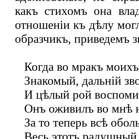
какъ стихомъ она вла
отношеніи къ дѣлу мог
образчикъ, приведемъ з
Когда во мракъ моихъ 
Знакомый, дальній зво
И цѣлый рой воспоми
Онъ оживилъ во мнѣ н
За то теперь всѣ обол
Весь этотъ радушный 