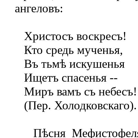
ангеловъ:
Христосъ воскресъ!
Кто средь мученья,
Въ тьмѣ искушенья
Ищетъ спасенья --
Миръ вамъ съ небесъ!
(Пер. Холодковскаго).
Пѣсня Мефистофеля о