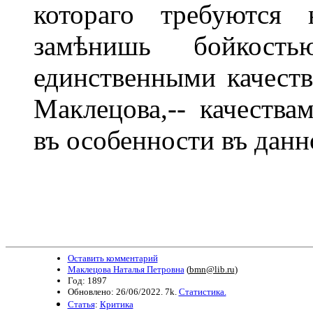
котораго требуются
замѣнишь бойкост
единственными качеств
Маклецова,-- качества
въ особенности въ данн
Оставить комментарий
Маклецова Наталья Петровна
(
bmn@lib.ru
)
Год: 1897
Обновлено: 26/06/2022. 7k.
Статистика.
Статья
:
Критика