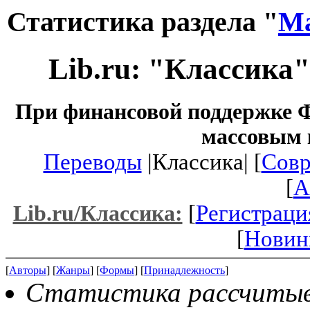
Статистика раздела "
Ма
Lib.ru: "Классика
При финансовой поддержке Ф
массовым 
Переводы
|Классика| [
Совр
[
A
[
Регистраци
Lib.ru/Классика:
[
Новин
[
Авторы
] [
Жанры
] [
Формы
] [
Принадлежность
]
Статистика рассчитывае