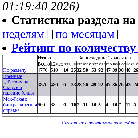
01:19:40 2026)
Статистика раздела на t
неделям
] [
по месяцам
]
Рейтинг по количеству
Итого
За последние 12 месяцев
Всего
12мес
Aug
Jul
Jun
May
Apr
Mar
Feb
Jan
Dec
Nov
Oc
По разделу
4776
510
10
35
32
58
53
92
47
39
30
48
2
Военные
действия на
3876
480
6
33
28
56
49
92
47
36
26
43
2
Оксусе и
падение Хивы
Мак-Гахан:
биографическая
900
88
6
10
7
11
10
3
4
10
7
11
5
справка
Связаться с программистом сайта
.