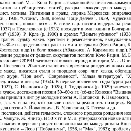
иками новой М. л. Кочо Рацин -- выдающийся писатель-коммунис
-критич. и публицистич. статей, раскрыл тяжкую долю макед.
ист. мотивы. Интимная и гражд. лирика Марковски опиралась 
и", 1938, "Огонь", 1938, поэмы "Гоце Делчев", 1939, "Чудесная
ич. сонета, новые ритмы. В стиле нар. поэзии выдержана рев
 1937) и Неделковски (с 1933) проходит в эмиграции в Болгарии.
отки" (1939), Р. Крле (р. 1900) в драмах "Деньги убивают" (
 трагич. судьбу макед. крестьян и ремесленников, вынужденн
--30-е гг. представлены рассказами и очерками (Кочо Рацин, К
 Костовски и др.) и болг. языках (Абаджиев, А. Караманов и др.
ждение родины от фашист. оккупантов погибли Кочо Рацин, М. Б
оставе СФРЮ начинается новый период в истории М. л. Опирая
. Послевоен. 20-летие становится временем рождения новых жа
ые макед. писатели стали и творцами совр. лит. языка, обог
т. журн. "Нов ден", "Современост", "Млада литература", "Х
ед. языка и лит-ры (1954). В первые послевоен. годы бурно разв
. 1927), С. Ивановски (р. 1928), Г. Тодоровски (р. 1929) запеча
худож. достижения поэзии 50--60-х гг. (сб-ки: Конески "Вышива
ы пришли в лит-ру молодые поэты А. Поповски, Р. Павловски, Б
в, в т. ч. и на тех, кто раньше стоял на реалистич. позициях
для поэзии З. Йовановича, В. Урошевича, Б. Гюзела и др.
послевоен. действительности, сложного процесса рождения нов
К. Чашуле, Ж. Чинго). В 50-х гг. в М. л. утверждаются новые для
азования в деревне рисует основоположник макед. романа Янев
упантам -- Леов ("Побратимы", 1956, и "Мак", 1963); проблему