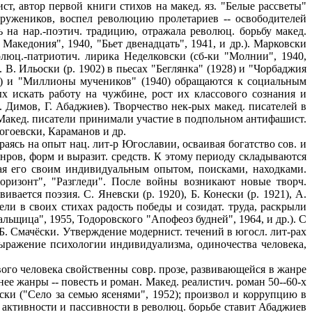
т, автор первой книги стихов на макед. яз. "Белые рассветы"
 тружеников, воспел революцию пролетариев -- освободителей
на нар.-поэтич. традицию, отражала революц. борьбу макед.
 Македония", 1940, "Бьет двенадцать", 1941, и др.). Марковски
олюц.-патриотич. лирика Неделковски (сб-ки "Молнии", 1940,
 В. Ильоски (р. 1902) в пьесах "Беглянка" (1928) и "Чорбаджия
1938) и "Миллионы мучеников" (1940) обращаются к социальным
ых искать работу на чужбине, рост их классового сознания и
. Димов, Г. Абаджиев). Творчество нек-рых макед. писателей в
). Макед. писатели принимали участие в подпольном антифашист.
огоевски, Караманов и др.
сь на опыт нац. лит-р Югославии, осваивая богатство сов. и
нров, форм и выразит. средств. К этому периоду складываются
ащая его своим индивидуальным опытом, поисками, находками.
оризонт", "Разгледи". После войны возникают новые творч.
ивается поэзия. С. Яневски (р. 1920), Б. Конески (р. 1921), А.
тлели в своих стихах радость победы и созидат. труда, раскрыли
льщица", 1955, Тодоровского "Апофеоз будней", 1964, и др.). С
. Смачёски. Утверждение модернист. течений в югосл. лит-pax
. Выражение психологии индивидуализма, одиночества человека,
ого человека свойственны совр. прозе, развивающейся в жанре
 нее жанры -- повесть и роман. Макед. реалистич. роман 50--60-х
ски ("Село за семью ясенями", 1952); произвол и коррупцию в
 активности и пассивности в революц. борьбе ставит Абаджиев