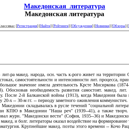
Македонская_литература
Македонская литература
Классика:
[
Регистрация
]
[
Найти
] [
Рейтинги
] [
Обсуждения
] [
Новинки
] [
Обзоры
] [
- лит-pa макед. народа, осн. часть к-рого живет на территор
 истоках, самостоятельности и интенсивности лит. процесса, п
 большое значение имела деятельность Крсте Мисиркова (1874-
3). Обосновав необходимость развития самостоят. макед. лит
ку. После 2-й Балканской войны (1913), когда Македония была
у 20-х -- 30-м гг. -- периоду заметного оживления коммунисти
кой Македонии складывалась в русле течений "социальной литер
ган КПЮ в Македонии "Наша реч" (1939--41), а также творч.
вал журн. "Македонски вести" (София, 1935--36) и Македонски
макед. и болг. литераторы оказал воздействие на формирование т
матургия. Крупнейшие макед. поэты этого времени -- Кочо Раци