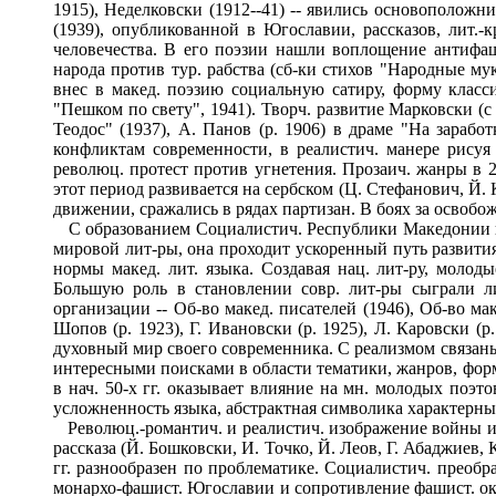
1915), Неделковски (1912--41) -- явились основоположн
(1939), опубликованной в Югославии, рассказов, лит.
человечества. В его поэзии нашли воплощение антифаш
народа против тур. рабства (сб-ки стихов "Народные мук
внес в макед. поэзию социальную сатиру, форму класс
"Пешком по свету", 1941). Творч. развитие Марковски (с
Теодос" (1937), А. Панов (р. 1906) в драме "На зараб
конфликтам современности, в реалистич. манере рисуя
революц. протест против угнетения. Прозаич. жанры в 20
этот период развивается на сербском (Ц. Стефанович, Й.
движении, сражались в рядах партизан. В боях за освобо
С образованием Социалистич. Республики Македонии в с
мировой лит-ры, она проходит ускоренный путь развития
нормы макед. лит. языка. Создавая нац. лит-ру, молод
Большую роль в становлении совр. лит-ры сыграли ли
организации -- Об-во макед. писателей (1946), Об-во мак
Шопов (р. 1923), Г. Ивановски (р. 1925), Л. Каровски (р
духовный мир своего современника. С реализмом связаны 
интересными поисками в области тематики, жанров, форм
в нач. 50-х гг. оказывает влияние на мн. молодых поэто
усложненность языка, абстрактная символика характерны 
Революц.-романтич. и реалистич. изображение войны и 
рассказа (Й. Бошковски, И. Точко, Й. Леов, Г. Абаджиев, 
гг. разнообразен по проблематике. Социалистич. преобр
монархо-фашист. Югославии и сопротивление фашист. окк