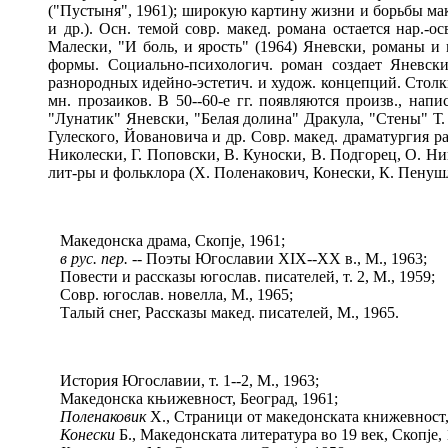
("Пустыня", 1961); широкую картину жизни и борьбы маке
и др.). Осн. темой совр. макед. романа остается нар.-
Малески, "И боль, и ярость" (1964) Яневски, романы и
формы. Социально-психологич. роман создает Яневски
разнородных идейно-эстетич. и худож. концепций. Стол
мн. прозаиков. В 50--60-е гг. появляются произв., на
"Лунатик" Яневски, "Белая долина" Дракула, "Стены" Т.
Гулеского, Йовановича и др. Совр. макед. драматургия ра
Николески, Г. Поповски, В. Куноски, В. Подгорец, О. Ни
лит-ры и фольклора (Х. Поленакович, Конески, К. Пенушл
Македонска драма, Скопје, 1961;
в рус. пер.
-- Поэты Югославии XIX--XX в., М., 1963;
Повести и рассказы югослав. писателей, т. 2, М., 1959;
Совр. югослав. новелла, М., 1965;
Талый снег, Рассказы макед. писателей, М., 1965.
История Югославии, т. 1--2, М., 1963;
Македонска књижевност, Београд, 1961;
Поленаковик
Х., Страници от македонската книжевност, 
Конески
Б., Македонската литература во 19 век, Скопје, 