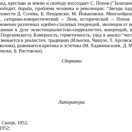
д. крестьян за землю и свободу воссоздает С. Попов ("Залатанн
освободит. борьба, проблема человека и революции: "Звезды па
 повести Д. Солева, Б. Пендовски, М. Йовановски. Многообраз
, сатирико-юмористический -- Леов, исторический -- Попов 
кновение различных идейно-стилевых тенденций, эволюция от р
писанные в духе экзистенциалистско-сюрреалистич. концепций
 Георгиевского). Камерность, герметичность, уход в анализ "ч
звивается в реалистич. традициях (Ильоски, Чашуле, Т. Арсовски
колова), развивается критика и эстетика (М. Хадживасилев, Д. М
иски, Б. Ристовски).
Сборники:
Литература:
Скопје, 1952;
1952;