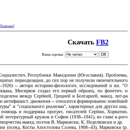
Помощь
]
Скачать
FB2
Ваша оценка:
ии Социалистич. Республики Македонии (Югославия). Проблемы,
ринципах периодизации, до сих пор не получили окончательного
-1926) -- автора историко-филологич. исследований и кн. "О
. языка, Мисирков создал его первый образец, по фонетич. и
 поделена между Сербией, Грецией и Болгарией, макед. лит-pa
ч. и антифашист. движения -- относится формирование новейшей
атуры" и "социального реализма", характерных для других нац.
 помощь и поддержка прогрес. писателей Сербии, Хорватии,
й литературный кружок в Софии (1938--1941), во главе к-рого
ворчества макед. поэтов В. Марковски, К. Неделковски и др.
и (псевд. Косты Апостолова Солева, 1908--43), Марковски (р.