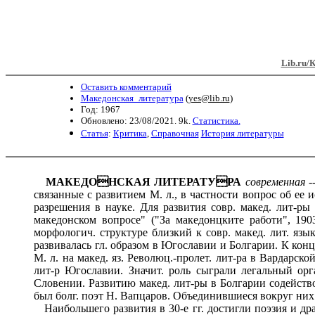
Lib.ru/
Оставить комментарий
Македонская_литература
(
yes@lib.ru
)
Год: 1967
Обновлено: 23/08/2021. 9k.
Статистика.
Статья
:
Критика
,
Справочная
История литературы
МАКЕДОНСКАЯ ЛИТЕРАТУРА
современная
-
связанные с развитием М. л., в частности вопрос об ее
разрешения в науке. Для развития совр. макед. лит-ры
македонском вопросе" ("За македонцките работи", 190
морфологич. структуре близкий к совр. макед. лит. язы
развивалась гл. образом в Югославии и Болгарии. К конц
М. л. на макед. яз. Революц.-пролет. лит-pa в Вардарс
лит-р Югославии. Значит. роль сыграли легальный ор
Словении. Развитию макед. лит-ры в Болгарии содейство
был болг. поэт Н. Вапцаров. Объединившиеся вокруг них 
Наибольшего развития в 30-е гг. достигли поэзия и дра