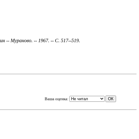
ин -- Мураново. --
1967
. -- С. 517--519.
Ваша оценка: