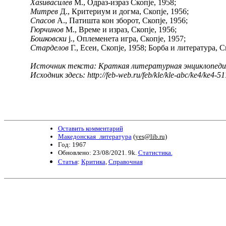
Хаsивасилев
М., Одраз-израз Скопје, 1958;
Митрев
Д., Критериум и догма, Скопје, 1956;
Спасов
А., Патишта кон зборот, Скопје, 1956;
Гюрчинов
М., Време и израз, Скопје, 1956;
Бошковски
ј., Оплеменета игра, Скопје, 1957;
Старделов
Г., Есеи, Скопје, 1958; Борба и литература, С
Источник текста: Краткая литературная энциклопедия / Гл
Исходник здесь: http://feb-web.ru/feb/kle/kle-abc/ke4/ke4-5
Оставить комментарий
Македонская_литература
(
yes@lib.ru
)
Год: 1967
Обновлено: 23/08/2021. 9k.
Статистика.
Статья
:
Критика
,
Справочная