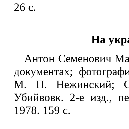
26 с.
На укр
Антон Семенович Мака
документах; фотографи
М. П. Нежинский; С
Убийвовк. 2-е изд., п
1978. 159 с.