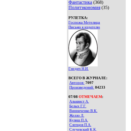
Фантастика
(368)
Политэкономия
(35)
РУЛЕТКА:
Госпожа Метелица
Письмо к издателю
Гнедич Н.И.
ВСЕГО В ЖУРНАЛЕ:
Авторов:
7097
Произведений:
84233
07/08
ОТМЕЧАЕМ
:
Альквист А.
Белых Г.Г.
Винниченко В.К.
Желло Л.
Кулиш П.А.
Слепцов П.А.
Случевский К.К.