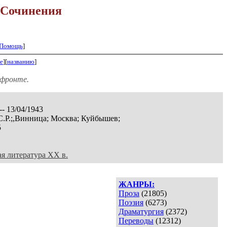
Сочинения
Помощь
]
е
][
названию
]
 фронте.
-- 13/04/1943
С.Р.;,Винница; Москва; Куйбышев;
5
ая литература XX в.
ЖАНРЫ:
Проза
(21805)
Поэзия
(6273)
Драматургия
(2372)
Переводы
(12312)