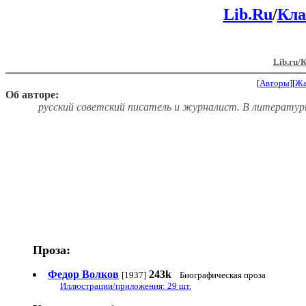
Lib.Ru
/
Кла
Lib.ru/
[
Авторы
][
Ж
Об авторе:
русский советский писатель и журналист. В литературн
Проза:
Федор Волков
243k
[1937]
Биографическая проза
Иллюстрации/приложения: 29 шт.