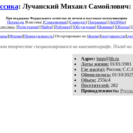
ссика
: Лучанский Михаил Самойлович:
При поддержке Федерального агентства по печати и массовым коммуникациям
Переводы
|Классика| [
Современная
] [
Самиздат
] [
Заграница
] [
ArtOfWar
]
Классика:
[
Регистрация
]
[
Найти
] [
Рейтинги
] [
Обсуждения
] [
Новинки
] [
Обзоры
] [
анры
][
Формы
][
Принадлежность
]
Отсортировано по:[
форме
][
популярности
][
дат
ом творчестве специализировался на кинематографе. Погиб на
Aдpeс:
bmn@lib.ru
Даты жизни:
01/01/1901 
Где жил(а):
Россия; С.С.
Обновлялось:
01/10/202
Обьем:
255k/4
Посетителей:
282
Принадлежность:
Русск