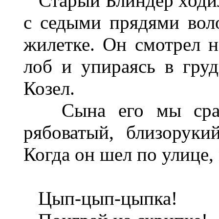
Старый Блиндер ходил 
с седыми прядями вол
жилетке. Он смотрел н
лоб и упираясь в гру
Козел.
Сына его мы сразу
рябоватый, близорук
Когда он шел по улице,
Цып-цып-цыпка!