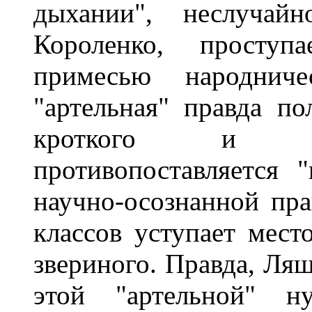
дыхании", неслучай
Короленко, просту
примесью народниче
"артельная" правда по
кроткого и ап
противопоставляется 
научно-осознанной пра
классов уступает мест
звериного. Правда, Ляш
этой "артельной" ну