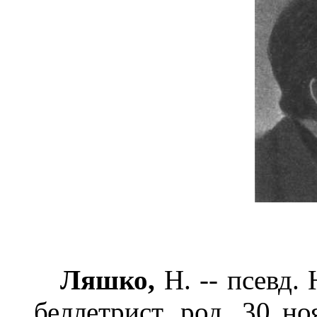
Ляшко,
Н. -- псевд.
беллетрист, род. 30 но