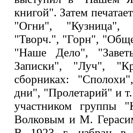
книгой". Затем печатает
"Огни", "Кузница", 
"Творч.", "Горн", "Обще
"Наше Дело", "Завет
Записки", "Луч", "К
сборниках: "Сполохи"
дни", "Пролетарий" и т.
участником группы "
Волковым и М. Герасим
В 1923 г. избран в т