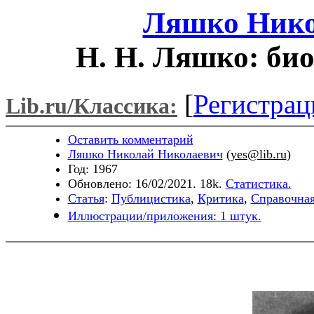
Ляшко Нико
Н. Н. Ляшко: би
[
Регистрац
Lib.ru/Классика:
Оставить комментарий
Ляшко Николай Николаевич
(
yes@lib.ru
)
Год: 1967
Обновлено: 16/02/2021. 18k.
Статистика.
Статья
:
Публицистика
,
Критика
,
Справочна
Иллюстрации/приложения: 1 штук.