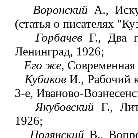
Воронский
А., Иску
(статья о писателях "Ку
Горбачев
Г., Два г
Ленинград, 1926;
Его
же
, Современная 
Кубиков
И., Рабочий к
3-е, Иваново-Вознесенс
Якубовский
Г., Лит
1926;
Полянский
В., Вопро