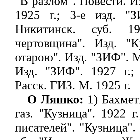
"В разлом". Повести. Из
1925 г.; 3-е изд. "З
Никитинск. суб. 19
чертовщина". Изд. "К
отарою". Изд. "ЗИФ". М
Изд. "ЗИФ". 1927 г.;
Расск. ГИЗ. М. 1925 г.
О
Л
яшко
:
1) Бахметь
газ. "Кузница". 1922 г
писателей". "Кузница". 