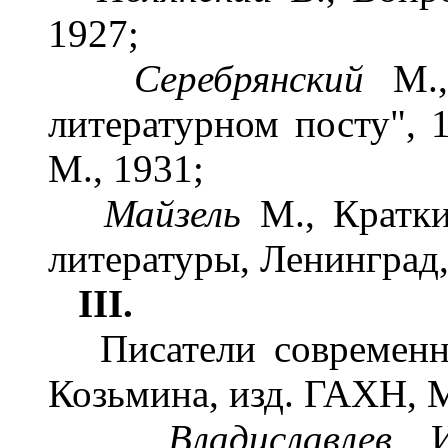
1927;
Серебрянский
М.,
литературном посту", 
М., 1931;
Майзель
М., Кратки
литературы, Ленинград,
III.
Писатели современной
Козьмина, изд. ГАХН, М
Владиславлев
И.