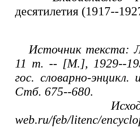
десятилетия (1917--1927)
Источник текста: Л
11 т. -- [М.], 1929--1
гос. словарно-энцикл. 
Стб. 675--680.
Исх
web.ru/feb/litenc/encycl