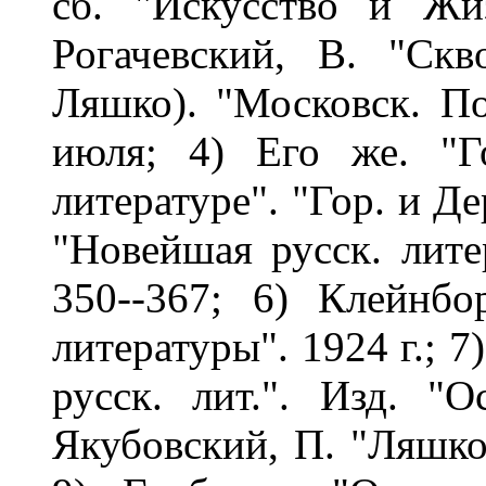
сб. "Искусство и Жи
Рогачевский, В. "Скв
Ляшко). "Московск. По
июля; 4) Его же. "Г
литературе". "Гор. и Де
"Новейшая русск. литер
350--367; 6) Клейнб
литературы". 1924 г.; 7
русск. лит.". Изд. "О
Якубовский, П. "Ляшко"