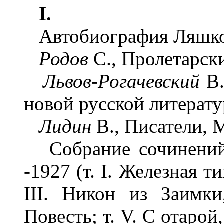
I.
Автобиография Ляшко
Родов
С., Пролетарски
Львов-Рогачевский
В.
новой русской литерату
Лидин
В., Писатели, М.
Собрание сочинений, 
-1927 (т. I. Железная ти
III. Никон из Заимки
Повесть; т. V. С отарой