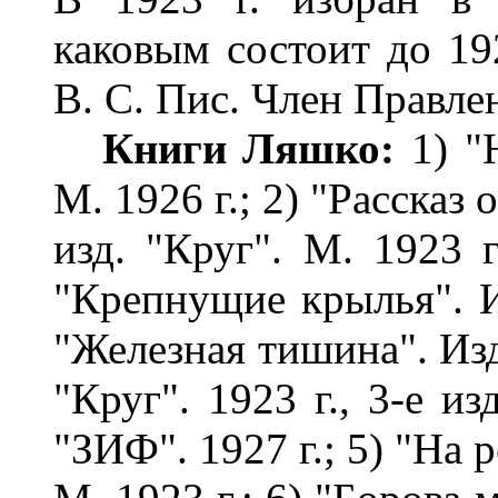
каковым состоит до 192
В. С. Пис. Член Правлен
Кн
иги
Л
яшко
:
1) "
М. 1926 г.; 2) "Рассказ 
изд. "Круг". М. 1923 г
"Крепнущие крылья". И
"Железная тишина". Изд.
"Круг". 1923 г., 3-е из
"ЗИФ". 1927 г.; 5) "На р