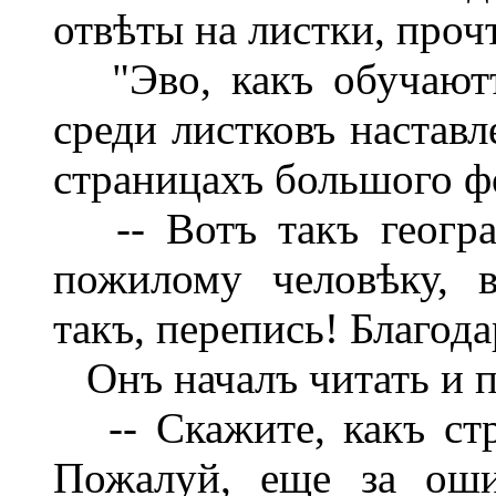
отвѣты на листки, проч
"Эво, какъ обучаютъ!
среди листковъ наставл
страницахъ большого ф
-- Вотъ такъ географ
пожилому человѣку, 
такъ, перепись! Благод
Онъ началъ читать и п
-- Скажите, какъ стр
Пожалуй, еще за оши