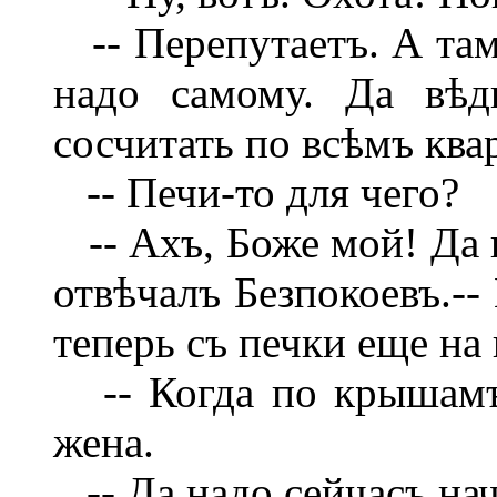
-- Перепутаетъ. А тамъ
надо самому. Да вѣд
сосчитать по всѣмъ ква
-- Печи-то для чего?
-- Ахъ, Боже мой! Да в
отвѣчалъ Безпокоевъ.--
теперь съ печки еще на
-- Когда по крышамъ-
жена.
-- Да надо сейчасъ нач