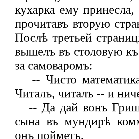
кухарка ему принесла,
прочитавъ вторую стран
Послѣ третьей страниц
вышелъ въ столовую къ
за самоваромъ:
-- Чисто математика 
Читалъ, читалъ -- и ни
-- Да дай вонъ Гришѣ
сына въ мундирѣ комм
онъ пойметъ.