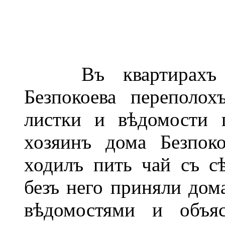
Въ квартирахъ до
Безпокоева переполо
листки и вѣдомости 
хозяинъ дома Безпок
ходилъ пить чай съ с
безъ него приняли дом
вѣдомостями и объяс