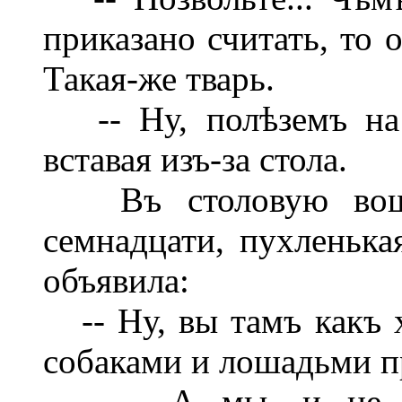
приказано считать, то 
Такая-же тварь.
-- Ну, полѣземъ на к
вставая изъ-за стола.
Въ столовую вошла
семнадцати, пухленька
объявила:
-- Ну, вы тамъ какъ х
собаками и лошадьми п
-- А мы, и не спр