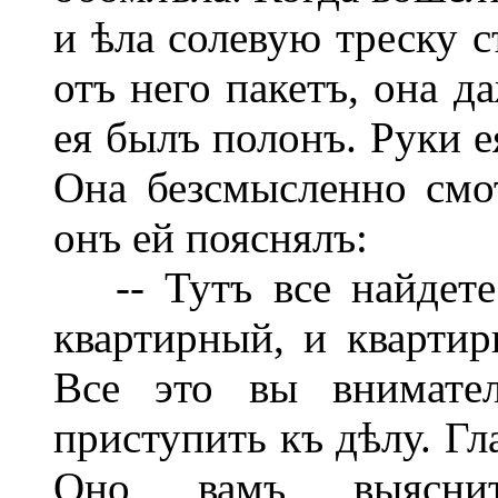
и ѣла солевую треску с
отъ него пакетъ, она д
ея былъ полонъ. Руки е
Она безсмысленно смот
онъ ей пояснялъ:
-- Тутъ все найдете:
квартирный, и квартир
Все это вы внимател
приступить къ дѣлу. Гл
Оно вамъ выясни