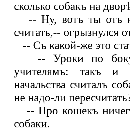
сколько собакъ на дворѣ
-- Ну, вотъ ты отъ н
считать,-- огрызнулся о
-- Съ какой-же это ст
-- Уроки по боку.
учителямъ: такъ и 
начальства считалъ со
не надо-ли пересчитать
-- Про кошекъ ничего
собаки.