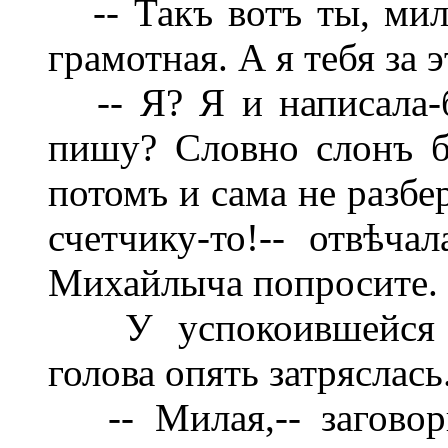
-- Такъ вотъ ты, мил
грамотная. А я тебя за
-- Я? Я и написала-бы
пишу? Словно слонъ 
потомъ и сама не разбе
счетчику-то!-- отвѣч
Михайлыча попросите. 
У успокоившейся б
голова опять затряслась
-- Милая,-- заговор