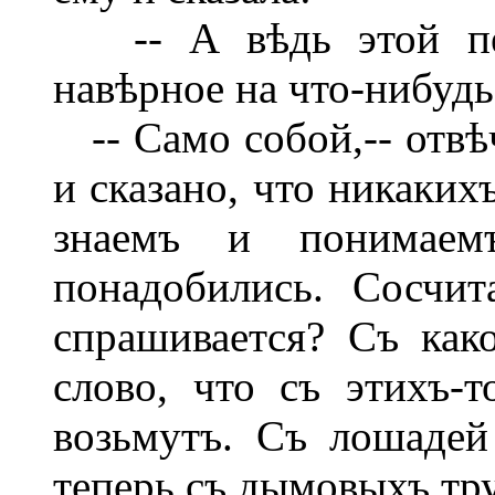
-- А вѣдь этой пер
навѣрное на что-нибуд
-- Само собой,-- отвѣч
и сказано, что никаки
знаемъ и понимаем
понадобились. Сосчит
спрашивается? Съ как
слово, что съ этихъ-
возьмутъ. Съ лошадей 
теперь съ дымовыхъ тру