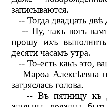
записываются.
-- Тогда двадцать двѣ 
-- Ну, такъ вотъ вам
прошу ихъ выполнить
десяти часамъ утра.
-- То-есть какъ это, ва
Марѳа Алексѣевна не
затряслась голова.
-- Въ пятницу къ де
жильцы должны быть 