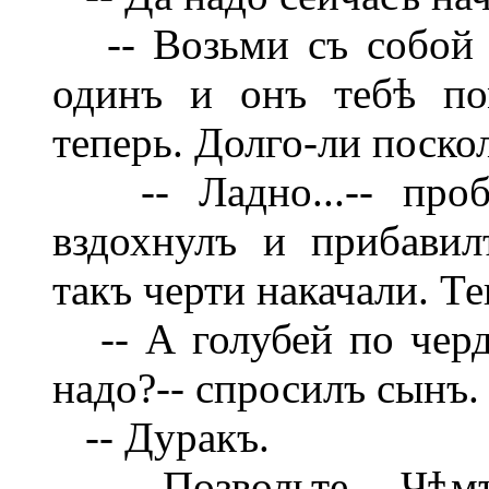
-- Возьми съ собой д
одинъ и онъ тебѣ по
теперь. Долго-ли поско
-- Ладно...-- пробо
вздохнулъ и прибавил
такъ черти накачали. Т
-- А голубей по черда
надо?-- спросилъ сынъ.
-- Дуракъ.
-- Позвольте... Чѣмъ