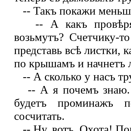
-- Такъ покажи меньше
-- А какъ провѣрят
возьмутъ? Счетчику-т
представь всѣ листки, 
по крышамъ и начнетъ л
-- А сколько у насъ т
-- А я почемъ знаю.
будетъ проминажъ 
сосчитать.
-- Ну, вотъ. Охота! П