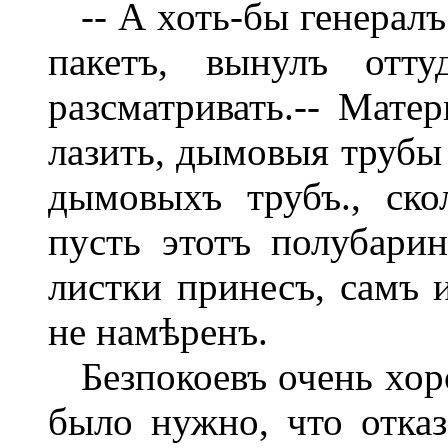
-- А хоть-бы генералъ!
пакетъ, вынулъ отт
разсматривать.-- Мат
лазить, дымовыя трубы 
дымовыхъ трубъ., ско
пусть этотъ полубари
листки принесъ, самъ 
не намѣренъ.
Безпокоевъ очень хоро
было нужно, что отказ