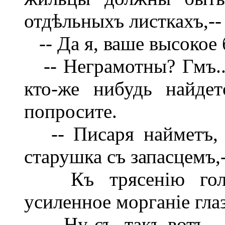
отдѣльныхъ листкахъ,--
-- Да я, ваше высокое 
-- Неграмотны? Гмъ...
кто-же нибудь найде
попросите.
-- Писаря найметъ, в
старушка съ запасцемъ,
Къ трясенію голов
усиленное морганіе гла
-- Ну-съ, такъ вотъ...