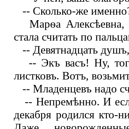
-- Сколько-же именно
Марѳа Алексѣевна, н
стала считать по пальца
-- Девятнадцать душъ,-
-- Экъ васъ! Ну, тог
листковъ. Вотъ, возьми
-- Младенцевъ надо счи
-- Непремѣнно. И если
декабря родился кто-ни
Даже новорожденн