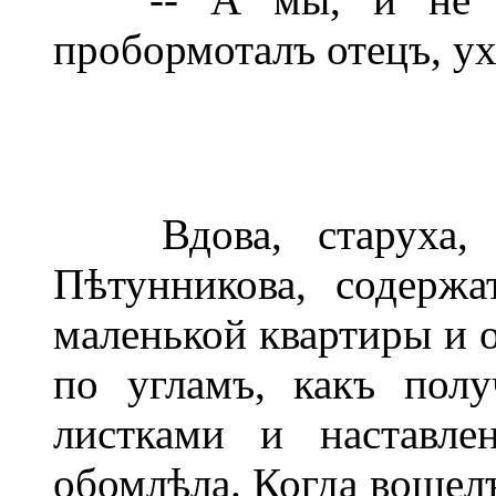
пробормоталъ отецъ, ух
Вдова, старуха, м
Пѣтунникова, содержа
маленькой квартиры и 
по угламъ, какъ полу
листками и наставле
обомлѣла. Когда вошелъ