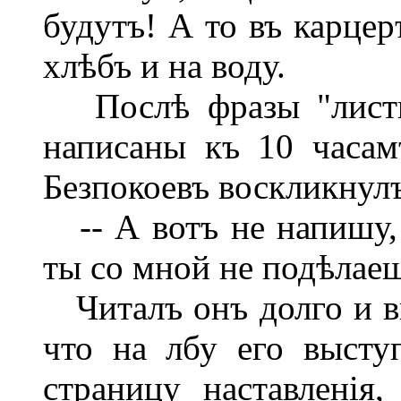
будутъ! А то въ карцер
хлѣбъ и на воду.
Послѣ фразы "листк
написаны къ 10 часам
Безпокоевъ воскликнул
-- А вотъ не напишу,
ты со мной не подѣлае
Читалъ онъ долго и вн
что на лбу его высту
страницу наставленія,