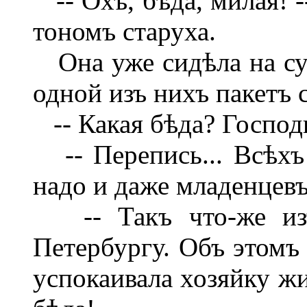
-- Охъ, бѣда, милая! 
тономъ старуха.
Она уже сидѣла на сун
одной изъ нихъ пакетъ 
-- Какая бѣда? Господи
-- Перепись... Всѣхъ 
надо и даже младенцевъ
-- Такъ что-же изъ
Петербургу. Объ этомъ 
успокаивала хозяйку жи