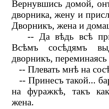
Вернувшись домой, онъ
дворника, жену и присл
Дворникъ, жена и дома
-- Да вѣдь всѣ прин
Всѣмъ сосѣдямъ выд
дворникъ, переминаясь 
-- Плевать мнѣ на сосѣ
-- Принесъ такой... ба
на фуражкѣ, такъ как
жена.