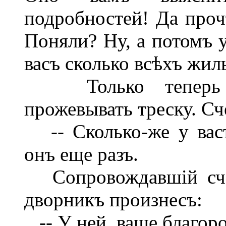
подробностей! Да прочт
Поняли? Ну, а потомъ 
васъ сколько всѣхъ жил
Только теперь Ма
прожевывать треску. Сч
-- Сколько-же у васъ
онъ еще разъ.
Сопровождавшій счет
дворникъ произнесъ:
-- У ней, ваше благоро