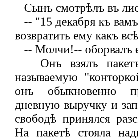
Сынъ смотрѣлъ въ лис
-- "15 декабря къ вамъ
возвратить ему какъ всѣ 
-- Молчи!-- оборвалъ е
Онъ взялъ пакетъ, 
называемую "конторко
онъ обыкновенно пр
дневную выручку и зап
свободѣ принялся разс
На пакетѣ стояла над