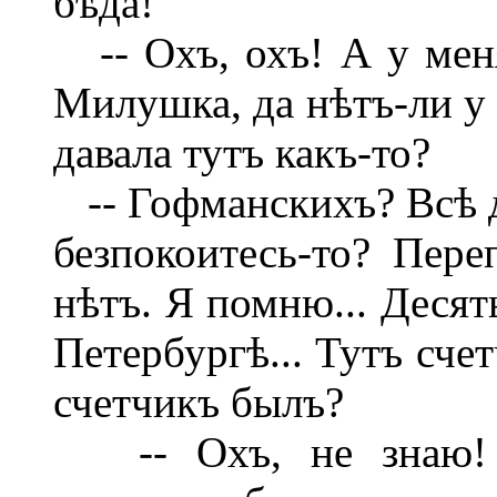
бѣда!
-- Охъ, охъ! А у меня
Милушка, да нѣтъ-ли у 
давала тутъ какъ-то?
-- Гофманскихъ? Всѣ д
безпокоитесь-то? Пере
нѣтъ. Я помню... Десят
Петербургѣ... Тутъ сче
счетчикъ былъ?
-- Охъ, не знаю! Л