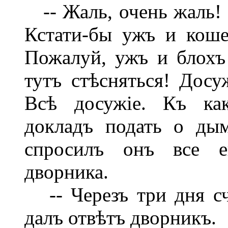
-- Жаль, очень жаль! -
Кстати-бы ужъ и коше
Пожалуй, ужъ и блохъ 
тутъ стѣсняться! Дос
Всѣ досужіе. Къ ка
докладъ подать о дым
спросилъ онъ все е
дворника.
-- Черезъ три дня сче
далъ отвѣтъ дворникъ.