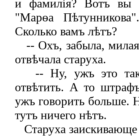
и фамилія? Вотъ вы 
"Марѳа Пѣтунникова"
Сколько вамъ лѣтъ?
-- Охъ, забыла, милая!
отвѣчала старуха.
-- Ну, ужъ это такъ
отвѣтить. А то штрафъ
ужъ говорить больше. Н
тутъ ничего нѣтъ.
Старуха заискивающе в