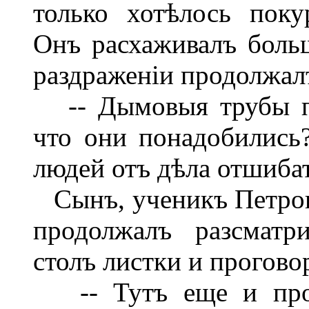
только хотѣлось пок
Онъ расхаживалъ боль
раздраженіи продолжал
-- Дымовыя трубы по
что они понадобились?
людей отъ дѣла отшибат
Сынъ, ученикъ Петров
продолжалъ разсматр
столъ листки и прогово
-- Тутъ еще и про с