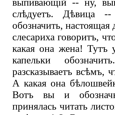
выпивающій -- ну, вы
слѣдуетъ. Дѣвица -
обозначить, настоящая 
слесариха говоритъ, чт
какая она жена! Тутъ 
капельки обозначи
разсказываетъ всѣмъ, ч
А какая она бѣлошвей
Вотъ вы и обозначь
принялась читать листо