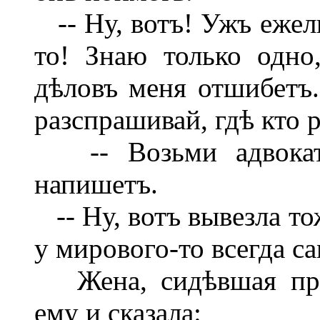
-- Ну, вотъ! Ужъ ежели
то! Знаю только одно
дѣловъ меня отшибетъ.
разспрашивай, гдѣ кто 
-- Возьми адвоката,
напишетъ.
-- Ну, вотъ вывезла тож
у мирового-то всегда са
Жена, сидѣвшая прот
ему и сказала: