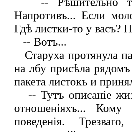
-- Рѣшительно тут
Напротивъ... Если мол
Гдѣ листки-то у васъ? 
-- Вотъ...
Старуха протянула па
на лбу присѣла рядомъ 
пакета листокъ и принял
-- Тутъ описаніе жиз
отношеніяхъ... Кому
поведенія. Трезваг