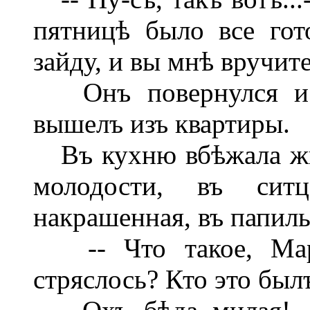
пятницѣ было все гот
зайду, и вы мнѣ вручит
Онъ повернулся и в
вышелъ изъ квартиры.
Въ кухню вбѣжала жил
молодости, въ ситц
накрашенная, въ папиль
-- Что такое, Марѳ
стряслось? Кто это былъ