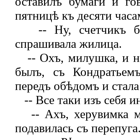
оставилъ бумаги и го
пятницѣ къ десяти часа
-- Ну, счетчикъ бы
спрашивала жилица.
-- Охъ, милушка, и не
былъ, съ Кондратьем
передъ обѣдомъ и стала 
-- Все таки изъ себя 
-- Ахъ, херувимка мо
подавилась съ перепуга