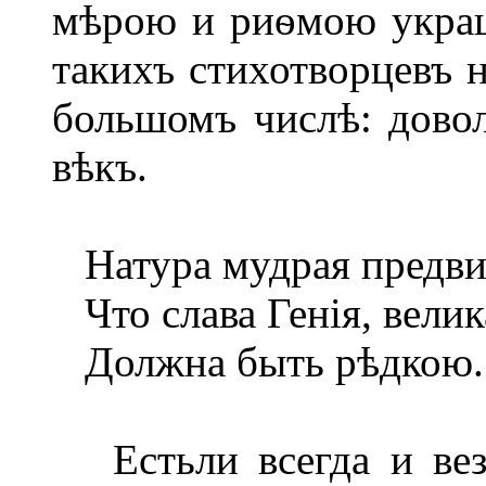
мѣрою и риѳмою украш
такихъ стихотворцевъ н
большомъ числѣ: дово
вѣкъ.
Натура мудрая предви
Что слава Генія, велик
Должна быть рѣдкою..
Естьли всегда и вез