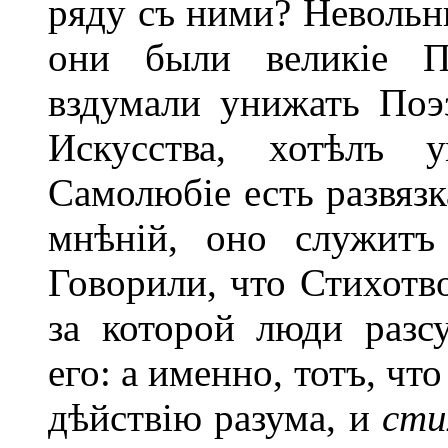
ряду съ ними? Невольн
они были великіе П
вздумали унижать Поэ
Искусства, хотѣлъ у
Самолюбіе есть развяз
мнѣній, оно служит
Говорили, что Стихотв
за которой люди разс
его: а именно, тотъ, ч
дѣйствію разума, и
сти