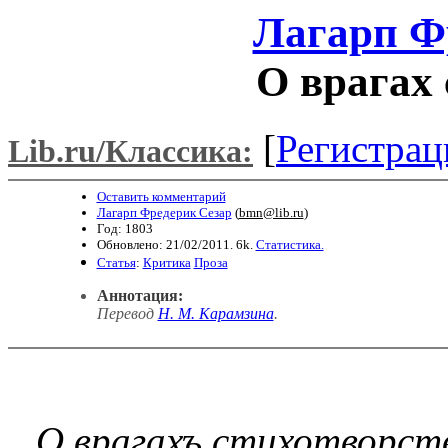
Лагарп Ф
О врагах 
[
Регистрац
Lib.ru/Классика:
Оставить комментарий
Лагарп Фредерик Сезар
(
bmn@lib.ru
)
Год: 1803
Обновлено: 21/02/2011. 6k.
Статистика.
Статья
:
Критика
Проза
Аннотация:
Перевод
Н. М. Карамзина
.
О врагахъ стихотворства