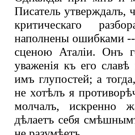
Писатель утверждалъ, ч
критическаго разб
наполнены ошибками -- 
сценою Аталіи. Онъ г
уваженія къ его славѣ
имъ глупостей; а тогда
не хотѣлъ я противорѣ
молчалъ, искренно ж
дѣлаетъ себя смѣшнымъ
не разумѣетъ.