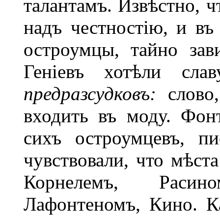
талантамъ. Извѣстно, ч
надъ честностію, и въ
остроумцы, тайно зав
Геніевъ хотѣли сла
предразсудковъ:
слово
входить въ моду. Фон
сихъ остроумцевъ, п
чувствовали, что мѣста
Корнелемъ, Расин
Лафонтеномъ, Кино. К