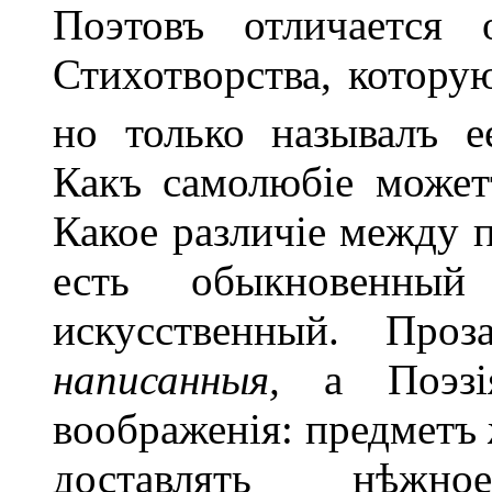
Поэтовъ отличается
Стихотворства, котору
но только называлъ е
Какъ самолюбіе может
Какое различіе между п
есть обыкновенны
искусственный. Про
написанныя,
а Поэз
воображенія: предметъ 
доставлять нѣжно