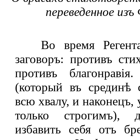
переведенное изъ
Во время Регента 
заговоръ: противъ сти
противъ благонраві
(который въ срединѣ 
всю хвалу, и наконецъ, 
только строгимъ), 
избавить себя отъ б