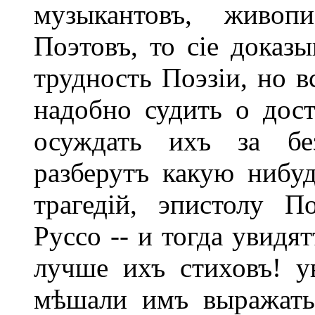
музыкантовъ, живоп
Поэтовъ, то сіе доказ
трудность Поэзіи, но 
надобно судить о дос
осуждать ихъ за без
разберутъ какую нибу
трагедій, эпистолу П
Руссо -- и тогда увидя
лучше ихъ стиховъ! у
мѣшали имъ выражать