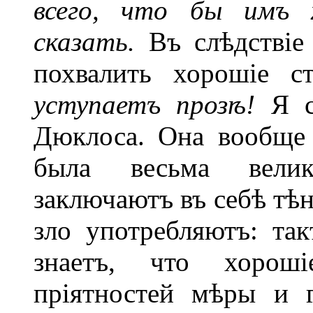
всего,
что бы имъ х
сказать.
Въ слѣдствіе
похвалить хорошіе с
уступаетъ прозѣ!
Я 
Дюклоса. Она вообще 
была весьма вели
заключаютъ въ себѣ тѣ
зло употребляютъ: та
знаетъ, что хорош
пріятностей мѣры и 