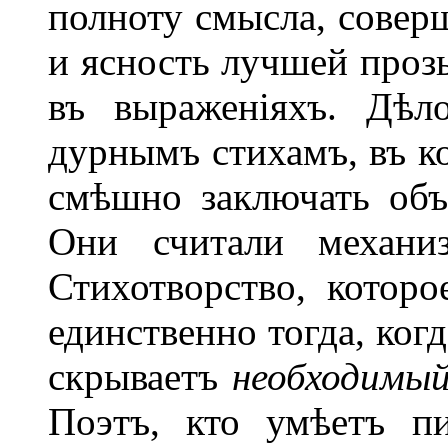
полноту смысла, совер
и ясность лучшей проз
въ выраженіяхъ. Дѣл
дурнымъ стихамъ, въ к
смѣшно заключать объ
Они считали механиз
Стихотворство, которо
единственно тогда, ког
скрываетъ
необходимы
Поэтъ, кто умѣетъ пи