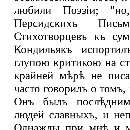
любили Поэзіи; "но
Персидскихъ Пись
Стихотворцевъ къ су
Кондильякъ испорти
глупою критикою на с
крайней мѣрѣ не писа
часто говорилъ о томъ,
Онъ былъ послѣднимъ
людей славныхъ, и не
Однажды при мнѣ и м