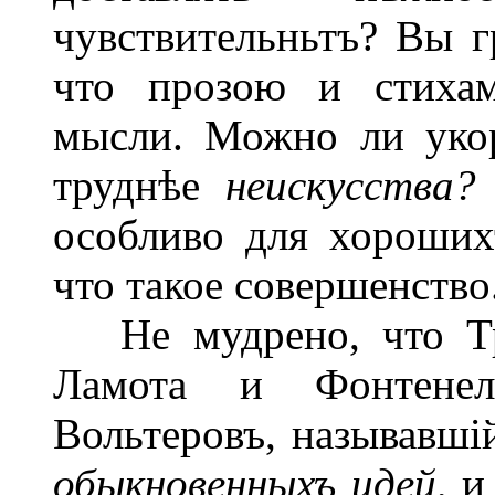
чувствительньтъ? Вы г
что прозою и стихам
мысли. Можно ли ук
труднѣе
неискусства
особливо для хороших
что такое совершенство
Не мудрено, что Трю
Ламота и Фонтенел
Вольтеровъ, называвші
обыкновенныхъ идей,
и 