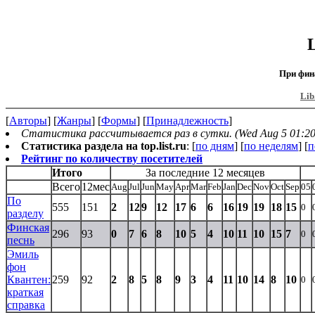
При фин
Lib
[
Авторы
] [
Жанры
] [
Формы
] [
Принадлежность
]
Статистика рассчитывается раз в сутки. (Wed Aug 5 01:20
Статистика раздела на top.list.ru
: [
по дням
] [
по неделям
] [
п
Рейтинг по количеству посетителей
Итого
За последние 12 месяцев
Всего
12мес
Aug
Jul
Jun
May
Apr
Mar
Feb
Jan
Dec
Nov
Oct
Sep
05
По
555
151
2
12
9
12
17
6
6
16
19
19
18
15
0
разделу
Финская
296
93
0
7
6
8
10
5
4
10
11
10
15
7
0
песнь
Эмиль
фон
Квантен:
259
92
2
8
5
8
9
3
4
11
10
14
8
10
0
краткая
справка