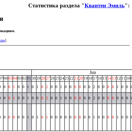
Статистика раздела "
Квантен Эмиль
":
я
икациям.
ощь
]
Jun
07
06
05
04
03
02
01
30
29
28
27
26
25
24
23
22
21
20
19
18
17
16
15
14
13
12
11
10
0
0
0
1
0
0
1
0
1
0
2
0
0
1
0
0
0
0
0
0
2
0
0
0
0
1
0
0
0
0
0
1
0
0
1
0
0
0
2
0
0
1
0
0
0
0
0
0
2
0
0
0
0
0
0
0
0
0
0
0
0
0
1
0
1
0
1
0
0
0
0
0
0
0
0
0
1
0
0
0
0
1
0
0