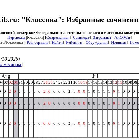
Lib.ru: "Классика": Избранные сочинени
ансовой поддержке Федерального агентства по печати и массовым коммун
Переводы
|Классика| [
Современная
] [
Самиздат
] [
Заграница
] [
ArtOfWar
]
.ru/Классика:
[
Регистрация
] [
Найти
] [
Рейтинги
] [
Обсуждения
] [
Новинки
] [
Пом
:10 2026)
о месяцам
]
Aug
Jul
04
03
02
01
31
30
29
28
27
26
25
24
23
22
21
20
19
18
17
16
15
14
13
12
11
10
09
08
0
0
2
0
0
0
0
0
0
2
0
0
0
0
2
1
0
0
1
0
1
1
1
0
1
0
0
0
0
0
0
0
0
0
0
0
0
2
0
0
0
0
0
0
0
0
0
0
1
0
1
0
1
0
0
0
0
0
2
0
0
0
0
0
0
0
0
0
0
0
2
1
0
0
1
0
1
1
0
0
1
0
0
0