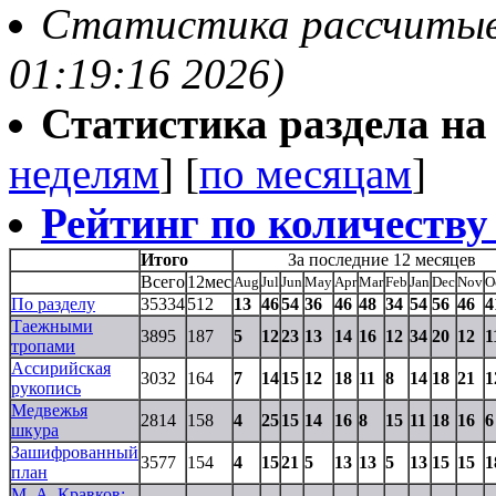
Статистика рассчитыва
01:19:16 2026)
Статистика раздела на t
неделям
] [
по месяцам
]
Рейтинг по количеству
Итого
За последние 12 месяцев
Всего
12мес
Aug
Jul
Jun
May
Apr
Mar
Feb
Jan
Dec
Nov
O
По разделу
35334
512
13
46
54
36
46
48
34
54
56
46
4
Таежными
3895
187
5
12
23
13
14
16
12
34
20
12
1
тропами
Ассирийская
3032
164
7
14
15
12
18
11
8
14
18
21
1
рукопись
Медвежья
2814
158
4
25
15
14
16
8
15
11
18
16
6
шкура
Зашифрованный
3577
154
4
15
21
5
13
13
5
13
15
15
1
план
М. А. Кравков: