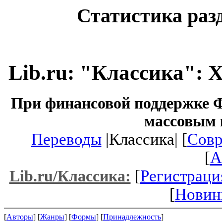
Статистика раз
Lib.ru: "Классика": 
При финансовой поддержке Ф
массовым 
Переводы
|Классика| [
Совр
[
A
[
Регистраци
Lib.ru/Классика:
[
Новин
[
Авторы
] [
Жанры
] [
Формы
] [
Принадлежность
]