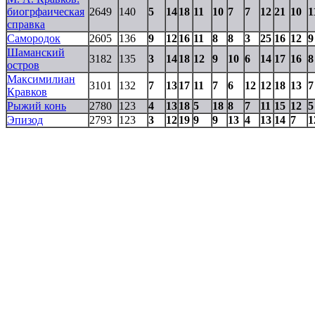
биогрфаическая
2649
140
5
14
18
11
10
7
7
12
21
10
1
справка
Самородок
2605
136
9
12
16
11
8
8
3
25
16
12
9
Шаманский
3182
135
3
14
18
12
9
10
6
14
17
16
8
остров
Максимилиан
3101
132
7
13
17
11
7
6
12
12
18
13
7
Кравков
Рыжий конь
2780
123
4
13
18
5
18
8
7
11
15
12
5
Эпизод
2793
123
3
12
19
9
9
13
4
13
14
7
1