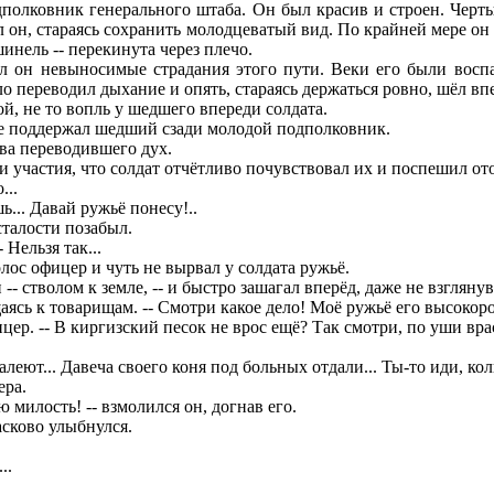
лковник генерального штаба. Он был красив и строен. Черты
 он, стараясь сохранить молодцеватый вид. По крайней мере он н
инель -- перекинута через плечо.
он невыносимые страдания этого пути. Веки его были воспа
 переводил дыхание и опять, стараясь держаться ровно, шёл вп
й, не то вопль у шедшего впереди солдата.
не поддержал шедший сзади молодой подполковник.
два переводившего дух.
и участия, что солдат отчётливо почувствовал их и поспешил ото
...
... Давай ружьё понесу!..
талости позабыл.
 Нельзя так...
лос офицер и чуть не вырвал у солдата ружьё.
 стволом к земле, -- и быстро зашагал вперёд, даже не взгляну
ясь к товарищам. -- Смотри какое дело! Моё ружьё его высокород
ицер. -- В киргизский песок не врос ещё? Так смотри, по уши вра
ют... Давеча своего коня под больных отдали... Ты-то иди, кол
ера.
милость! -- взмолился он, догнав его.
сково улыбнулся.
..