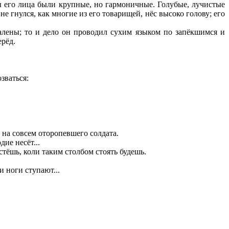
 его лица были крупные, но гармоничные. Голубые, лучистые
е гнулся, как многие из его товарищей, нёс высоко голову; его
лены; то и дело он проводил сухим языком по запёкшимся и
ерёд.
зваться:
в на совсем оторопевшего солдата.
ие несёт...
стёшь, коли таким столбом стоять будешь.
и ноги ступают...