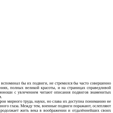
е вспоминал бы их подвиги, не стремился бы часто совершенно
ениях, полных великой красоты, и на страницах справедливой
, юноши с увлечением читают описания подвигов знаменитых
м.
ерои мирного труда, науки, но слава их доступна пониманию не
венного глаза. Между тем, военные подвиги поражают, ослепляют
 продолжает жить века в воображении и отдалённейших своих