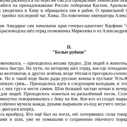
ма раскинулся по берегам Оксуса прекрасный хивинский оазис
абеги на принадлежавшие России побережья Каспия, Аральско
 уводились в Хиву и обращались там в рабов. О правильной т
т пробил последний час Хивы. По повелению императора Алек
 Амударьи сам начальник края генерал-адъютант Кауфман "яр
 Красноводска шёл отряд полковника Маркозова и из Александров
II
.
"Б
елые рубахи
"
еновался, -- приходилось весьма трудно. Для людей и животны
ись быстро. На пути, по которому шёл отряд, кое-где попадалис
ыла желтоватая, в других зелёная, везде тёплая и прогоркло-соло
к. Но и такой воде были рады русские воины в пустыне Усть-Ю
 липкую грязь... Приходилось идти к следующим колодцам, и эт
 с них груз и нести самим. Шли большей частью ночью и вечер
 для людей. Приходилось ложиться на раскалённый песок. Со
инутно поворачивались с боку на бок. Кое-кто из солдат вырыв
особенно мучила жажда, руками вырывали из-под жгучего песка 
и двигался вперёд.
ь вразброд. Кто ещё был на ногах, нёс потерявших силы товар
ами и шли, уже не помышляя о сохранении обычного порядк