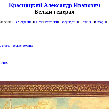
Красницкий Александр Иванович
Белый генерал
Классика:
[
Регистрация
]
[
Найти
] [
Рейтинги
] [
Обсуждения
] [
Новинки
] [
Обзоры
] [
а
Исторические романы
лева
.