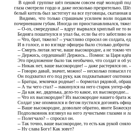
В одной группке шёл пешком совсем ещё молодой подпо
глаза смотрели гордо и даже несколько презрительно. Шёл
белый китель был застегнут на все пуговицы, скатанная ш
Видимо, что только страшным усилием воли подавлял 
почерневшим губам. Иногда он приостанавливался, тяжело
-- О-ох, смередушка! -- вдруг вырвался хриплый не то во
Бедняга пошатнулся и упал бы, если бы его заботливо 
-- Что, брат, тяжело? -- участливо спросил он солдата, е
И в голосе, и во взгляде офицера было столько доброты 
-- Смерть лютая легче, ваше высокородие, а не токмо что
-- Держись, сердешный! Держись... Помни: за Царя идёшь
Это предложение было так необычно, что солдат и об ус
-- Никак нет, ваше высокородие! -- даже растерялся он. --
-- Говорю давай, значит, можно! -- несколько повысил го
Он подхватил его под руку, как подхватывают охотники --
-- Братцы, землячки родные! -- бормотал рядовой, обраща
-- А ты чего стал? -- накинулся на него старик унтер-оф
-- Да как же, дяденька, дело-то какое, их высокородие...
-- Что их высокородие? Их высокородие нашего брата жале
Солдат уже опомнился и бегом пустился догонять офиц
-- Ваше высокородие, дозвольте обратно, явите Божескую 
Подполковник взглянул на него лучистыми глазами и ла
-- Полегчало? -- спросил он.
-- Так точно, ваше высокородие, то есть как рукой сняло.
-- Ну слава Богу! Как зовут?