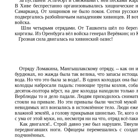
За пустыней Усть-Юрт и смежными с ней песками Караку
В Хиве беспрестанно организовывались хищнические н
Самарканд. От хищников не было покоя. Сотни русских
подвергались разбойничьим нападениям хивинцев. И во
войска.
Шли четырьмя отрядами. От Ташкента шёл по берегам
киргизы. Из Оренбурга вёл войска генерал Верёвкин; из
Грозная сила двигалась на хивинский оазис!
Отряду Ломакина, Мангышлакскому отряду, -- как он им
бурдюках, но жажда была так велика, что запасы истощал
вода. Но что это была за вода!.. В одних колодцах она б
колодцы набросали падаль: гниющие трупы козлов, соба
десяток-полтора вёрст, на дне колодца находили только
Верблюды то и дело падали. Людям приходилось снимать
стояли на привале. Но эти привалы были чистой мукой
невидимых игл вонзались в истомлённое тело. Люди ежем
влажной землёй, а голову прикрывая шинелью. Те, кого 
с ума от этой муки, но, несмотря ни на что, отряд всё-так
Как двигался!.. Строй давно уже был нарушен. Тянулис
передвигавших ноги. Офицеры перемешались с солдат
подчинённых.