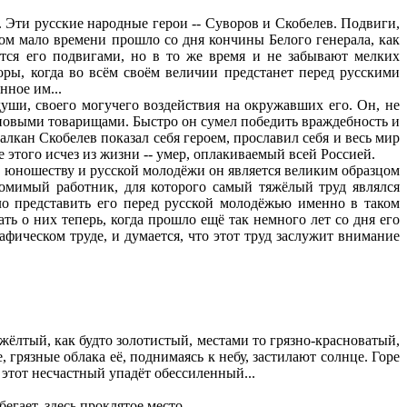
Эти русские народные герои -- Суворов и Скобелев. Подвиги,
ком мало времени прошло со дня кончины Белого генерала, как
тся его подвигами, но в то же время и не забывают мелких
оры, когда во всём своём величии предстанет перед русскими
нное им...
уши, своего могучего воздействия на окружавших его. Он, не
 новыми товарищами. Быстро он сумел победить враждебность и
лкан Скобелев показал себя героем, прославил себя и весь мир
 этого исчез из жизни -- умер, оплакиваемый всей Россией.
му юношеству и русской молодёжи он является великим образцом
томимый работник, для которого самый тяжёлый труд являлся
ло представить его перед русской молодёжью именно в таком
ть о них теперь, когда прошло ещё так немного лет со дня его
афическом труде, и думается, что этот труд заслужит внимание
о-жёлтый, как будто золотистый, местами то грязно-красноватый,
 грязные облака её, поднимаясь к небу, застилают солнце. Горе
 этот несчастный упадёт обессиленный...
ает, здесь проклятое место...