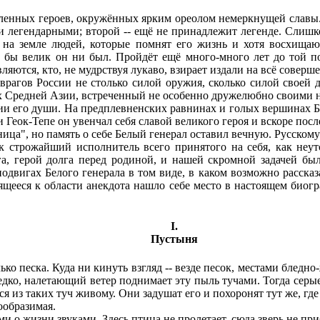
ленных героев, окружённых ярким ореолом немеркнущей славы. 
ли легендарными; второй -- ещё не принадлежит легенде. Слиш
 на земле людей, которые помнят его жизнь и хотя восхищаю
к бы велик он ни был. Пройдёт ещё много-много лет до той п
ляются, кто, не мудрствуя лукаво, взирает издали на всё соверше
рагов России не столько силой оружия, сколько силой своей д
пях Средней Азии, встреченный не особенно дружелюбно своими
чии его души. На предплевненских равнинах и голых вершинах Ба
Геок-Тепе он увенчал себя славой великого героя и вскоре после
ница", но память о себе Белый генерал оставил вечную. Русско
к строжайший исполнитель всего принятого на себя, как неу
га, герой долга перед родиной, и нашей скромной задачей бы
двигах Белого генерала в том виде, в каком возможно рассказа
ящееся к области анекдота нашло себе место в настоящем биогр
I
.
Пустыня
ько песка. Куда ни кинуть взгляд -- везде песок, местами бледн
дко, налетающий ветер поднимает эту пыль тучами. Тогда серые,
я из таких туч живому. Они задушат его и похоронят тут же, где
ообразимая.
жизни звуками. Здесь птица не пролетает, сюда зверь не прибег