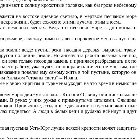
однимают к солнцу крохотные головки, как бы грозя небесному
ажется на востоке дневное светило, в мёртвом песчаном море
 искра жизни, будет сожжено этими лучами, этим зноем...
 в немногих местах. Ведь это песчаное море -- дно когда-то
еро-море, а между ними и залегло проклятое место -- пустыня
земли: везде пустил реки, насадил деревья, вырастил траву.
другой половины земли. Но ангелу эта работа оказалась не под
 он взял только песок да камень и принялся разбрасывать их по
а его работу, ужаснулся, но поправить ничего не мог: там, где
 наказание повелел ему самому жить в той пустыне, которую он
мим Аллахом "страны света" -- Ирана.
ые к зною киргизы и туркмены уходят на это время в немногие
ртвому морю движутся люди... Кто они? С виду они нисколько не
иками. В руках у них ружья с примкнутыми штыками. Слышны
рблюдов. Привычные, созданные для жизни в пустыне животные
лах подняться. А люди в белых кепи и рубахах всё идут и идут
ртвая пустыня Усть-Юрт лучше всякой крепости может защитить