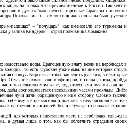
. Здесь-то и было самое сильное гнездо полудиких хищников.
го моря, на только что присоединённые к России Ташкент и
орговле и думать было нечего, торговые караваны постоянно
сандра Николаевича на землю хищников посланы были русские
ым-падишах" -- "полуцарь", как именовали его туркмены и
ска у залива Киндерли -- отряд полковника Ломакина.
х недоставало воды. Драгоценную влагу везли на верблюдах в
ь колодцы, то есть глубокие узкие ямы, на дне которых стояла
новатая на вкус. Киргизы, чтобы навредить русским, в некоторые
рт. Отчаяние охватывало и офицеров, и солдат, когда, пройдя
о часто по невыносимом жаре, под отвесными лучами солнца...
ом, дабы воспользоваться несколькими часами прохлады. Днём
лнечные лучи жгли обращённую к ним сторону. Словно тысячи
ал себе яму в виде могилы и ложился в неё, обсыпая всё тело
влажную землю и сосали её. Были случаи, что солдаты сходили
ищей, для которых недоставало места на верблюдах, едва-едва
а, а думая лишь о том, как бы облегчить страдания своих