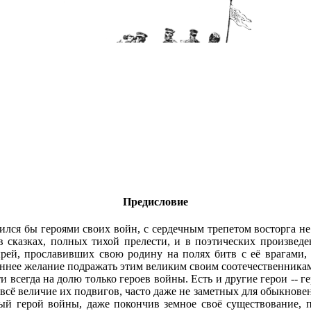
Предисловие
ился бы героями своих войн, с сердечным трепетом восторга н
в сказках, полных тихой прелести, и в поэтических произвед
ырей, прославивших свою родину на полях битв с её врагами
еннее желание подражать этим великим своим соотечественника
 всегда на долю только героев войны. Есть и другие герои -- г
ебе всё величие их подвигов, часто даже не заметных для обыкно
ный герой войны, даже покончив земное своё существование,