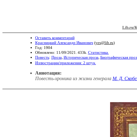
Lib.ru/
Оставить комментарий
Красницкий Александр Иванович
(
yes@lib.ru
)
Год: 1904
Обновлено: 11/09/2021. 433k.
Статистика.
Повесть
:
Проза
,
Историческая проза
,
Биографическая проз
Иллюстрации/приложения: 2 штук.
Аннотация:
Повесть-хроника из жизни генерала
М. Д. Скобе