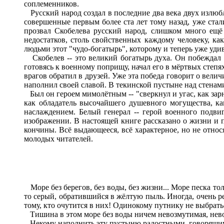
соплеменников.
Русский народ создал в последние два века двух излюб
совершенные первым более ста лет тому назад, уже ста
прозвал Скобелева русский народ, слишком много ещё
недостатков, столь свойственных каждому человеку, ка
людьми этот "чудо-богатырь", которому и теперь уже удив
Скобелев -- это великий богатырь духа. Он побеждал в
готовясь к военному поприщу, начал его в мёртвых сте
врагов обратил в друзей. Уже эта победа говорит о вели
наполнил своей славой. В текинской пустыне над стенами 
Был он героем мимолётным -- "сверкнул и угас, как зар
как обладатель высочайшего душевного могущества, ка
наслаждением. Белый генерал -- герой военного подви
изображении. В настоящей книге рассказано о жизни и по
кончины. Всё выдающееся, всё характерное, но не относ
молодых читателей.
Море без берегов, без воды, без жизни... Море песка тол
то серый, обратившийся в жёлтую пыль. Иногда, очень ре
тому, кто очутится в них! Одинокому путнику не выбратьс
Тишина в этом море без воды ничем невозмутимая, нев
Некому наполнить эту пустыню радостными, говорящими о 