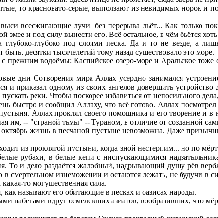
лтые, то красновато-серые, выползают из невидимых норок и п
ыси всесжигающие лучи, без перерыва льёт... Как только пок
 змее и под силу вынести его. Всё остальное, в чём бьётся хоть
глубоко-глубоко под слоями песка. Да и то не везде, а лишь
т быть, десятки тысячелетий тому назад существовало это море.
с прежним водоёмы: Каспийское озеро-море и Аральское тоже оз
вые дни Сотворения мира Аллах усердно занимался устроением 
лся и приказал одному из своих ангелов довершить устройство 
 пускать реки. Чтобы поскорее избавиться от непосильного дела,
нь быстро и сообщил Аллаху, что всё готово. Аллах посмотрел н
я пустыня. Аллах проклял своего помощника и его творение и в
нная им, -- "страной тьмы" -- Тураном, в отличие от созданной са
о октябрь жизнь в песчаной пустыне невозможна. Даже привычн
уходит из проклятой пустыни, когда зной нестерпим... но по мё
в белые рубахи, в белые кепи с ниспускающимися надзатыльн
дия. То и дело раздаётся жалобный, надрывающий душу рёв ве
 в смертельном изнеможении и остаются лежать, не будучи в си
м какая-то могущественная сила.
, как называют его обитающие в песках и оазисах народы.
ыми набегами вдруг осмелевших азиатов, вообразивших, что мё