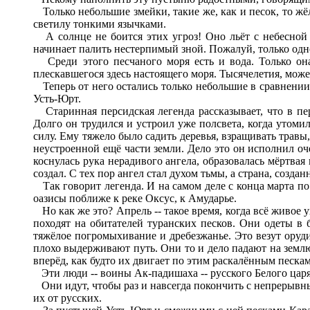
Только небольшие змейки, такие же, как и песок, то жё
светилу тонкими язычками.
А солнце не боится этих угроз! Оно льёт с небесной в
начинает палить нестерпимый зной. Пожалуй, только одной
Среди этого песчаного моря есть и вода. Только она 
плескавшегося здесь настоящего моря. Тысячелетия, може
Теперь от него остались только небольшие в сравнении 
Усть-Юрт.
Старинная персидская легенда рассказывает, что в пер
Долго он трудился и устроил уже полсвета, когда утоми
силу. Ему тяжело было садить деревья, взращивать травы,
неустроенной ещё части земли. Дело это он исполнил оче
коснулась рука нерадивого ангела, образовалась мёртва
создал. С тех пор ангел стал духом тьмы, а страна, созда
Так говорит легенда. И на самом деле с конца марта п
оазисы поближе к реке Оксус, к Амударье.
Но как же это? Апрель -- такое время, когда всё живое 
походят на обитателей туранских песков. Они одеты 
тяжёлое погромыхивание и дребезжанье. Это везут ору
плохо выдерживают путь. Они то и дело падают на землю
вперёд, как будто их двигает по этим раскалённым песка
Эти люди -- воины Ак-падишаха -- русского Белого царя
Они идут, чтобы раз и навсегда покончить с непрерывн
их от русских.