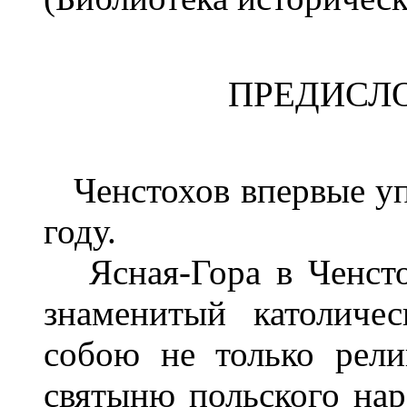
ПРЕДИСЛ
Ченстохов впервые уп
году.
Ясная-Гора в Ченстох
знаменитый католичес
собою не только рел
святыню польского нар