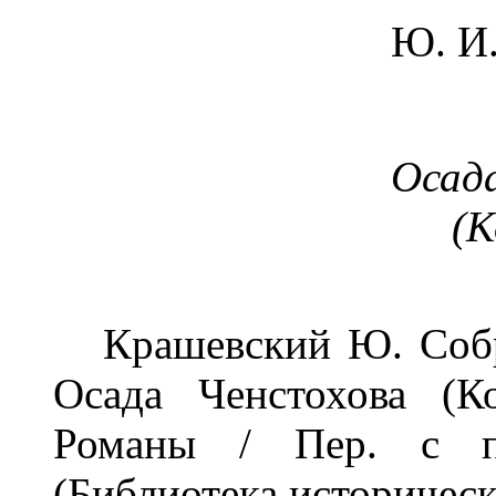
Ю. И
Осад
(К
Крашевский Ю. Собран
Осада Ченстохова (Ко
Романы / Пер. с по
(Библиотека историческ