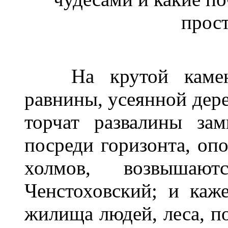
прос
На крутой каменис
равнины, усеянной дер
торчат развалины за
посреди горизонта, оп
холмов, возвышаю
Ченстоховский; и каж
жилища людей, леса, по