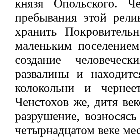
князя Опольского. Ч
пребывания этой рели
хранить Покровитель
маленьким поселение
создание человеческ
развалины и находитс
колокольни и чернее
Ченстохов же, дитя ве
разрушение, возносясь
четырнадцатом веке мес