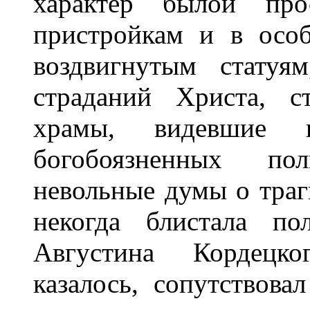
характер былой про
пристройкам и в особ
воздвигнутым статуя
страданий Христа, с
храмы, видевшие 
богобоязненных по
невольные думы о траг
некогда блистала по
Августина Кордецко
казалось, сопутствова