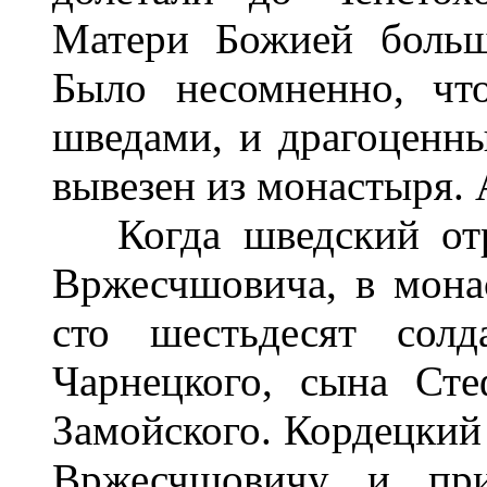
Матери Божией больш
Было несомненно, чт
шведами, и драгоценны
вывезен из монастыря. 
Когда шведский отря
Вржесчшовича, в мона
сто шестьдесят солд
Чарнецкого, сына Сте
Замойского. Кордецкий 
Вржесчшовичу и при