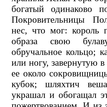
богатый одинаково п
Покровительницы Пол
нес, что мог: король 
образа свою була
обручальное кольцо; к
или ногу, завернутую в
ее около сокровищницы
кубок; шляхтич веша
украшал и обогащал эт
пожертвованием. И из 