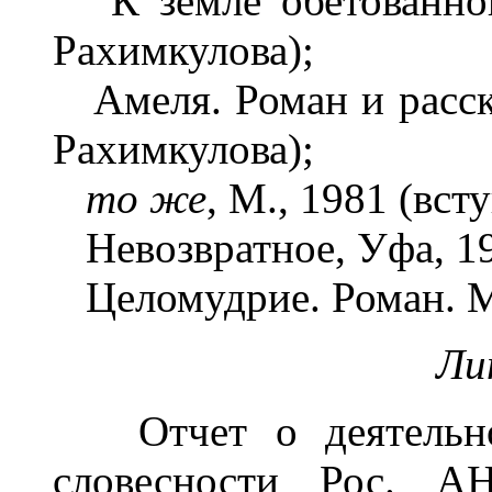
К земле обетованной,
Рахимкулова);
Амеля. Роман и расска
Рахимкулова);
то же
, М., 1981 (вст
Невозвратное, Уфа, 19
Целомудрие. Роман. М.
Ли
Отчет о деятельнос
словесности Рос. А