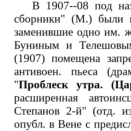
В 1907--08 под назв
сборники" (М.) были
заменившие одно им. ж-
Буниным и Телешовым
(1907) помещена запр
антивоен. пьеса (др
"
Проблеск утра. (Ца
расширенная автоинс
Степанов 2-й" (отд. и
опубл. в Вене с предис