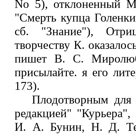
No 5), отклоненный М
"Смерть купца Голенкин
сб. "Знание"), Отри
творчеству К. оказалос
пишет В. С. Миролюб
присылайте. я его лит
173).
Плодотворным для К
редакцией" "Курьера", 
И. А. Бунин, Н. Д. Т