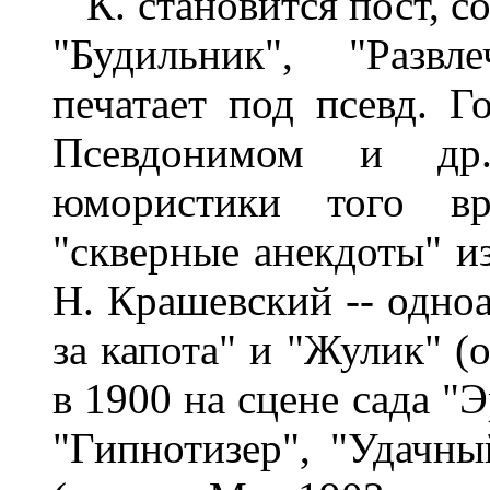
К. становится пост, с
"Будильник", "Развл
печатает под псевд. Г
Псевдонимом и др.
юмористики того вр
"скверные анекдоты" из
Н. Крашевский -- одно
за капота" и "Жулик" (о
в 1900 на сцене сада "
"Гипнотизер", "Удачны