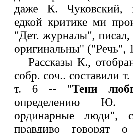
даже К. Чуковский, 
едкой критике ми прои
"Дет. журналы", писал
оригинальны" ("Речь", 1
Рассказы К., отобран
собр. соч.. составили т. 
т. 6 -- "
Тени люб
определению Ю. В
ординарные люди", с
правдиво говорят о