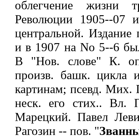
облегчение жизни тр
Революции 1905--07 и
центральной. Издание 
и в 1907 на No 5--6 бы
В "Нов. слове" К. о
произв. башк. цикла 
картинам; псевд. Мих.
неск. его стих.. Вл.
Марецкий. Павел Левин
Рагозин -- пов. "
Званны