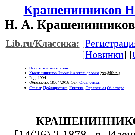
Крашенинников Н
Н. А. Крашенинников
[
Регистраци
Lib.ru/Классика:
[
Новинки
] [
Оставить комментарий
Крашенинников Николай Александрович
(
yes@lib.ru
)
Год: 1994
Обновлено: 19/04/2016. 16k.
Статистика.
Статья
:
Публицистика
,
Критика
,
Справочная
Об авторе
КРАШЕНИННИКОВ
[14(26).2.1878, г. Иле