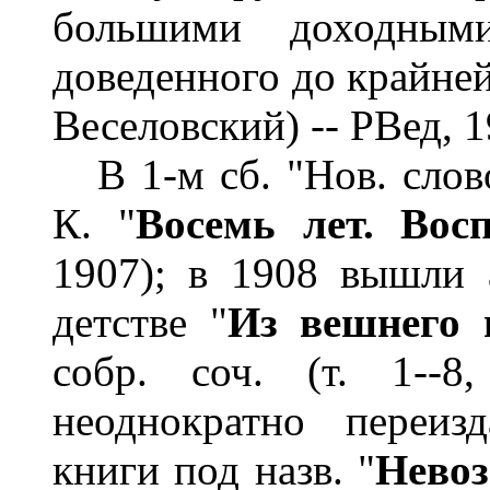
большими доходным
доведенного до крайне
Веселовский) -- РВед, 19
В 1-м сб. "Нов. слово
К. "
Восемь лет. Вос
1907); в 1908 вышли 
детстве "
Из вешнего 
собр. соч. (т. 1--8
неоднократно переиз
книги под назв. "
Невоз