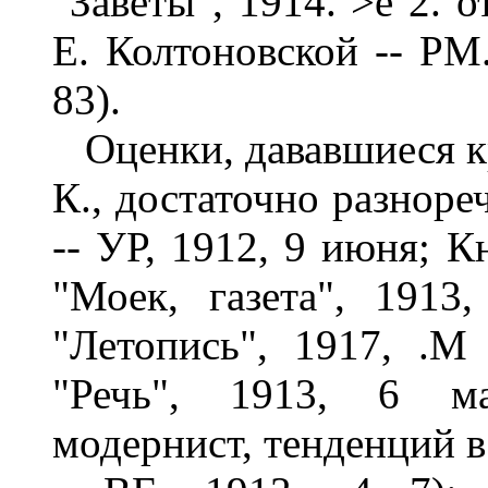
"Заветы", 1914. >е 2. от
Е. Колтоновской -- РМ.
83).
Оценки, дававшиеся кр
К., достаточно разноре
-- УР, 1912, 9 июня; К
"Моек, газета", 1913
"Летопись", 1917, .М
"Речь", 1913, 6 ма
модернист, тенденций в