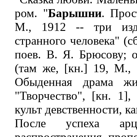
ром. "
Барышни
. Прос
М., 1912 -- три изд
странного человека" (сб
поев. В. Я. Брюсову; о
(там же, [кн.] 19, М.
Обыденная драма жи
"Творчество", [кн. 1],
культ девственности, к
После успеха арц
распространения проп