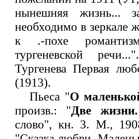
нынешняя жизнь... з
необходимо в зеркале ж
к .-похе романтиз
тургеневской речи..
Тургенева Первая люб
(1913).
Пьеса "
О маленько
произв.: "
Две жизни.
слово", кн. 3. М., 190
"Сказка любви. Маленьк