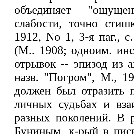
объединяет "ощуще
слабости, точно стиш
1912, No 1, 3-я паг., 
(М.. 1908; одноим. инс
отрывок -- эпизод из 
назв. "Погром", М., 19
должен был отразить 
личных судьбах и вза
разных поколений. В 
Буниным, к-рый в пис