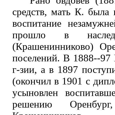
Рано овдовев (1881)
средств, мать К. была
воспитание незамужне
прошло в наследс
(Крашенинниково) Оре
поселений. В 1888--97 
г-зии, а в 1897 поступ
(окончил в 1901 с дипл
усыновлен воспитавш
решению Оренбург