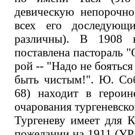
девическую непорочно
всех его доследующи
различны). В 1908 
поставлена пастораль "
рой -- "Надо не боятьс
быть чистым!". Ю. Соб
68) находит в героине
очарования тургеневско
Тургеневу имеет для К
пожелании на 1911 (УР,