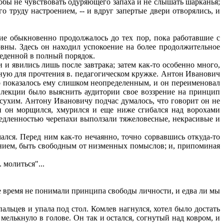
бы не чувствовать одуряющего запаха и не слышать шарканья;
 труду настроением, -- и вдруг запертые двери отворялись, и
ие обыкновенно продолжалось до тех пор, пока работавшие с
ны. Здесь он находил успокоение на более продолжительное
веденной в полный порядок.
и явились лишь после завтрака; затем как-то особенно много,
нную для прочтения в. педагогическом кружке. Антон Иванович
это показалось ему слишком неопределенным, и он переименовал
о лекции было выяснить аудитории свое воззрение на принцип
 сухим. Антону Ивановичу подчас думалось, что говорит он не
, и он морщился, хмурился и еще ниже сгибался над ворохами
с медленностью черепахи выползали тяжеловесные, некрасивые и
ся. Перед ним как-то нечаянно, точно сорвавшись откуда-то
овением, быть свободным от низменных помыслов; и, припоминая
 молиться"...
гое время не понимали принципа свободы личности, и едва ли мы
льцев и упала под стол. Комлев нагнулся, хотел было достать
 мелькнуло в голове. Он так и остался, согнутый над ковром, и