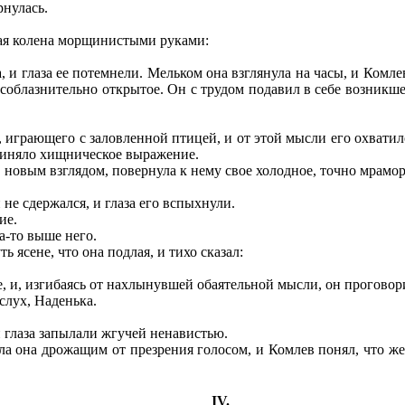
нулась.
рая колена морщинистыми руками:
 и глаза ее потемнели. Мельком она взглянула на часы, и Комле
, соблазнительно открытое. Он с трудом подавил в себе возник
играющего с заловленной птицей, и от этой мысли его охватило 
приняло хищническое выражение.
новым взглядом, повернула к нему свое холодное, точно мрамо
не сдержался, и глаза его вспыхнули.
ие.
а-то выше него.
ясене, что она подлая, и тихо сказал:
 и, изгибаясь от нахлынувшей обаятельной мысли, он проговор
слух, Наденька.
 глаза запылали жгучей ненавистью.
ала она дрожащим от презрения голосом, и Комлев понял, что ж
IV.