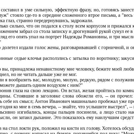
ставил в уме сильную, эффектную фразу, но, готовясь занести
уж" стояло где-то в середине сложенного втрое письма, а "весь 
ека глаз, странно передернувшись, задрожали.
о сильно, что он подался к столу всем корпусом и прижался к 
жением забрал со стола записку и дрогнувшей рукой сунул ее в
ляд его опять упал на портрет Надежды Романовны, и три мысли 
"
 долетел издали голос жены, разговаривавшей с горничной, и о
нные седые клочья расползлись с затылка по воротнику; закуси
о вы, принадлежа ненавистному мне человеку, бежите моей любви
нел, но не читать дальше уже не мог.
ли я вообразить вас, молодую, милую, редкую, рядом с полуживы
 можете дышать одним воздухом с ним?"
онив глаза на свою лекцию. Он встал, желая пройтись по комна
едины. Стоявшие в заголовке слова обожгли его, -- он проче
ить себе их смысл; Антон Иванович машинально пробежал уже пр
ня ко мне в семь вечера, -- знайте, что услышите выстрел", -- п
ивно изгибались, концы пальцев посинели, а лицо стало наст
сли, он затаил дыхание. Это показалось ему наилучшим средств
на стол локти рук, положил на кисти их голову. Хотелось обсуд
о, с размаху написал на бумаге, попавшейся под руку: "Может