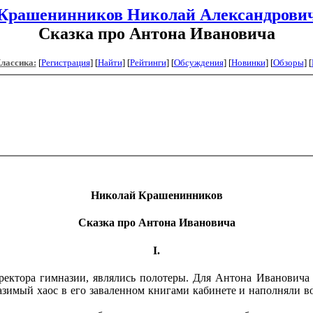
Крашенинников Николай Александрови
Сказка про Антона Ивановича
Классика:
[
Регистрация
]
[
Найти
] [
Рейтинги
] [
Обсуждения
] [
Новинки
] [
Обзоры
] [
Николай Крашенинников
Сказка про Антона Ивановича
I.
ектора гимназии, являлись полотеры. Для Антона Ивановича 
имый хаос в его заваленном книгами кабинете и наполняли во