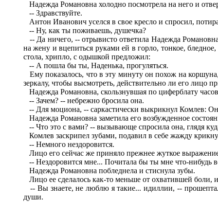
Надежда Романовна холодно посмотрела на него и отвер
-- Здравствуйте.
Антон Иванович уселся в свое кресло и спросил, поти
-- Ну, как ты поживаешь, душечка?
-- Да ничего, -- отрывисто ответила Надежда Романовна,
на жену и вцепиться руками ей в горло, тонкое, бледное
стола, хрипло, с одышкой предложил:
-- А пошла бы ты, Наденька, прогуляться.
Ему показалось, что в эту минуту он похож на коршуна, 
зеркалу, чтобы высмотреть, действительно ли его лицо 
Надежда Романовна, скользнувшая по циферблату часов 
-- Зачем? -- небрежно бросила она.
-- Для моциона, -- саркастически выкрикнул Комлев: Он 
Надежда Романовна заметила его возбужденное состоян
-- Что это с вами? -- вызывающе спросила она, глядя куд
Комлев заскрипел зубами, подавил в себе жажду крикнуть 
-- Немного нездоровится.
Лицо его сейчас же приняло прежнее жуткое выражение,
-- Нездоровится мне... Почитала бы ты мне что-нибудь в
Надежда Романовна побледнела и стиснула зубы.
Лицо ее сделалось как-то меньше от охватившей боли, и
-- Вы знаете, не люблю я такие... идиллии, -- прошепт
души.