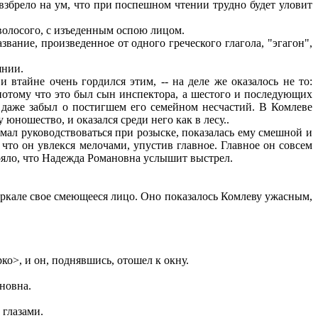
взбрело на ум, что при поспешном чтении трудно будет уловит
оволосого, с изъеденным оспою лицом.
вание, произведенное от одного греческого глагола, "эгагон",
янии.
 втайне очень гордился этим, -- на деле же оказалось не то:
, потому что это был сын инспектора, а шестого и последующих
у даже забыл о постигшем его семейном несчастий. В Комлеве
юношество, и оказался среди него как в лесу..
мал руководствоваться при розыске, показалась ему смешной и
 что он увлекся мелочами, упустив главное. Главное он совсем
стояло, что Надежда Романовна услышит выстрел.
еркале свое смеющееся лицо. Оно показалось Комлеву ужасным,
рко>, и он, поднявшись, отошел к окну.
ановна.
 глазами.