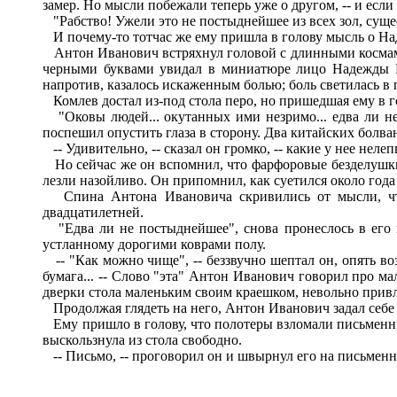
замер. Но мысли побежали теперь уже о другом, -- и если 
"Рабство! Ужели это не постыднейшее из всех зол, суще
И почему-то тотчас же ему пришла в голову мысль о Над
Антон Иванович встряхнул головой с длинными космами 
черными буквами увидал в миниатюре лицо Надежды Ро
напротив, казалось искаженным болью; боль светилась в 
Комлев достал из-под стола перо, но пришедшая ему в го
"Оковы людей... окутанных ими незримо... едва ли не 
поспешил опустить глаза в сторону. Два китайских болван
-- Удивительно, -- сказал он громко, -- какие у нее неле
Но сейчас же он вспомнил, что фарфоровые безделушки 
лезли назойливо. Он припомнил, как суетился около год
Спина Антона Ивановича скривились от мысли, что 
двадцатилетней.
"Едва ли не постыднейшее", снова пронеслось в его го
устланному дорогими коврами полу.
-- "Как можно чище", -- беззвучно шептал он, опять возвр
бумага... -- Слово "эта" Антон Иванович говорил про 
дверки стола маленьким своим краешком, невольно привл
Продолжая глядеть на него, Антон Иванович задал себе в
Ему пришло в голову, что полотеры взломали письменный
выскользнула из стола свободно.
-- Письмо, -- проговорил он и швырнул его на письменн