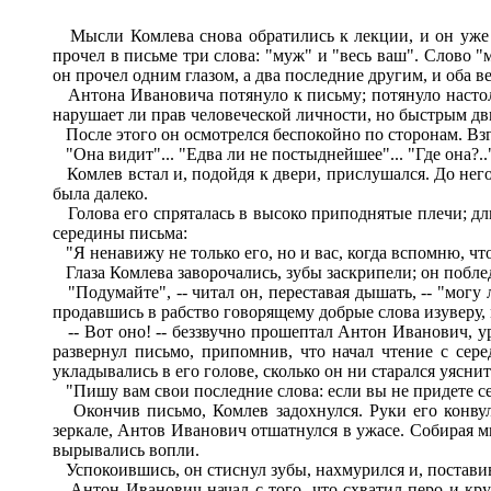
Мысли Комлева снова обратились к лекции, и он уже со
прочел в письме три слова: "муж" и "весь ваш". Слово "м
он прочел одним глазом, а два последние другим, и оба в
Антона Ивановича потянуло к письму; потянуло настольк
нарушает ли прав человеческой личности, но быстрым дви
После этого он осмотрелся беспокойно по сторонам. Взг
"Она видит"... "Едва ли не постыднейшее"... "Где она?..
Комлев встал и, подойдя к двери, прислушался. До него
была далеко.
Голова его спряталась в высоко приподнятые плечи; дли
середины письма:
"Я ненавижу не только его, но и вас, когда вспомню, чт
Глаза Комлева заворочались, зубы заскрипели; он поблед
"Подумайте", -- читал он, переставая дышать, -- "могу 
продавшись в рабство говорящему добрые слова изуверу,
-- Вот оно! -- беззвучно прошептал Антон Иванович, ур
развернул письмо, припомнив, что начал чтение с сер
укладывались в его голове, сколько он ни старался уясн
"Пишу вам свои последние слова: если вы не придете сегод
Окончив письмо, Комлев задохнулся. Руки его конвульс
зеркале, Антов Иванович отшатнулся в ужасе. Собирая мы
вырывались вопли.
Успокоившись, он стиснул зубы, нахмурился и, поставив 
Антон Иванович начал с того, что схватил перо и крупн