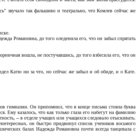
ь" звучало так фальшиво и театрально, что Комлев сейчас же
иске.
ежда Романовна, до того оледенила его, что он забыл спрятать
орничная вошла, не постучавшись, до того взбесила его, что он
ел Катю ни за что, но сейчас же забыл и об обиде, и о Кате.
в гимназии. Он припомнил, что в конце письма стояла буква
я. Ему казалось, что как только глаза его набегут на фамилию
тность, -- в отделе учащих или учащихся следовало отыскивать.
еинтересных, он быстро придвинул список учеников восьмого
азических балах Надежда Романовна почти всегда танцевала с