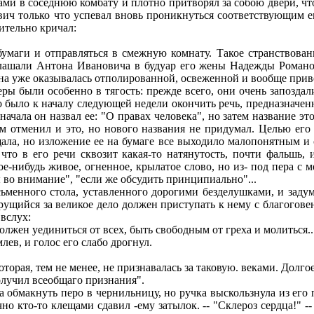
и в соседнюю комбату и плотно притворял за собою двери, что
ич только что успевал вновь проникнуться соответствующим его
ительно кричал:
умаги и отправляться в смежную комнату. Такое странствован
ашали Антона Ивановича в будуар его жены Надежды Романов
у она уже оказывалась отполированной, освеженной и вообще при
были особенно в тягость: прежде всего, они очень запоздали 
мо было к началу следующей недели окончить речь, предназначе
начала он назвал ее: "О правах человека", но затем название 
ом отменил и это, но нового названия не придумал. Целью ег
щала, но изложение ее на бумаге все выходило малопонятным и
 что в его речи сквозит какая-то натянутость, почти фальшь
кое-нибудь живое, огненное, крылатое слово, но из- под пера 
 во внимание", "если же обсудить принципиально"...
нного стола, уставленного дорогими безделушками, и задумал
 берущийся за великое дело должен приступать к нему с благог
вслух:
олжен уединиться от всех, быть свободным от греха и молиться...
ев, и голос его слабо дрогнул.
которая, тем не менее, не признавалась за таковую. веками. Дол
олучил всеобщаго признания".
бмакнуть перо в чернильницу, но ручка выскользнула из его па
но кто-то клещами сдавил -ему затылок. -- "Склероз сердца!" --