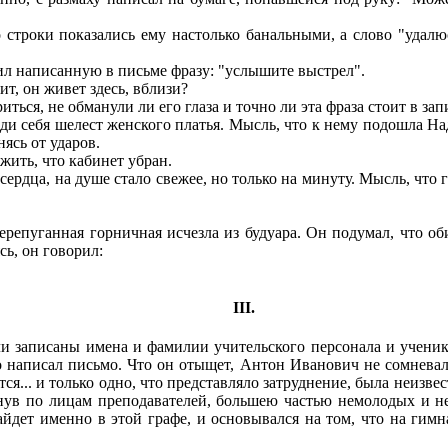
троки показались ему настолько банальными, а слово "удалюс
л написанную в письме фразу: "услышите выстрел".
ит, он живет здесь, вблизи?
ся, не обманули ли его глаза и точно ли эта фраза стоит в зап
и себя шелест женского платья. Мысль, что к нему подошла Над
ясь от ударов.
жить, что кабинет убран.
ердца, на душе стало свежее, но только на минуту. Мысль, что г
пуганная горничная исчезла из будуара. Он подумал, что обид
ь, он говорил:
III.
 записаны имена и фамилии учительского персонала и ученико
о написал письмо. Что он отыщет, Антон Иванович не сомневалс
я... и только одно, что представляло затруднение, была неизвес
нув по лицам преподавателей, большею частью немолодых и н
йдет именно в этой графе, и основывался на том, что на гимн