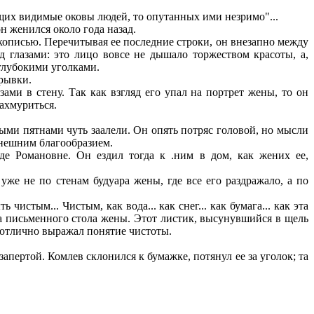
щих видимые оковы людей, то опутанных ими незримо"...
н женился около года назад.
кописью. Перечитывая ее последние строки, он внезапно между
 глазами: это лицо вовсе не дышало торжеством красоты, а,
 глубокими уголками.
брывки.
ми в стену. Так как взгляд его упал на портрет жены, то он
нахмуриться.
ми пятнами чуть заалели. Он опять потряс головой, но мысли
внешним благообразием.
 Романовне. Он ездил тогда к .ним в дом, как жених ее,
уже не по стенам будуара жены, где все его раздражало, а по
истым... Чистым, как вода... как снег... как бумага... как эта
ка письменного стола жены. Этот листик, высунувшийся в щель
 отлично выражал понятие чистоты.
пертой. Комлев склонился к бумажке, потянул ее за уголок; та