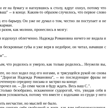
 ее на бумагу и нагнувшись к столу, вдруг охнул, потому что
ваш" -- в конце. Каким-то образом случилось, что первое слово
его барьеру. Он уже не думал о том, честно ли поступает и не
 карман.
разом, как молнии, пронеслись в мозгу:
н вздохнул облегченно. Надежда Романовна ничего не видала и
в бескровные губы и уже веря в недоброе, он читал, начавши с
"...
м, что родилось и умерло, как только родилось... Неужели вы,
те, но пол ходил под его ногами, и трясущейся рукой он снова
л: "Дорогая Надежда Романовна", -- но последующие фразы не
очтенную середину письма и застрял на конце:
рочел он. -- До семи часов я буду ждать. Весь ваш С.".
олько безобразно, искаженное судорогой, что, увидав себя в
ом успокоиться, потому что вместе с вздохами из груди у него
ить несчастие, но мыслей не было.
е считать себя свободной и жить, как вам заблагорассудится.