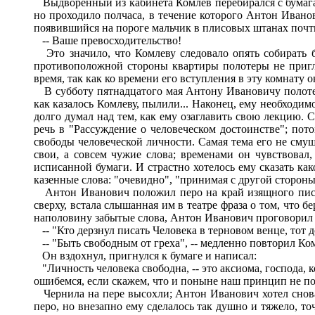
Выдворенный из кабинета Комлев перебирался с бумагам
но проходило полчаса, в течение которого Антон Иванов
появившийся на пороге мальчик в плисовых штанах почт
-- Ваше превосходительство!
Это значило, что Комлеву следовало опять собирать б
противоположной стороны квартиры полотеры не пригл
время, так как ко времени его вступления в эту комнат
В субботу пятнадцатого мая Антону Ивановичу полотеры 
как казалось Комлеву, пылили... Наконец, ему необходи
долго думал над тем, как ему озаглавить свою лекцию. С
речь в "Рассуждение о человеческом достоинстве"; пот
свободы человеческой личности. Самая тема его не сму
свои, а совсем чужие слова; временами он чувствовал,
исписанной бумаги. И страстно хотелось ему сказать ка
казенные слова: "очевидно", "принимая с другой стороны
Антон Иванович положил перо на край изящного письме
сверху, встала слышанная им в театре фраза о том, что
наполовину забытые слова, Антон Иванович проговорил 
-- "Кто дерзнул писать Человека в терновом венце, тот д
-- "Быть свободным от греха", -- медленно повторил Комл
Он вздохнул, пригнулся к бумаге и написал:
"Личность человека свободна, -- это аксиома, господа, 
ошибемся, если скажем, что и поныне наш принцип не п
Чернила на пере высохли; Антон Иванович хотел снова о
перо, но внезапно ему сделалось так душно и тяжело, точ