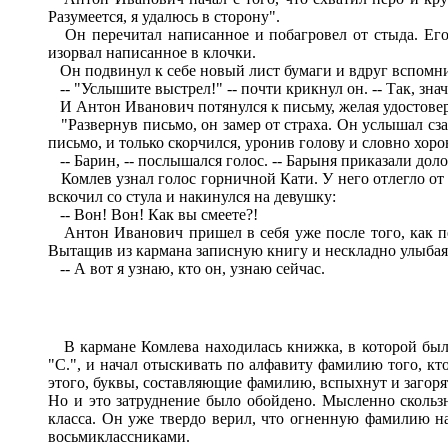
Разумеется, я удалюсь в сторону".
Он перечитал написанное и побагровел от стыда. Его с
изорвал написанное в клочки.
Он подвинул к себе новый лист бумаги и вдруг вспомни
-- "Услышите выстрел!" -- почти крикнул он. -- Так, знач
И Антон Иванович потянулся к письму, желая удостоверить
"Развернув письмо, он замер от страха. Он услышал сзад
письмо, и только скорчился, уронив голову и словно хорон
-- Барин, -- послышался голос. -- Барыня приказали доло
Комлев узнал голос горничной Кати. У него отлегло от с
вскочил со стула и накинулся на девушку:
-- Вон! Вон! Как вы смеете?!
Антон Иванович пришел в себя уже после того, как пере
Вытащив из кармана записную книгу и нескладно улыбаяс
-- А вот я узнаю, кто он, узнаю сейчас.
В кармане Комлева находилась книжка, в которой были
"С.", и начал отыскивать по алфавиту фамилию того, кт
этого, буквы, составляющие фамилию, вспыхнут и загорятс
Но и это затруднение было обойдено. Мысленно скольз
класса. Он уже твердо верил, что огненную фамилию на
восьмиклассниками.