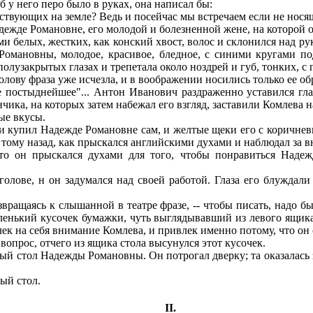
б у него перо было в руках, она написал бы:
ствующих на земле? Ведь и посейчас мы встречаем если не нося
ежде Романовне, его молодой и болезненной жене, на которой о
белых, жестких, как конский хвост, волос и склонился над ру
мановны, молодое, красивое, бледное, с синими кругами под
полузакрытых глазах и трепетала около ноздрей и губ, тонких, с
лову фраза уже исчезла, и в воображении носились только ее о
постыднейшее"... Антон Иванович раздраженно уставился глаза
чика, на которых затем набежал его взгляд, заставили Комлева 
пые вкусы.
купил Надежде Романовне сам, и желтые щеки его с коричневы
а тому назад, как прыскался английскими духами и наблюдал за 
он прыскался духами для того, чтобы понравиться Надежде
лове, н он задумался над своей работой. Глаза его блуждали 
ащаясь к слышанной в театре фразе, -- чтобы писать, надо быть ч
маленький кусочек бумажки, чуть выглядывавший из левого ящи
ек на себя внимание Комлева, и привлек именно потому, что он
опрос, отчего из ящика стола высунулся этот кусочек.
 стол Надежды Романовны. Он потрогал дверку; та оказалась за
ый стол.
I
I
.