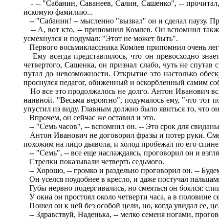
- -- "Сабанин, Саванеев, Салин, Сашенко", -- прочитал
искомую фамилию...
-- "Сабанин! -- мысленно "вызвал" он и сделал паузу. П
-- А, вот кто, -- припомнил Комлев. Он вспомнил также 
усмехнулся и подумал: "Этот не может быть".
Первого восьмиклассника Комлев припомнил очень легко,
Ему всегда представлялось, что он превосходно знает 
четвертого, Сашенка, он признал слабо, чуть не спутав
путал до невозможности. Открытие это настолько обеск
проснулся педагог, обиженный и оскорбленный самим собою
Но все это продолжалось не долго. Антон Иванович вспо
наивной. "Весьма вероятно", подумалось ему, "что тот п
упустил из виду. Главным должно было явиться то, что он
Впрочем, он сейчас же оставил и это.
-- "Семь часов", -- вспомнил он. -- Это срок для свидань
Антон Иванович не договорил фразы и потер руки. Смеял
похожим на лицо дьявола, и холод пробежал по его спине
-- "Семь", -- все еще наслаждаясь, проговорил он и взгля
Стрелки показывали четверть седьмого.
-- Хорошо, -- громко и раздельно проговорил он. -- Буде
Он уселся поудобнее в кресло, и даже постучал пальцами 
Губы нервно подергивались, но смеяться он боялся: сли
У окна он простоял около четверти часа, а в половине с
Пошел он к ней без особой цели, но, когда увидал ее, цел
-- Здравствуй, Наденька, -- мелко семеня ногами, прогов