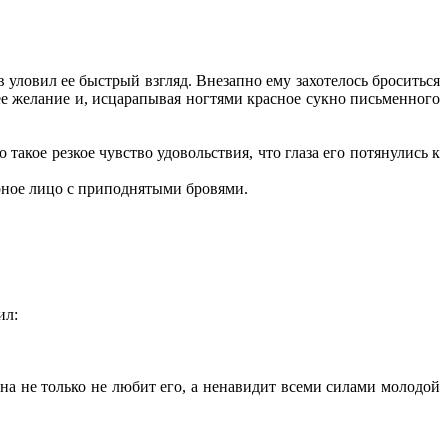
в уловил ее быстрый взгляд. Внезапно ему захотелось броситься
шее желание и, исцарапывая ногтями красное сукно письменного
такое резкое чувство удовольствия, что глаза его потянулись к
рное лицо с приподнятыми бровями.
ил:
ена не только не любит его, а ненавидит всеми силами молодой