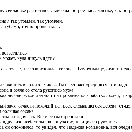
 сейчас же расползлось такое же острое наслажденье, как остр
:
ня я так утомлен, так утомлен.
а губами, точно прошептала:
ь.
 встретились.
ь может, куда-нибудь идти?
залось, у нее закружилась голова... Взмахнула руками и неловк
ал звонить в колокольчик. -- Ты и тут распорядишься, что надо.
овна и взяла со стола рукопись мужа.
вах человеческой личности и проклиналось рабство людей, и вдр
й звук, отчасти похожий на треск сломавшегося дерева, отчаст
 большая собака.
ом и поднялась. Веки ее глаз трепетали.
 вдруг изо всей силы швырнула ему в лицо его рукопись.
он опомнился, то увидел, что Надежда Романовна, вся бледная