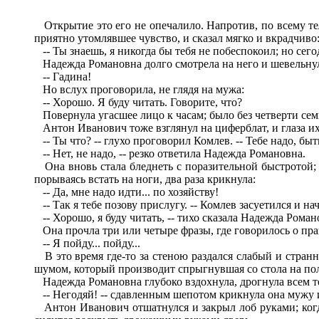
Открытие это его не опечалило. Напротив, по всему телу
приятно утомлявшее чувство, и сказал мягко и вкрадчиво
-- Ты знаешь, я никогда бы тебя не побеспокоил; но сегод
Надежда Романовна долго смотрела на него и шевельнул
-- Гадина!
Но вслух проговорила, не глядя на мужа:
-- Хорошо. Я буду читать. Говорите, что?
Повернула угасшее лицо к часам; было без четверти сем
Антон Иванович тоже взглянул на циферблат, и глаза их
-- Ты что? -- глухо проговорил Комлев. -- Тебе надо, быт
-- Нет, не надо, -- резко ответила Надежда Романовна.
Она вновь стала бледнеть с поразительной быстротой; ка
порываясь встать на ноги, два раза крикнула:
-- Да, мне надо идти... по хозяйству!
-- Так я тебе позову прислугу. -- Комлев засуетился и нач
-- Хорошо, я буду читать, -- тихо сказала Надежда Роман
Она прочла три или четыре фразы, где говорилось о пра
-- Я пойду... пойду...
В это время где-то за стеною раздался слабый и странны
шумом, который производит спрыгнувшая со стола на пол
Надежда Романовна глубоко вздохнула, дрогнула всем тел
-- Негодяй! -- сдавленным шепотом крикнула она мужу и
Антон Иванович отшатнулся и закрыл лоб руками; когда 