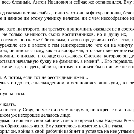
, весь бледный, Антон Иванович и сейчас же остановился. Ему 
ред глазами встала слабая, точно чахоточная фигура юноши, бел
и данное им этому ученику нелепое, ни с чем несообразное наз
 зато ни второго, ни третьего припомнить оказался не в состо
не только внешность своих воспитанников, но и душу их, -- и
 с соседом по скамье Сбитневым, пятого представил себе легко
уражило его и вместе с тем заинтересовало, что он на минут
; он дивился тому, как это воображал, что знает вверенное ему 
мнил о письме, п сердце его сжалось. Система, которою он ду
оставил начальную букву не фамилии, а имени"... Его поразило,
 живет где-то здесь, вблизи, потому что иначе бы в письме не 
я. А потом, если тот не бесстыдный лжец...
ся он долго, с наслаждением, и остановился, лишь увидав в з
.
нул на часы.
м ждать.
по столу. Сидя, он уже ни о чем не думал, но в кресле стало жа
шком уж нехорошее делалось лицо.
едьмого вошел в свой кабинет, где в то время была Надежда Ром
ь обрисовалась ясно. Ему захотелось посмотреть ей в глаза.
орил он, войдя в свой рабочий кабинет и уставясь на нее утлыми