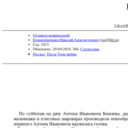
Lib.ru/
Оставить комментарий
Крашенинников Николай Александрович
(
yes@lib.ru
)
Год: 1915
Обновлено: 20/04/2016. 36k.
Статистика.
Рассказ
:
Проза
Тени любви
По субботам на дачу Антона Ивановича Комлева, дир
мальчишки в плисовых шароварах производили невообраз
нервного Антона Ивановича кружилась голова.