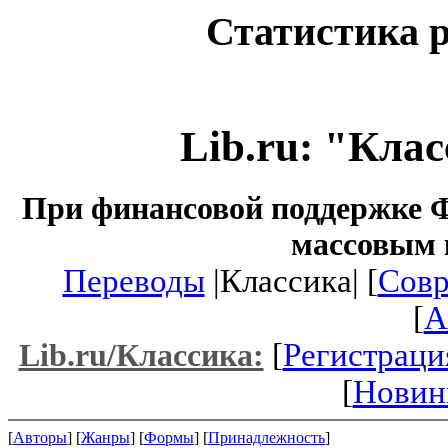
Статистика р
Lib.ru: "Кла
При финансовой поддержке Ф
массовым 
Переводы
|Классика| [
Совр
[
A
[
Регистраци
Lib.ru/Классика:
[
Новин
[
Авторы
] [
Жанры
] [
Формы
] [
Принадлежность
]