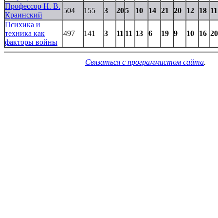
Профессор Н. В.
504
155
3
20
5
10
14
21
20
12
18
11
Краинский
Психика и
техника как
497
141
3
11
11
13
6
19
9
10
16
20
факторы войны
Связаться с программистом сайта
.