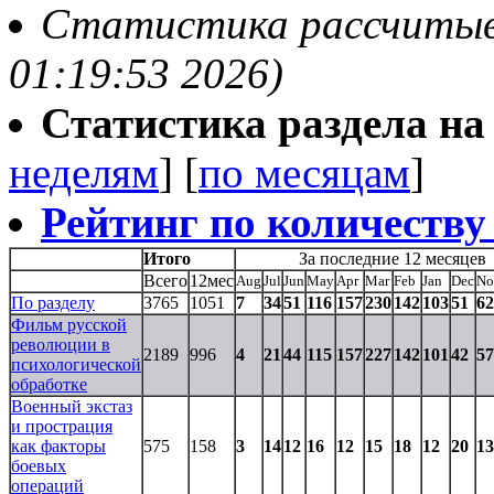
Статистика рассчитывае
01:19:53 2026)
Статистика раздела на t
неделям
] [
по месяцам
]
Рейтинг по количеству
Итого
За последние 12 месяцев
Всего
12мес
Aug
Jul
Jun
May
Apr
Mar
Feb
Jan
Dec
No
По разделу
3765
1051
7
34
51
116
157
230
142
103
51
62
Фильм русской
революции в
2189
996
4
21
44
115
157
227
142
101
42
57
психологической
обработке
Военный экстаз
и прострация
как факторы
575
158
3
14
12
16
12
15
18
12
20
13
боевых
операций