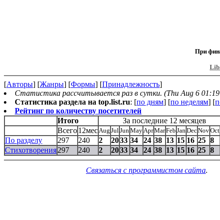
При фин
Lib
[
Авторы
] [
Жанры
] [
Формы
] [
Принадлежность
]
Статистика рассчитывается раз в сутки. (Thu Aug 6 01:19
Статистика раздела на top.list.ru
: [
по дням
] [
по неделям
] [
п
Рейтинг по количеству посетителей
Итого
За последние 12 месяцев
Всего
12мес
Aug
Jul
Jun
May
Apr
Mar
Feb
Jan
Dec
Nov
Oct
По разделу
297
240
2
20
33
34
24
38
13
15
16
25
8
Стихотворения
297
240
2
20
33
34
24
38
13
15
16
25
8
Связаться с программистом сайта
.