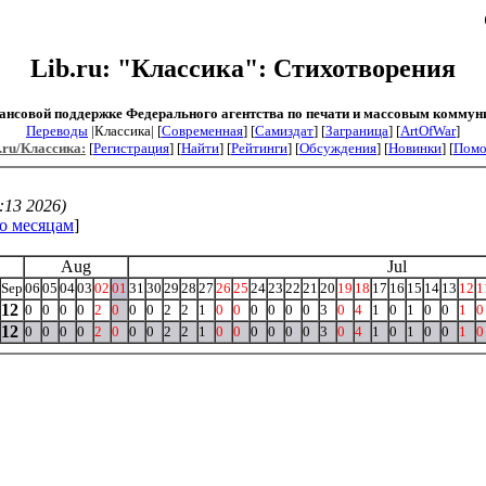
Lib.ru: "Классика": Стихотворения
ансовой поддержке Федерального агентства по печати и массовым коммун
Переводы
|Классика| [
Современная
] [
Самиздат
] [
Заграница
] [
ArtOfWar
]
.ru/Классика:
[
Регистрация
] [
Найти
] [
Рейтинги
] [
Обсуждения
] [
Новинки
] [
Пом
:13 2026)
о месяцам
]
Aug
Jul
Sep
06
05
04
03
02
01
31
30
29
28
27
26
25
24
23
22
21
20
19
18
17
16
15
14
13
12
1
12
0
0
0
0
2
0
0
0
2
2
1
0
0
0
0
0
0
3
0
4
1
0
1
0
0
1
0
12
0
0
0
0
2
0
0
0
2
2
1
0
0
0
0
0
0
3
0
4
1
0
1
0
0
1
0