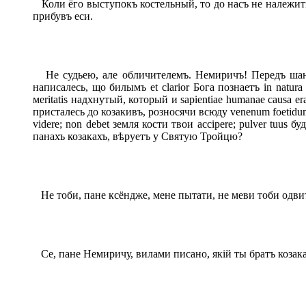
Коли ёго выступокъ костельный, то до насъ не належить,
прибувъ еси.
Не судьею, але обличителемъ. Немиричъ! Передъ шановн
написалесь, що билымъ et clarior Бога познаетъ in natura 
меritatis надхнутый, который и sapientiae humanae causa e
присталесь до козакивъ, розносячи всюду venenum foetidu
videre; non debet земля кости твои accipere; pulver tuus бу
панахъ козакахъ, вѣруетъ у Святую Тройцю?
Не тоби, пане ксёндже, мене пытати, не меви тоби одвит
Се, пане Немиричу, вилами писано, якій ты братъ козакам