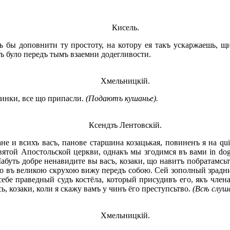
Кисель.
 бы доповнити ту простоту, на котору ея такъ ускаржаешь, 
ъ було передъ тымъ взаемни додегливости.
Хмельницкій.
жинки, все що припасли.
(Подаютъ кушанье).
Ксендзъ Лентовскій.
и всихъ васъ, панове старшина козацькая, повиненъ я на qui
вятой Апостольской церкви, однакъ мы згодимся въ вами in do
абуть добре ненавидите вы васъ, козаки, що навитъ побратамсьт
ого въ великою скрухою вижу передъ собою. Сей зополный зрадн
бе праведный судъ костёла, который присудивъ его, якъ члена
ь, козаки, коли я скажу вамъ у чинъ ёго преступсьтво.
(Всѣ слуш
Хмельницкій.