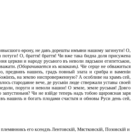
наивысшого ѳрону, не давъ дорешты имъяни нашому загинути! О,
и потуги! О, браття! браття! Чи вже така бидна доля присужена
я церкви и народу русьвого въ неволи лядськои египетськои,
бважати.
(Оборачивается къ козакамъ).
Чіе серце не обважиться
го, предвивъ нашихъ, градъ повный злата и срибра и ваменіи
 Божіихъ, на землю ниспроверженную? А особливе на храмъ сей,
ралось стародавне вече, де русьвіи люде ствержали уставы своей
едоли, поруги и неволи нашои! О земле, земле русьвая! Довго
о запустиньня? Чи не взійде теперь надъ тобою щироясная заря
въ нашихъ и богатъ плодами счастьтя и обновы Руси день сей,
племянникъ его ксендзъ Лентовскій, Мястковскій, Позовскій и