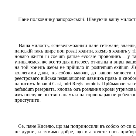
Пане полковнику запорожській! Шануючи вашу милость п
Ваша милость, ясневельможный пане гетьмане, знаешь, що
панській такъ щире пои possit ходити, якемъ я ходивъ у 
новаго життя iu coelum patriae evocare проводивъ -- у 
утишалемся, же все то для интересу отчизны и виры вашо
на той конецъ жебы не прійшло in postremum exitium.
коллегами дали, въ собою маючи, до вашои милости пос
реестроваго війська restaurationem давнихъ правъ и св
написомъ Johanni Casi, miri Regis nominis. Пріймаючи та
nefandum резервата, хлопвъ одъ розляння крови утримоват
имъ послуше ньство панамъ и на горло караючи ребеллант
приступити.
Се, пане Киселю, що вы поприносили въ собою от-си клейн
не дурни, и тямимо добре, що вы хочете насъ прибо