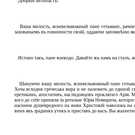
Добрый антипастъ!
Ваша милость, ясневельможный пане гетьмане, рачивъ
захованьемъ въ повинности своій, оддаючи запомнѣню як
Истано такъ, пане воеводо. Давайте жъ намъ на сталъ, 
Шануючи вашу милость, ясневельможный пане гетьмане 
Хоча всходня гречеська вира и не належить до единой с
еретикивъ, апостативъ, наслидовцовъ проклятаго Арія. М
кого до себе приняли iu personae Юрія Немирича, котор
насиння душевредного на виви Христовій наволокъ на се
винъ якъ зрадникъ утикъ и приставъ до васъ. Вы жахнетес