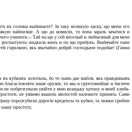
тъ въ головы выбиваете? За таку великую ласку, що мени его
ьякую найнизше. А що до комисіи, то вона заразъ зачатися и
ичого учинити.-- Тай на що у сей веселый и любъезный для мене
же роспытують: видкиль винъ и по що прибувъ. Выбачайте пане
тей горилкою, якъ звычайно добрій господыни подобае! (
Ганна
а въ кубкивъ золотыхъ, бо то намъ дае шабля, якъ правдивымъ
иве благасловляти наше оружіе, то мы и грунтоввійше и багачче
 не нобрезгували увійти у мою козацьку хатину и моей хлиба-
ростоти,
не уміимо вашихъ милостей належите принята. Сами
страху порозгубили дорогіи креденсы та кубки, та лижки срибни
 нашу простоту.