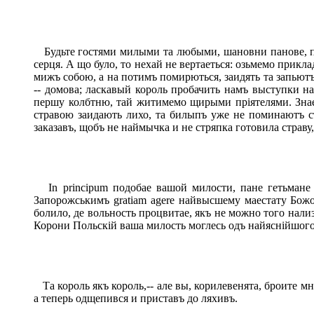
Будьте гостями милыми та любыми, шановни панове, п
серця. А що було, то нехай не вертаеться: озьмемо прикл
мижъ собою, а на потимъ помирються, заидять та запьютъ
-- домова; ласкавый король пробачить намъ выступки на
першу колбтню, тай житимемо щирыми пріятелями. Знает
стравою заидають лихо, та билыпъ уже не поминаютъ ст
заказавъ, щобъ не наймычка и не стряпка готовила страв
In principum подобае вашой милости, пане гетьмане 
Запорожськимъ gratiam agere найвысшему маестату Божому
болило, де вольность процвитае, якъ не можно того нали
Корони Польскій ваша милость моглесь одъ найяснійшого
Та король якъ король,-- але вы, корилевенята, броите м
а теперь одщепився и приставъ до ляхивъ.