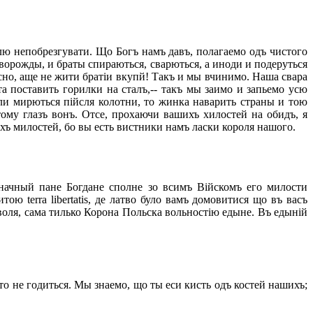
 непобрезгувати. Що Богъ намъ давъ, полагаемо одъ чистого
 ворожды, и браты спираються, сварються, а иноди и подеруться
сно, аще не жити братіи вкупй! Такъ и мы вчинимо. Наша свара
а поставить горилки на сталъ,-- такъ мы заимо и запьемо усю
ли мирються пійсля колотни, то жинка наварить страны и тою
тому глазъ вонъ. Отсе, прохаючи вашихъ хилостей на обидъ, я
хъ милостей, бо вы есть вистники намъ ласки короля нашого.
начный пане Богдане сполне зо всимъ Війскомъ его милости
ю terra libertatis, де латво було вамъ домовитися що въ васъ
еволя, сама тилько Корона Польска вольностію едыне. Въ едыній
то не годиться. Мы знаемо, що ты еси кисть одъ костей нашихъ;