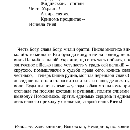
Жидивській,-- стятый --
Чиста Украина!
А вира святая,
Криномъ процвитае --
Исчезла Унія!
Честь Богу, слава Богу, миліи браття! Писля многихъ в
колибъ-то милость Его була до вику, а не на годину, не
видъ Пана-Бога нашій Украини, що и въ часъ побидъ, в
звитяжное військо наше уступаетъ у градъ сей великій,-
скрухою, помышляючи о судьби града сёго, колись сла
честныхъ,-- теперь бидна руина, могила перешлои славы
де сидали на столи старосвитсьви князи наши, де лежать,
воли. Буды ни поглянемо -- усюды зобачимо пыломъ при
стогнала ты посіяна костями и руинами, полита слизами 
вызволу? Помолимось, братія, единымъ серцемъ и едины
день нашого приходу у стольный, старый нашъ Кіевъ!
Входятъ:
Хмельницкій, Выговскій, Немиричъ; полковники