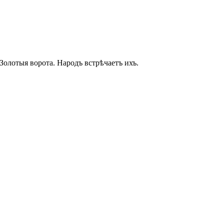
Золотыя ворота. Народъ встрѣчаетъ ихъ.