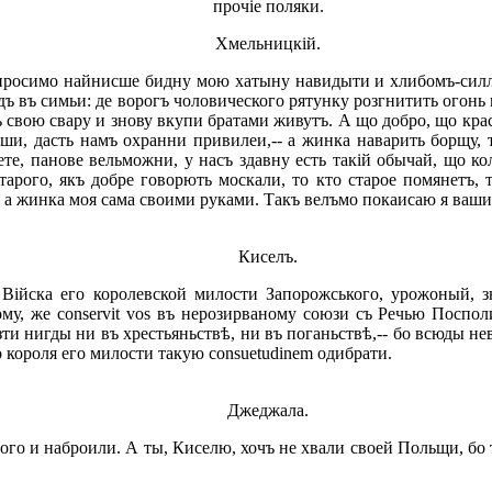
прочіе поляки.
Хмельницкій.
росимо найнисше бидну мою хатыну навидыти и хлибомъ-силлю
адъ въ симьи: де ворогъ чоловического рятунку розгнитить огонь
 свою свару и знову вкупи братами живутъ. А що добро, що кра
ши, дасть намъ охранни привилеи,-- а жинка наварить борщу, т
е, панове вельможни, у насъ здавну есть такій обычай, що ко
арого, якъ добре говорють москали, то кто старое помянетъ, 
у, а жинка моя сама своими руками. Такъ велъмо покаисаю я ваши
Киселъ.
Війска его королевской милости Запорожського, урожоный, з
, же conservit vos въ нерозирваному союзи съ Речью Посполито
зти нигды ни въ хрестьяньствѣ, ни въ поганьствѣ,-- бо всюды н
 короля его милости такую consuetudinem одибрати.
Джеджала.
ного и наброили. А ты, Киселю, хочъ не хвали своей Польщи, бо 