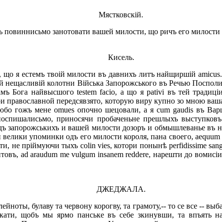
Мястковскій.
овиннисьмо занотовати вашей милости, що ричъ его милости во
Кисель.
 я естемъ твоій милости въ давнихъ литъ найщиршій amicus. А т
тій нещасливій колотни Війська Запорожського въ Речью Посполит
тамъ Бога найвысшого testem facio, а що я pativi въ тей тради
и православной передсявзято, которую виру купно зо мною ваша 
 Любо гожъ мене omues опочно шецовали, а я cum gaudis въ В
пишалисьмо, приносячи пробаченьне прешлыхъ выступковъ вашо
ободъ запорожськихъ и вашей милости дозоръ и обмышлеванье въ
ки велики упоминки одъ его милости короля, пана своего, aequum 
и, не пріймуючи тыхъ colin vies, котори понынѣ perfidissime san
овъ, ad araudum me vulgum insanem reddere, нарешти до вомисіи
ДЖЕДЖАЛА.
оты, булаву та червону корогву, та грамоту,-- то се все -- выб
ркати, щобъ мы ярмо панське въ себе зкинувши, та впъять н