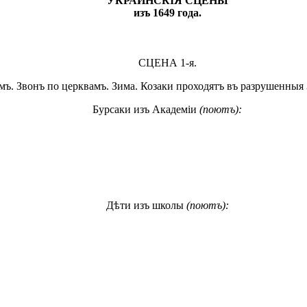
УКРАИНСКІЯ СЦЕНЫ
изъ 1649 года.
СЦЕНА 1-я.
ъ. Звонъ по церквамъ. Зима. Козаки проходятъ въ разрушенныя 
Бурсаки изъ Академіи
(поютъ):
Дѣти изъ школы
(поютъ):