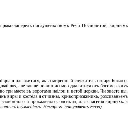
щи рымънапередъ послушеньствомъ Речи Посполитой, вирнымъ
d quam одважитися, якъ смиренный служитель олтаря Божого.
gmatimus, але завше повиннисьмо оддалитися отъ богомерзкихъ
во три маете въ ворогами наілои и ватой церкви. Чи знаете вы,
икъ виры и костёла я отчизны, кривоприсяжникъ, розсиваньемъ
 зловонного и прокаженого, одсикты, для спасенія вирныхъ, а
аютъ съ изумленіемъ. Немиричъ потупляетъ глаза).