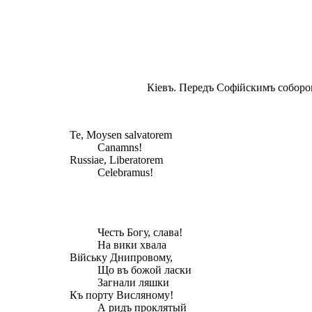
Кіевъ. Передъ Софійскимъ собором
Te, Moysen salvatorem
Canamns!
Russiae, Liberatorem
Celebramus!
Честь Богу, слава!
На вики хвала
Війську Днипровому,
Що въ божой ласки
Загнали ляшки
Къ порту Висляному!
А ридъ проклятый