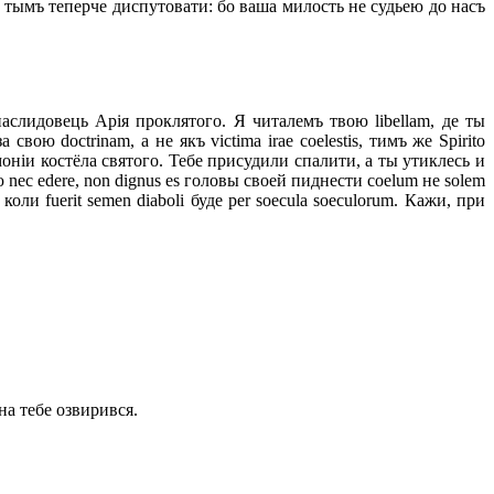
 тымъ теперче диспутовати: бо ваша милость не судьею до насъ
слидовець Арія проклятого. Я читалемъ твою libellam, де ты
свою doctrinam, а не якъ victima irae coelestis, тимъ же Spirito
ремоніи костёла святого. Тебе присудили спалити, а ты утиклесь и
ec edere, non dignus es головы своей пиднести coelum не solem
, коли fuerit semen diaboli буде per soecula soeculorum. Кажи, при
на тебе озвирився.