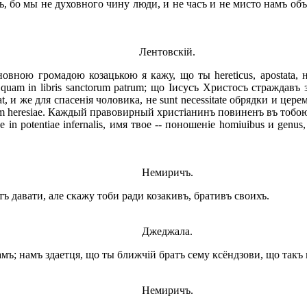
 бо мы не духовного чину люди, и не часъ и не мисто намъ объ
Лентовскій.
ою громадою козацькою я кажу, що ты hereticus, apostata, на
quam in libris sanctorum patrum; що Іисусъ Христосъ страждавъ за 
rat, и же для спасенія чоловика, не sunt necessitate обрядки и це
m heresiae. Каждый правовирный христіанинъ повиненъ въ тобою n
де in potentiae infernalis, имя твое -- поношеніе homiuibus и genus
Немиричъ.
ъ давати, але скажу тоби ради козакивъ, бративъ своихъ.
Джеджала.
ъ; намъ здаетця, що ты ближчій братъ сему ксёндзови, що такъ 
Немиричъ.