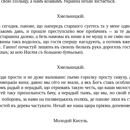
 свою Польщу, а намъ козавамъ Украина нехай зостаеться.
Хмельницкій.
годня, панове, що напередъ старшого суетесь та у мене одви
ськомъ давъ, и прошле преступсьтво мое пробачивъ -- за те д
ы старшина далеко, а безъ намовы въ ними я не мушу и не смію н
ровины такъ водилось, що гостя спершу нагодують, а потимъ в
и. Ганно! почастуй лишенъ въ своихъ билыхъ рукъ дорогихъ гос
чашъ
;
за нею Настя съ большою бутылью
).
Хмельницкій.
ди прости и не дуже выховани: пьемо горилку просту сивуху, 
имецькіи вина; давно мы сёго не знали, а якъ Богъ ставъ особл
мъ радый и нерадый, що отримавъ такую честь, що ваши милости
ей таку прихильностъ бачу, а нерадый тымъ, що мы, но своій п
о поборовъ, за нами на пилявецькихъ поляхъ, де панове ляхи въ 
остей въ дерева частувати. Нехай же наша щира пріязнь допевняе
Молодой Кисель.