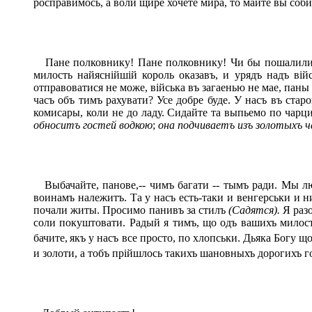
росправимось, а воли щире хочете мира, то майте вы соби
Пане полковнику! Пане полковнику! Чи бы пошалили се
милость найяснійшій король оказавъ, и урядъ надъ вій
отправоватися не може, війська въ загаенью не мае, пан
часъ объ тимъ рахувати? Усе добре буде. У насъ въ ста
комисары, коли не до ладу. Сидайте та выпьемо по чарц
обноситъ гостей водкою
;
она подчиваетъ изъ золотыхъ 
Выбачайте, панове,-- чимъ багати -- тымъ ради. Мы лю
воинамъ належитъ. Та у насъ есть-таки и венгерськи и н
почали житы. Просимо панивъ за стилъ
(Садятся).
Я разо
соли покуштовати. Радый я тимъ, що одъ вашихъ милост
бачите,
якъ у насъ все просто, по хлопськи. Дьяка Богу щ
и золоти, а тобъ прійшлось такихъ шановныхъ дорогихъ г