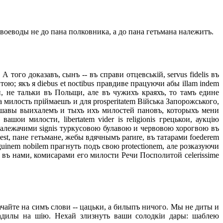
еводы не до пана полковника, а до пана гетьмана належитъ.
ого доказавъ, сынъ -- въ справи отцевській, servus fidelis въ
ою; якъ я diebus et noctibus правдиве працуючи абы illam indem
ціи, не тальки въ Польщи, але въ чужихъ краяхъ, то тамъ едине
милость пріймаешъ и для prosperitatem Війська Запорожського,
аршавы выихалемъ и тыхъ ихъ милостей пановъ, которыхъ мени
и милости, libertatem vider is religionis грецькои, аукцію
 належачими signis туркусовою булавою и червовою хорогвою въ
est, пане гетьмане, жебы вдячнымъ parиre, въ татарами foederem
guinem nobilem прагнуть подъ свою protectionem, але розказуючи
 въ нами, комисарами его милости Речи Посполитой celerissime
ачайте на симъ слови -- цацьки, а билыпъ ничого. Мы не диты и
адилы на шію. Нехай злизнуть ваши солодкіи дары: шаблею