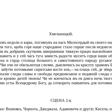
Хмельницкій.
иковъ недоли и кары, поглянувъ на насъ Милосердый въ своего 
 для того, щобъ горе наше стародавне стало гирше писля недовго
оли въ добрымъ скуткомъ завершивши тяжкую працю высвобоженн
- навитъ и у сей часъ туга замисть радости муситъ серця наши о
вна и горда столица больного и самостоянного народу русьво
! Чіи очи не обильлютця слизми, дывлючисъ на красоту храмовъ
 забутіи потомками сиритсьви кости ихъ,-- на плацъ сей, де зби
паліи слиды славы и свободы предкивсьвои и недавній слиды н
и кровію дитей твоихъ! Чи не кончиться жъ ея довга ничь твог
ми усты Всещедрому Богу, да сотворить памъятенъ для потомки
СЦЕНА 2-я.
: Вешнякъ, Чорнота, Джеджала, Адамовичъ и другіе; Кисель; и 