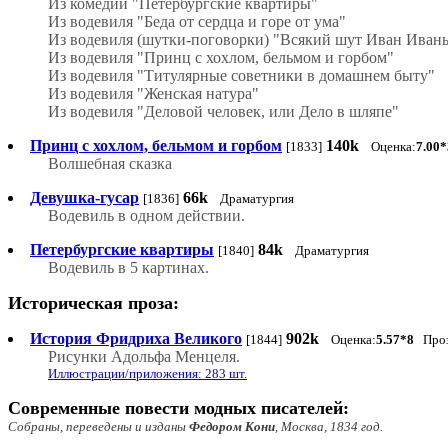
Из комедии "Петербургские квартиры"
Из водевиля "Беда от сердца и горе от ума"
Из водевиля (шутки-поговорки) "Всякий шут Иван Иван
Из водевиля "Принц с хохлом, бельмом и горбом"
Из водевиля "Титулярные советники в домашнем быту"
Из водевиля "Женская натура"
Из водевиля "Деловой человек, или Дело в шляпе"
Принц с хохлом, бельмом и горбом
140k
[1833]
Оценка:
7.00*
Волшебная сказка
Девушка-гусар
66k
[1836]
Драматургия
Водевиль в одном действии.
Петербургские квартиры
84k
[1840]
Драматургия
Водевиль в 5 картинах.
Историческая проза:
История Фридриха Великого
902k
[1844]
Оценка:
5.57*8
Проза
Рисунки Адольфа Менцеля.
Иллюстрации/приложения: 283 шт.
Современные повести модных писателей:
Собраны, переведены и изданы
Федором Кони
, Москва, 1834 год.