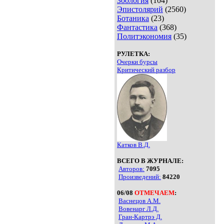
Зоология
(104)
Эпистолярий
(2560)
Ботаника
(23)
Фантастика
(368)
Политэкономия
(35)
РУЛЕТКА:
Очерки бурсы
Критический разбор
Катков В.Д.
ВСЕГО В ЖУРНАЛЕ:
Авторов:
7095
Произведений:
84220
06/08
ОТМЕЧАЕМ
:
Васнецов А.М.
Вовенарг Л.Д.
Гран-Картрэ Д.