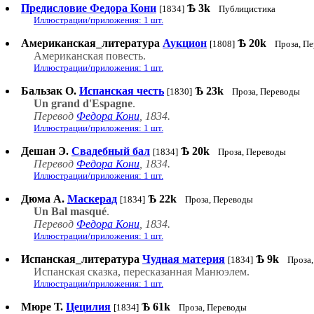
Предисловие Федора Кони
Ѣ
3k
[1834]
Публицистика
Иллюстрации/приложения: 1 шт.
Американская_литература
Аукцион
Ѣ
20k
[1808]
Проза, П
Американская повесть.
Иллюстрации/приложения: 1 шт.
Бальзак О.
Испанская честь
Ѣ
23k
[1830]
Проза, Переводы
Un grand d'Espagne
.
Перевод
Федора Кони
, 1834.
Иллюстрации/приложения: 1 шт.
Дешан Э.
Свадебный бал
Ѣ
20k
[1834]
Проза, Переводы
Перевод
Федора Кони
, 1834.
Иллюстрации/приложения: 1 шт.
Дюма А.
Маскерад
Ѣ
22k
[1834]
Проза, Переводы
Un Bal masqué
.
Перевод
Федора Кони
, 1834.
Иллюстрации/приложения: 1 шт.
Испанская_литература
Чудная материя
Ѣ
9k
[1834]
Проза,
Испанская сказка, пересказанная Манюэлем.
Иллюстрации/приложения: 1 шт.
Мюре Т.
Цецилия
Ѣ
61k
[1834]
Проза, Переводы