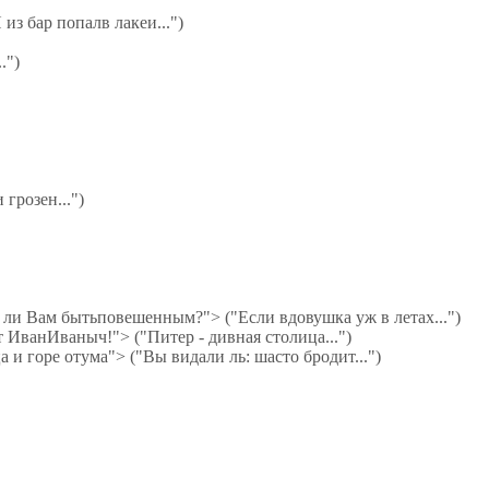
з бар попалв лакеи...")
.")
грозен...")
 ли Вам бытьповешенным?"> ("Если вдовушка уж в летах...")
ИванИваныч!"> ("Питер - дивная столица...")
 и горе отума"> ("Вы видали ль: шасто бродит...")