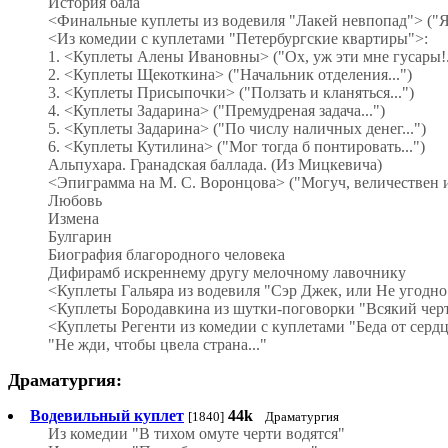
История бала
<Финальные куплеты из водевиля "Лакей невпопад"> ("Я и
<Из комедии с куплетами "Петербургские квартиры">:
1. <Куплеты Алены Ивановны> ("Ох, уж эти мне гусары!.
2. <Куплеты Щекоткина> ("Начальник отделения...")
3. <Куплеты Присыпочки> ("Ползать и кланяться...")
4. <Куплеты Задарина> ("Премудреная задача...")
5. <Куплеты Задарина> ("По числу наличных денег...")
6. <Куплеты Кутилина> ("Мог тогда б понтировать...")
Альпухара. Гранадская баллада. (Из Мицкевича)
<Эпиграмма на М. С. Воронцова> ("Могуч, величествен и 
Любовь
Измена
Булгарин
Биография благородного человека
Дифирамб искреннему другу мелочному лавочнику
<Куплеты Гальяра из водевиля "Сэр Джек, или Не угодно
<Куплеты Бородавкина из шутки-поговорки "Всякий черт 
<Куплеты Регенти из комедии с куплетами "Беда от сердца
"Не жди, чтобы цвела страна..."
Драматургия:
Водевильный куплет
44k
[1840]
Драматургия
Из комедии "В тихом омуте черти водятся"