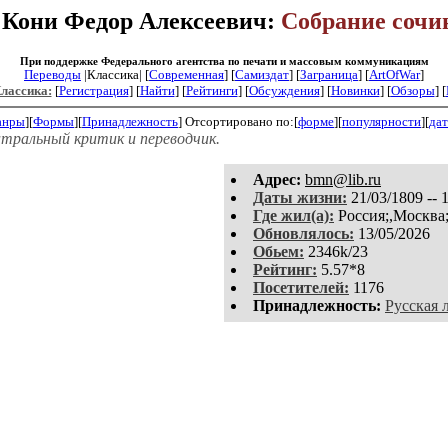
 Кони Федор Алексеевич:
Собрание сочи
При поддержке Федерального агентства по печати и массовым коммуникациям
Переводы
|Классика| [
Современная
] [
Самиздат
] [
Заграница
] [
ArtOfWar
]
Классика:
[
Регистрация
]
[
Найти
] [
Рейтинги
] [
Обсуждения
] [
Новинки
] [
Обзоры
] [
анры
][
Формы
][
Принадлежность
]
Отсортировано по:[
форме
][
популярности
][
дат
тральный критик и переводчик.
Aдpeс:
bmn@lib.ru
Даты жизни:
21/03/1809 -- 
Где жил(а):
Россия;,Москва;
Обновлялось:
13/05/2026
Обьем:
2346k/23
Рейтинг:
5.57*8
Посетителей:
1176
Принадлежность:
Русская 