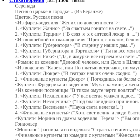
Стихотворения
136k
[1855]
Поэзия
Серенада
Песня о царьке в городке... (Из Беранже)
Цветок. Русская песня
<Из фарса-водевиля "Жених по доверенности">:
1. <Куплеты Жанно> ("За счастьем гонятся на свете...")
2. <Куплеты Терции> ("В связ_я_х с аптекой лекар_я_...")
<Из волшебной сказки-водевиля "Принц с хохлом, бельм
1. <Куплеты Губернатора> ("В старину у наших дам...")
2. <Куплеты Губернатора и Тортиколя> ("Ты на все мои во
3. <Куплеты Рике> ("Да, в жмурки все играем мы свете..."
<Романс из комедии "Деловой человек, или Дело в Шляпе"
<Из водевиля "Карета, или По платью встречают, по ум
1. <Куплеты Дюкре> ("В театрах наших очень сходно. ")
2. <Финальные куплеты Дюкре> ("Поглядишь, на белом св
<Куплеты Фредерика из водевиля "Муж в камине, а жена в
<Из комедии-пословицы "В тихом омуте черти водятся">
1. <Куплеты Незацепина> ("У вас всегда уважен вдвое..."
2. <Куплеты Незацепина> ("Под благовидною причиной. .
3. <Куплеты Весельева> ("Наука света нелегка!..")
4. <Финальные куплеты> ("Хоть свет велик, а люди бьются
<Куплеты Морина из драмы-водевиля "Тереза"> ("Вы огля
Гондольер
<Монолог Трагивраля из водевиля "Страсть сочинять, ил
<Финальные куплеты из комедии с куплетами "Женская на