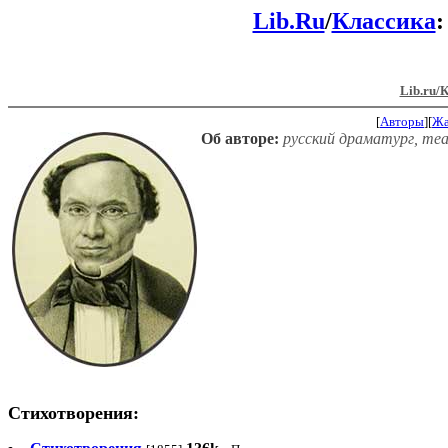
Lib.Ru
/
Классика
:
Lib.ru/
[
Авторы
][
Ж
Об авторе:
русский драматург, теа
Стихотворения: