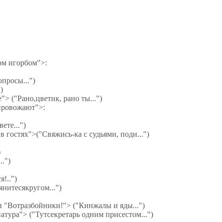
ом игорбом">:
просы...")
)
> ("Рано,цветик, рано ты...")
упровожают">:
ете...")
 гостях">("Свяжись-ка с судьями, поди...")
:
)
.")
!..")
нитесякругом...")
и "Вотразбойники!"> ("Кинжалы и яды...")
тура"> ("Тутсекретарь одним присестом...")