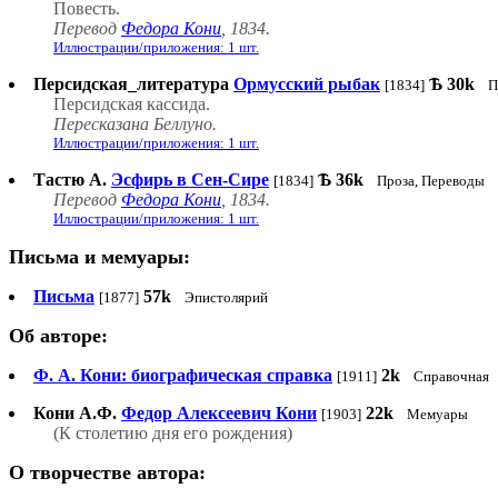
Повесть.
Перевод
Федора Кони
, 1834.
Иллюстрации/приложения: 1 шт.
Персидская_литература
Ормусский рыбак
Ѣ
30k
[1834]
П
Персидская кассида.
Пересказана Беллуно.
Иллюстрации/приложения: 1 шт.
Тастю А.
Эсфирь в Сен-Сире
Ѣ
36k
[1834]
Проза, Переводы
Перевод
Федора Кони
, 1834.
Иллюстрации/приложения: 1 шт.
Письма и мемуары:
Письма
57k
[1877]
Эпистолярий
Об авторе:
Ф. А. Кони: биографическая справка
2k
[1911]
Справочная
Кони А.Ф.
Федор Алексеевич Кони
22k
[1903]
Мемуары
(К столетию дня его рождения)
О творчестве автора: