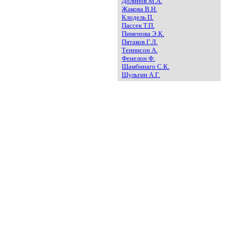
Долинов М.А.
Жакова В.Н.
Клодель П.
Пассек Т.П.
Пименова Э.К.
Пятаков Г.Л.
Теннисон А.
Фенелон Ф.
Шамбинаго С.К.
Шульгин А.Г.