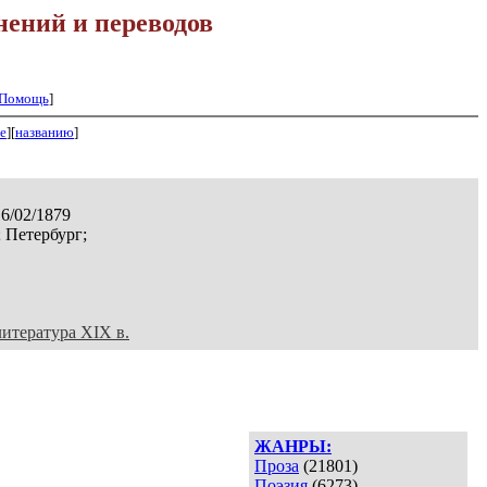
нений и переводов
Помощь
]
е
][
названию
]
16/02/1879
 Петербург;
литература XIX в.
ЖАНРЫ:
Проза
(21801)
Поэзия
(6273)