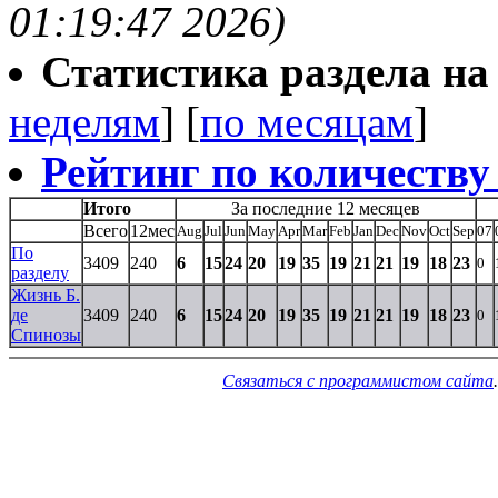
01:19:47 2026)
Статистика раздела на t
неделям
] [
по месяцам
]
Рейтинг по количеству
Итого
За последние 12 месяцев
Всего
12мес
Aug
Jul
Jun
May
Apr
Mar
Feb
Jan
Dec
Nov
Oct
Sep
07
По
3409
240
6
15
24
20
19
35
19
21
21
19
18
23
0
разделу
Жизнь Б.
де
3409
240
6
15
24
20
19
35
19
21
21
19
18
23
0
Спинозы
Связаться с программистом сайта
.