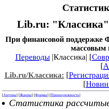
Статистик
Lib.ru: "Классика
При финансовой поддержке Ф
массовым 
Переводы
|Классика| [
Совр
[
A
[
Регистраци
Lib.ru/Классика:
[
Новин
[
Авторы
] [
Жанры
] [
Формы
] [
Принадлежность
]
Статистика рассчитывае