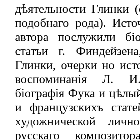
дѣятельности Глинки (
подобнаго рода). Ист
автора послужили біо
статьи г. Финдейзена
Глинки, очерки но ист
воспоминанія Л. И.
біографія Фука и цѣлы
и французскихъ стат
художнической лично
русскаго композитор