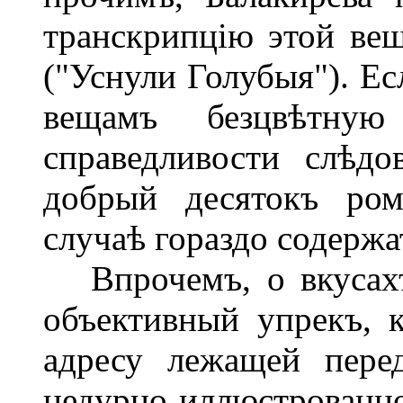
транскрипцію этой вещ
("Уснули Голубыя"). Е
вещамъ безцвѣтну
справедливости слѣд
добрый десятокъ ром
случаѣ гораздо содержа
Впрочемъ, о вкусахъ
объективный упрекъ, 
адресу лежащей пере
недурно иллюстрованной