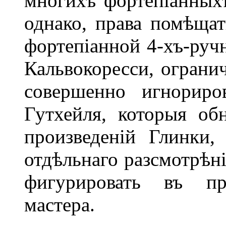
многихъ фортепіанныхъ
однако, права помѣщат
фортепіанной 4-хъ-ручн
Кальвокоресси, ограни
совершенно игнориро
Гутхейля, которыя о
произведеній Глинки
отдѣльнаго разсмотрѣн
фигурировать въ пр
мастера.