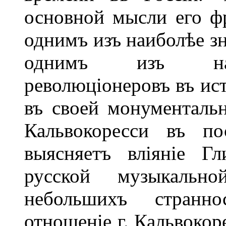
основной мысли его фр
однимъ изъ наиболѣе зн
однимъ изъ наиб
революціонеровъ въ ис
въ своей монументальн
Кальвокоресси въ по
выясняетъ вліяніе Г
русской музыкальн
небольшихъ странно
отношеніе г. Кальвокор