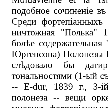
подобное сочиненіе въ
Среди фортепіанныхъ
ничтожная "Полька" 1
болѣе содержательная "
Юргенсона) Полонезы 
слѣдовало бы датир
тональностями (1-ый съ 
-- E-dur, 1839 г., 3-і
полонеза -- вещи орк