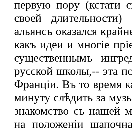
первую пору (кстати с
своей длительности) 
альянсъ оказался крайн
какъ идеи и многіе прі
существеннымъ ингре
русской школы,-- эта п
Франціи. Въ то время к
минуту слѣдить за муз
знакомство съ нашей 
на положеніи шапочна