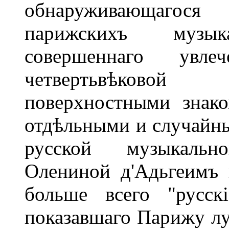
обнаруживающагос
парижскихъ музы
совершеннаго увл
четвертьвѣковой 
поверхностными знак
отдѣльными и случайн
русской музыкальн
Олениной д'Адьгеимъ 
больше всего "русск
показавшаго Парижу лу