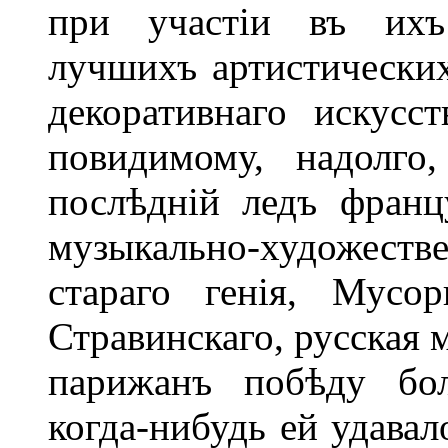
при участіи въ ихъ 
лучшихъ артистических
декоративнаго искусс
повидимому, надолго
послѣдній ледъ франц
музыкально-художест
стараго генія, Мусор
Стравинскаго, русская 
парижанъ побѣду бол
когда-нибудь ей удавал