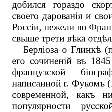
добился гораздо ско
своего дарованія и сво
Россіи, нежели во Фран
свыше трети вѣка отдѣл
Берліоза о Глинкѣ (п
его сочиненій въ 1845
французской біогра
написанной г. Фукомъ (
современной, какъ н
популярности русс