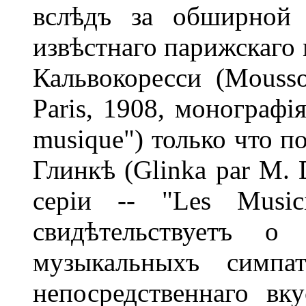
вслѣдъ за обширной 
извѣстнаго парижскаго 
Кальвокоресси (Mousso
Paris, 1908, монографія
musique") только что п
Глинкѣ (Glinka par М. D
серіи -- "Les Music
свидѣтельствуетъ о 
музыкальныхъ симпат
непосредственнаго вк