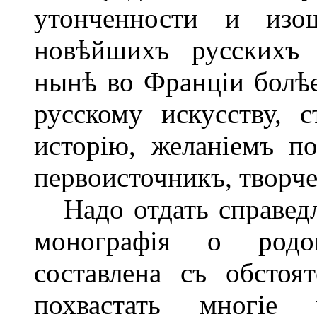
утонченности и изо
новѣйшихъ русскихъ 
нынѣ во Франціи болѣ
русскому искусству, 
исторію, желаніемъ п
первоисточникъ, творче
Надо отдать справедли
монографія о родо
составлена съ обстоя
похвастать многіе