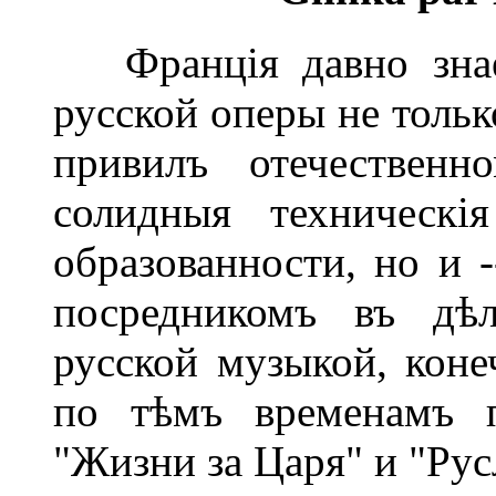
Франція давно знает
русской оперы не тольк
привилъ отечественн
солидныя техническія
образованности, но и -
посредникомъ въ дѣл
русской музыкой, коне
по тѣмъ временамъ п
"Жизни за Царя" и "Рус