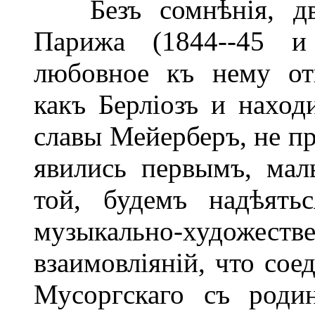
Безъ сомнѣнія, дву
Парижа (1844--45 и 
любовное къ нему от
какъ Берліозъ и наход
славы Мейерберъ, не п
явились первымъ, ма
той, будемъ надѣять
музыкально-худож
взаимовліяній, что со
Мусоргскаго съ роди