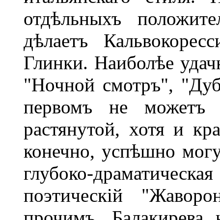
отдѣльныхъ положите
дѣлаетъ Кальвокорес
Глинки. Наиболѣе удач
"Ночной смотръ", "Ду
первомъ не можетъ 
растянутой, хотя и кр
конечно, успѣшно могу
глубоко-драматиче
поэтическій "Жаворо
прочимъ, Балакирева