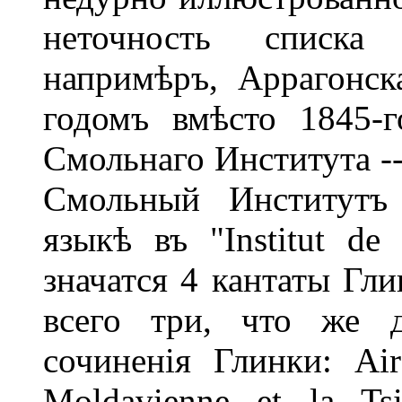
неточность списка
напримѣръ, Аррагонск
годомъ вмѣсто 1845-г
Смольнаго Института --
Смольный Институтъ 
языкѣ въ "Institut de
значатся 4 кантаты Гли
всего три, что же д
сочиненія Глинки: Ai
Moldavienne et la Ts