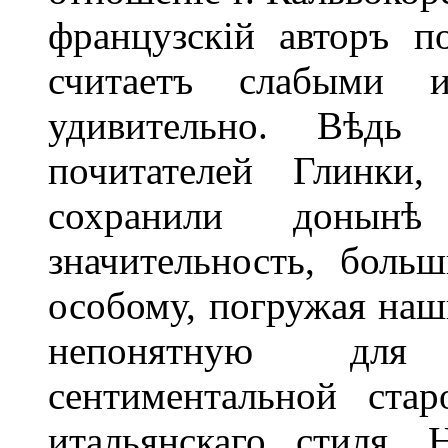
французскій авторъ 
считаетъ слабыми
удивительно. Вѣдь
почитателей Глинки
сохранили донынѣ
значительность, боль
особому, погружая наш
непонятную для 
сентиментальной стар
итальянскаго стиля.