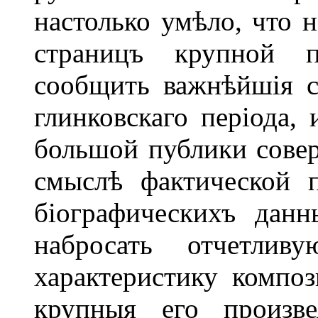
настолько умѣло, что 
страницъ крупной п
сообщить важнѣйшія с
глинковскаго періода, 
большой публики совер
смыслѣ фактической 
біографическихъ дан
набросать отчетл
характеристику композ
крупныя его произве