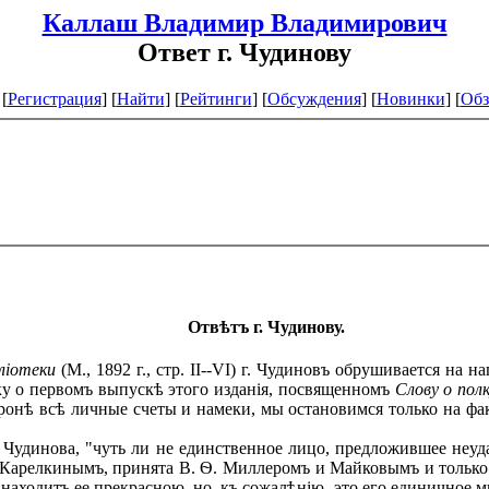
Каллаш Владимир Владимирович
Ответ г. Чудинову
[
Регистрация
]
[
Найти
] [
Рейтинги
] [
Обсуждения
] [
Новинки
] [
Обз
Отвѣтъ г. Чудинову.
ліотеки
(М., 1892 г., стр. II--VI) г. Чудиновъ обрушивается на
ку о первомъ выпускѣ этого изданія, посвященномъ
Слову о пол
ронѣ всѣ личные счеты и намеки, мы остановимся только на фак
удинова, "чуть ли не единственное лицо, предложившее неудач
 Карелкинымъ, принята В. Ѳ. Миллеромъ и Майковымъ и только б
находитъ ее прекрасною, но, къ сожалѣнію, это его единичное мн