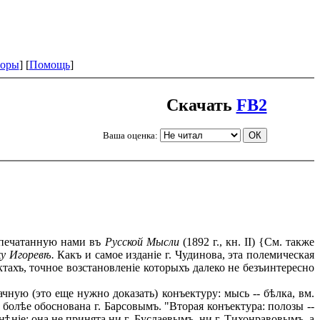
оры
] [
Помощь
]
Скачать
FB2
Ваша оценка:
 напечатанную нами въ
Русской Мысли
(1892 г., кн. II) {См. также
ку Игоревѣ.
Какъ и самое изданіе г. Чудинова, эта полемическая
тахъ, точное возстановленіе которыхъ далеко не безъинтересно
ную (это еще нужно доказать) конъектуру: мысь -- бѣлка, вм.
олѣе обоснована г. Барсовымъ. "Вторая конъектура: полозы --
ѣніе: она не принята ни г. Буслаевымъ, ни г. Тихонравовымъ, а