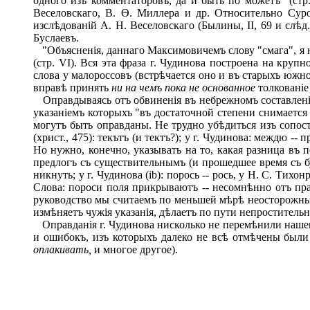
одного изъ комментаторовъ, да и быть по можетъ" (стр.
Веселовскаго, В. Ѳ. Миллера и др. Относительно Суро
изслѣдованій А. Н. Веселовскаго (Былины, II, 69 и слѣ
Буслаевъ.
"Объясненія, даннаго Максимовичемъ слову "смага", я н
(стр. VI). Вся эта фраза г. Чудинова построена на круп
слова у малороссовъ (встрѣчается оно и въ старыхъ южн
вправѣ принять
ни на чемъ пока не основанное
толкованіе
Оправдываясь отъ обвиненія въ небрежномъ составленіи 
указаніемъ которыхъ "въ достаточной степени снимается
могутъ быть оправданы. Не трудно убѣдиться изъ сопоста
(христ., 475): текътъ (и тектъ?); у г. Чудинова: междю 
Но нужно, конечно, указывать на то, какая разница въ
предлогъ съ существительнымъ (и прошедшее время съ буду
никнуть; у г. Чудинова (ib): порось -- рось, у H. С. Тихо
Слова: пороси поля прикрываютъ -- несомнѣнно отъ пра
руководство мы считаемъ по меньшей мѣрѣ неосторожнымъ
измѣняетъ чужія указанія, дѣлаетъ по пути непроститель
Оправданія г. Чудинова нисколько не перемѣнили нашег
и ошибокъ, изъ которыхъ далеко не всѣ отмѣчены были
оплакивать,
и многое другое).