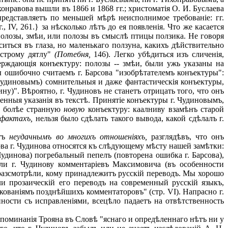
онравова вышли въ 1866 и 1868 гг.; христоматія О. И. Буслаева
представляетъ по меньшей мѣрѣ неисполнимое требованіе: гг.
., IV, 261.} за нѣсколько лѣтъ до ея появленія. Что же касается
 полозы, змѣи, или полозы въ смыслѣ птицы ползика. Не говоря
иться въ глаза, но маленькаго ползуна, какихъ дѣйствительно
естрому дятлу"
(Потебня,
146). Легко убѣдиться изъ сличенія,
верждающія конъектуру: полозы -- змѣи, были ужь указаны на
ы ошибочно считаемъ г. Барсова "изобрѣтателемъ конъектуры":
Чудиновымъ) сомнительныя и даже фантастическія конъектуры,
ну)". Вѣроятно, г. Чудиновъ не станетъ отрицать того, что онъ
венныя указанія въ текстѣ. Принятіе конъектуры г. Чудиновымъ,
ще болѣе странную
новую
конъектуру: каалниву взамѣнъ старой
 фактахъ,
нельзя было сдѣлать такого вывода, какой сдѣлалъ г.
итъ
неудачнымъ во многихъ отношеніяхъ,
разглядѣвъ, что онъ
ва г. Чудинова относятся къ слѣдующему мѣсту нашей замѣтки:
Чудинова) погребальный пепелъ (повторена ошибка г. Барсова),
али г. Чудинову комментаріевъ Максимовича (въ особенности
не разсмотрѣли, кому принадлежитъ русскій переводъ. Мы хорошо
и прозаическій его переводъ на современный русскій языкъ,
кованіямъ позднѣйшихъ комментаторовъ" (стр. VI). Напрасно г.
нности съ исправленіями, всецѣло падаетъ на отвѣтственность
поминанія Трояна въ Словѣ "яснаго и опредѣленнаго нѣтъ ни у