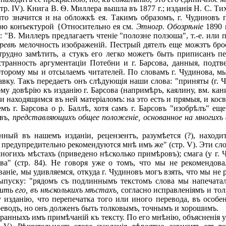
. IV). Книга В. Ѳ. Миллера вышла въ 1877 г.; изданія H. С. Тих
что значится и на обложкѣ ея. Такимъ образомъ, г. Чудиновъ 
ою конъектурой {Относительно ея см.
Этногр. Обозрѣніе
1890 г
: "В. Миллеръ предлагаетъ чтеніе "полозне ползоша", т.-е. или
оревѣ
мелочность изображеній. Пестрый дятелъ еще можзтъ брос
трудно замѣтить, а стукъ его легко можетъ быть приписанъ п
странность аргументаціи Потебни и г. Барсова, данныя, подт
которому мы и отсылаемъ читателей. По словамъ г. Чудинова, м
вку. Такъ передаетъ онъ слѣдующія наши слова: "приняты (г. 
у довѣрію къ изданію г. Барсова (напримѣръ, каялину, вм. кани
 и находящимся въ ней матеріаломъ: на это есть и прямыя, и кос
мъ г. Барсова о р. Баллѣ, хотя самъ г. Барсовъ "изобрѣлъ" е
овъ,
представляющихъ общее положеніе, основанное на многихъ
ый въ нашемъ изданіи, рецензентъ, разумѣется (?), наход
предупредительно рекомендуются мнѣ имъ же" (стр. V). Эти сло
ногихъ мѣстахъ (приведено нѣсколько примѣровъ); смага (у г. 
ва" (стр. 84). Не говоря уже о томъ, что мы не рекомендов
ованіе, мы удивляемся, откуда г. Чудиновъ могъ взять, что мы 
ыпуску: "рядомъ съ подлиннымъ текстомъ слова мы напечатал
ить его, въ нѣсколькихъ мѣстахъ,
согласно исправленіямъ и тол
 изданію, что перепечатка того или иного перевода, въ особе
реводъ, но онъ долженъ быть толковымъ, точнымъ и хорошимъ.
анныхъ имъ примѣчаній къ тексту. По его мнѣнію, объясненія у