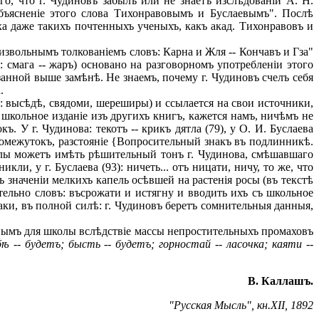
го, что г. Чудиновъ забылъ или не знаетъ изслѣдованій А. Н.
объясненіе этого слова Тихонравовымъ и Буслаевымъ". Послѣ
ха даже такихъ почтенныхъ ученыхъ, какъ акад. Тихонравовъ и
извольнымъ толкованіемъ словъ: Карна и Жля -- Кончавъ и Гза"
0: смага -- жаръ) основано на разговорномъ употребленіи этого
анной выше замѣнѣ. Не знаемъ, почему г. Чудиновъ счелъ себя
.
: высѣдѣ, свядоми, шереширы) и ссылается на свои источники,
 школьное изданіе изъ другихъ книгъ, кажется намъ, ничѣмъ не
. У г. Чудинова: текотъ -- крикъ дятла (79), у О. И. Буслаева
, промежутокъ, разстояніе {Вопросительный знакъ въ подлинникѣ.
школы можетъ имѣть рѣшительный тонъ г. Чудинова, смѣшавшаго
ли, у г. Буслаева (93): ничеть... отъ ницати, ничу, то же, что
 въ значеніи мелкихъ капель осѣвшей на растенія росы (въ текстѣ
ельно словъ: въсрожати и истягну и вводить ихъ съ школьное
ки, въ полной силѣ: г. Чудиновъ беретъ сомнительныя данныя,
нымъ для школы вслѣдствіе массы непростительныхъ промаховъ
бѣ -- будетъ; бысть -- будетъ; горностай -- ласочка; каяти --
В. Каллашъ.
"Русская Мысль", кн.XII, 1892