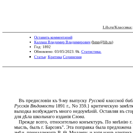
Lib.ru/Классика:
Оставить комментарий
Каллаш Владимир Владимирович
(
bmn@lib.ru
)
Год: 1892
Обновлено: 03/05/2023. 9k.
Статистика.
Статья
:
Критика
Сочинения
Въ предисловіи къ 9-му выпуску
Русской классной биб
Русскія Вѣдомости
1891 г., No 359.} критическую замѣт
выходка возбуждаетъ много недоумѣній. Оставляя въ сто
для дѣла школьнаго изданія
Слова.
Прежде всего, относительно конъектуръ. По мнѣнію г. Ч
мысль, былъ г. Барсовъ". Эта поправка была предложена
змѣи, принадлежитъ В. Ѳ. Миллеру, и хотя нашъ критикъ 