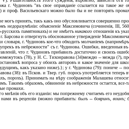
 V). Рѣшительность этого сужденія, вѣроятно, зависитъ отъ то
жа г. Чудиновъ "въ свое оправданіе ссылается на такое же 
д.) и проф. Васильевскаго можно было бы и не повторять прома
е могъ принять, такъ какъ оно обусловливается совершенно про
номъ недоразумѣніи: объясненіе Максимовича (сочиненія, III, 56
о-русскихъ памятникахъ) и не имѣетъ
никакого
отношенія къ указ
 г. Барсова и отвергнуть обоснованное утвержденіе Максимовича
словаря, г. Чудиновъ кое-что обходить молчаніемъ (напримѣръ
 упрекъ въ небрежности" съ г. Чудинова. Ошибки, введенныя въ
вленій, что г. Чудиновъ прибавилъ достаточно и своихъ ошибокъ
-- промежутокъ (78), у H. С. Тихонравова (34)междю -- межда (?)
 постановкѣ вопроса у обоихъ авторовъ и какое значеніе для 
щимъ, какъ указано ниже).}; у г. Чудинова (79): пониче -- поник
нравова (38): въ Псков. и Твер. губ. порось употребляется теперь
хъ, порохъ). Принимать на вѣру соображенія Малашева относит
. Такимъ образомъ, обвиненіе въ небрежности остается, все-та
ные промахи.
о мнѣнія объ его изданіи: мы попрежнему считаемъ его неудоб
 нами въ рецензіи (можно прибавить:
былъ -- бояринъ, воинъ; 