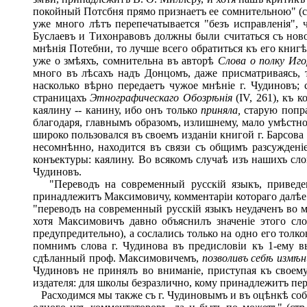
покойный Потсбня прямо признаетъ ее сомнительною" (стр
уже много лѣтъ перепечатывается "безъ исправленія", 
Буслаевъ и Тихонравовъ должны были считаться съ нов
мнѣнія Потебни, то лучше всего обратиться къ его книгѣ
уже о змѣяхъ, сомнительна въ авторѣ
Слова о полку Иг
много въ лѣсахъ надъ Донцомъ, даже присматриваясь, 
насколько вѣрно передаетъ чужое мнѣніе г. Чудиновъ; 
страницахъ
Этнографическаго Обозрѣнія
(IV, 261), къ 
каялину -- канину, ибо онъ только
приняла,
старую попра
благодаря, главнымъ образомъ, излишнему, мало умѣстном
широко пользовался въ своемъ изданіи книгой г. Барсова
несомнѣнно, находится въ связи съ общимъ разсужденіе
конъектуры: каялину. Во всякомъ случаѣ изъ нашихъ сл
Чудиновъ.
"Переводъ на современный русскій языкъ, приведенн
принадлежитъ Максимовичу, комментаріи котораго далѣе 
"переводъ на современный русскій языкъ неудаченъ во м
хотя Максимовичъ давно объяснилъ значеніе этого сло
предупредительно), а сослались только на одно его толк
помнимъ слова г. Чудинова въ предисловіи къ 1-ему в
сдѣланный проф. Максимовичемъ,
позволивъ себѣ измѣн
Чудиновъ не принялъ во вниманіе, приступая къ своему
издателя: для школы безразлично, кому принадлежитъ пе
Расходимся мы также съ г. Чудиновымъ и въ оцѣнкѣ собр